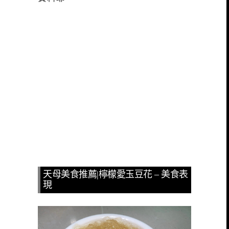
天母美食推薦|檸檬愛玉豆花 – 美食表
現