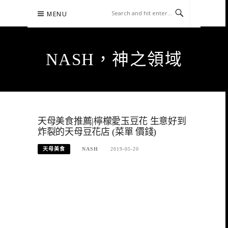
Skip
MENU
to
content
NASH，神之領域
天母美食推薦|檸檬愛玉豆花 生意好到
炸裂的天母豆花店 (菜單 價錢)
天母美食
NASH
2019-05-20