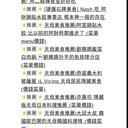
薦! 阿二麻辣食堂好好吃
推薦
[捷運石牌美食] Nash 吃 阿
財鍋貼水餃專賣店 根本神一般的存在
推薦
天母美食推薦|阿堂鍋貼水
餃 比以前的阿財時期進步了 (菜單
menu價錢)
推薦
天母美食推薦|劉媽媽酸菜
白肉鍋 劉媽媽抄手的免排隊分店
(菜單價錢)
推薦
天母美食推薦|奇諾義大利
披薩屋 iL Vicino 天母居民隱藏美食
(價錢菜單)
推薦
天母美食推薦|亦壽司 隱藏
版天母日本料理推薦 (菜單價錢)
推薦
天母美食推薦|大邱大叔 韓
國歐巴開的天母韓國料理唷 (價錢菜