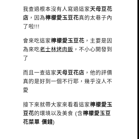
我查過根本沒有人寫過這家
天母豆花
店
，因為
檸檬愛玉豆花
真的太巷子內
了啦!!!
會來吃這家
檸檬愛玉豆花
，主要是因
為來吃
老士林烤肉飯
，不小心開發到
了
而且一查這家
天母豆花店
，他的評價
真的是好到一個不行耶，幾乎沒人不
愛
接下來就帶大家來看看這家
檸檬愛玉
豆花
的環境以及美食 (含
檸檬愛玉豆
花菜單 價錢
)