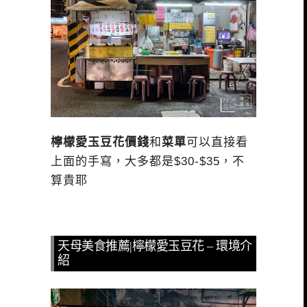
檸檬愛玉豆花價錢
和
菜單
可以直接看
上面的手寫，大多都是$30-$35，不
算貴耶
天母美食推薦|檸檬愛玉豆花 – 環境介
紹