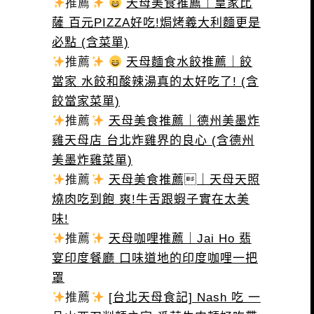
推薦
天母美食推薦｜皇家比
薩 百元PIZZA好吃!焗烤義大利麵更是
必點 (含菜單)
推薦
天母麵食水餃推薦｜餃
當家 水餃和酸辣湯真的太好吃了! (含
餃當家菜單)
推薦
天母美食推薦｜德州美墨炸
雞天母店 台北炸雞界的良心 (含德州
美墨炸雞菜單)
推薦
天母美食推薦｜天母天照
燒肉吃到飽 爽!牛舌跟蝦子實在太美
味!
推薦
天母咖哩推薦｜Jai Ho 翡
宴印度餐廳 口味道地的印度咖哩一把
罩
推薦
[台北天母食記] Nash 吃 一