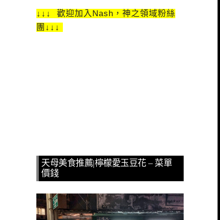
↓↓↓ 歡迎加入Nash，神之領域粉絲
團↓↓↓
天母美食推薦|檸檬愛玉豆花 – 菜單
價錢