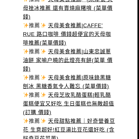
母挫冰推薦 還有賣燒麻糬唷 (菜單價
錢)
推薦
天母美食推薦|CAFFE’
RUE 路口咖啡 價錢超便宜的天母咖
啡推薦(菜單價錢)
推薦
天母美食推薦|山東忠誠蔥
油餅 家喻户曉的此燈亮有餅(菜單 價
錢)
推薦
天母美食推薦|原味錄黑糖
刨冰 黑糖香氣令人難忘 (菜單價錢)
推薦
天母芝玫乳酪蛋糕|輕乳酪
蛋糕便宜又好吃 生日蛋糕也無敵超值
(訂購 價錢)
推薦
天母甜點推薦｜好奇營養豆
花 生意超好!紅豆湯比豆花還好吃 (含
好奇豆花菜單)