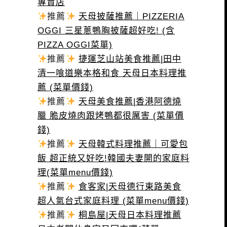
專賣店
推薦
天母披薩推薦｜PIZZERIA
OGGI 三星蔥鴨胸披薩超好吃! (含
PIZZA OGGI菜單)
推薦
捷運芝山站美食推薦|田中
清一喰道樂本格和食 天母日本料理推
薦 (菜單價錢)
推薦
天母美食推薦|香港阿德燒
臘 脆皮燒肉跟烤鴨都很厲害 (菜單價
錢)
推薦
天母韓式料理推薦｜可愛包
飯 超正統又好吃!韓國夫妻開的家庭料
理(菜單menu價錢)
推薦
食客家|天母德行東路美食
超人氣台式家庭料理 (菜單menu價錢)
推薦
桐島屋|天母日本料理推薦