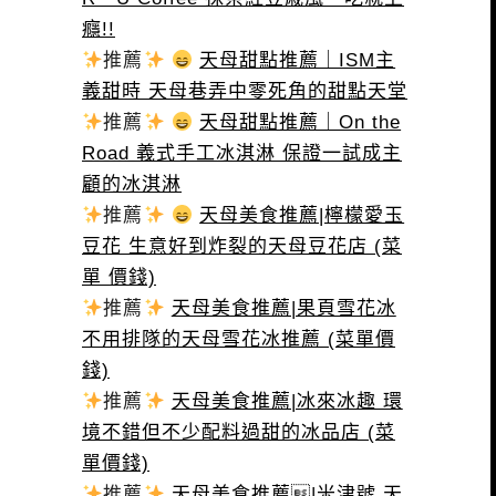
癮!!
推薦
天母甜點推薦｜ISM主
義甜時 天母巷弄中零死角的甜點天堂
推薦
天母甜點推薦｜On the
Road 義式手工冰淇淋 保證一試成主
顧的冰淇淋
推薦
天母美食推薦|檸檬愛玉
豆花 生意好到炸裂的天母豆花店 (菜
單 價錢)
推薦
天母美食推薦|果頁雪花冰
不用排隊的天母雪花冰推薦 (菜單價
錢)
推薦
天母美食推薦|冰來冰趣 環
境不錯但不少配料過甜的冰品店 (菜
單價錢)
推薦
天母美食推薦|米津號 天