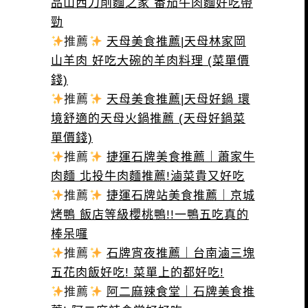
品山西刀削麵之家 番茄牛肉麵好吃帶
勁
推薦
天母美食推薦|天母林家岡
山羊肉 好吃大碗的羊肉料理 (菜單價
錢)
推薦
天母美食推薦|天母好鍋 環
境舒適的天母火鍋推薦 (天母好鍋菜
單價錢)
推薦
捷運石牌美食推薦｜蕭家牛
肉麵 北投牛肉麵推薦!滷菜貴又好吃
推薦
捷運石牌站美食推薦｜京城
烤鴨 飯店等級櫻桃鴨!!一鴨五吃真的
棒呆囉
推薦
石牌宵夜推薦｜台南滷三塊
五花肉飯好吃! 菜單上的都好吃!
推薦
阿二麻辣食堂｜石牌美食推