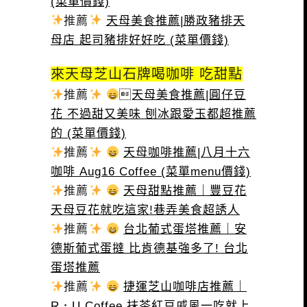
(菜單價錢)
推薦
天母美食推薦|勝政豬排天
母店 起司豬排好好吃 (菜單價錢)
來天母芝山石牌喝咖啡 吃甜點
推薦
天母美食推薦|圓仔豆
花 不過甜又美味 刨冰跟愛玉都超推薦
的 (菜單價錢)
推薦
天母咖啡推薦|八月十六
咖啡 Aug16 Coffee (菜單menu價錢)
推薦
天母甜點推薦｜豐豆花
天母豆花就吃這家!巷弄美食超誘人
推薦
台北葡式蛋塔推薦｜安
德斯葡式蛋撻 比肯德基強多了! 台北
蛋塔推薦
推薦
捷運芝山咖啡店推薦｜
R．U Coffee 抹茶紅豆戚風一吃就上