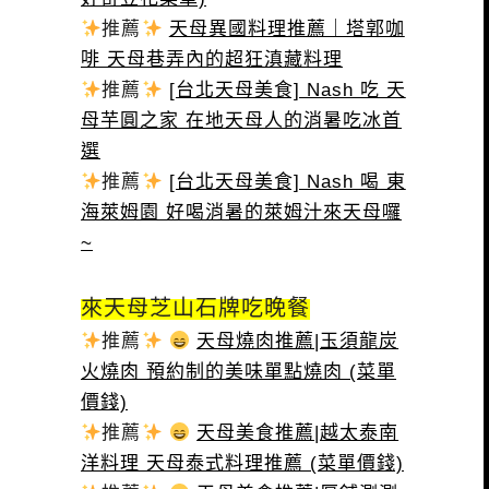
推薦
天母異國料理推薦｜塔郭咖
啡 天母巷弄內的超狂滇藏料理
推薦
[台北天母美食] Nash 吃 天
母芋圓之家 在地天母人的消暑吃冰首
選
推薦
[台北天母美食] Nash 喝 東
海萊姆園 好喝消暑的萊姆汁來天母囉
~
來天母芝山石牌吃晚餐
推薦
天母燒肉推薦|玉須龍炭
火燒肉 預約制的美味單點燒肉 (菜單
價錢)
推薦
天母美食推薦|越太泰南
洋料理 天母泰式料理推薦 (菜單價錢)