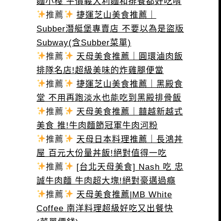
麵小棧 平價義大利麵和排餐都好吃唷
推薦
捷運芝山美食推薦｜
Subber潛艇堡專賣店 不要以為是盜版
Subway(含Subber菜單)
推薦
天母美食推薦｜圓環滷肉飯
排隊名店!超級美味的炸雞腿便當
推薦
捷運芝山美食推薦｜黑殿食
堂 不用再跑淡水也能吃到黑殿排骨飯
推薦
天母美食推薦｜囍越新越式
美食 推!牛肉麵節冠軍牛肉河粉
推薦
天母日本料理推薦｜長鴻丼
屋 百元大份量丼飯!絕對值得一吃
推薦
[台北天母美食] Nash 吃 忠
誠牛肉麵 牛肉超大塊!絕對豪邁過癮
推薦
天母美食推薦|MB White
Coffee 南洋料理超級好吃又出餐快