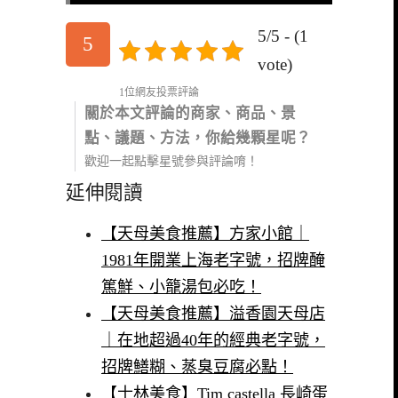
5/5 - (1
5
vote)
1位網友投票評論
關於本文評論的商家、商品、景
點、議題、方法，你給幾顆星呢？
歡迎一起點擊星號參與評論唷！
延伸閱讀
【天母美食推薦】方家小館｜
1981年開業上海老字號，招牌醃
篤鮮、小籠湯包必吃！
【天母美食推薦】溢香園天母店
｜在地超過40年的經典老字號，
招牌鱔糊、蒸臭豆腐必點！
【士林美食】Tim castella 長崎蛋