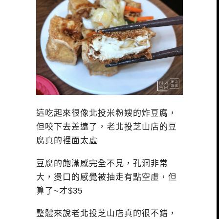
這吃起來很像北投米粉嫂的炸豆腐，
但咬下去差遠了，老北投芝山店的豆
腐真的裡面太虛
豆腐的飽滿感完全不見，孔洞非常
大，燙口的感覺被抽走有點空虛，但
算了~才$35
整體來說老北投芝山店真的很不錯，