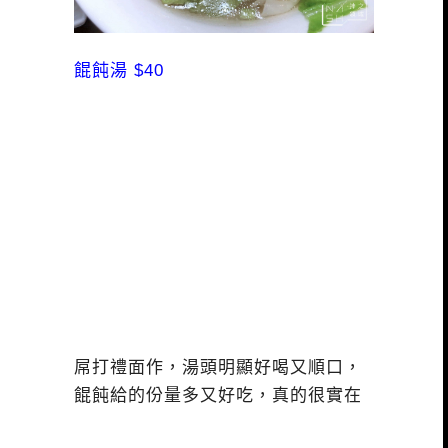
餛飩湯 $40
屌打禮面作，湯頭明顯好喝又順口，
餛飩給的份量多又好吃，真的很實在