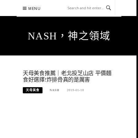
Skip
MENU
to
content
NASH，神之領域
天母美食推薦｜老北投芝山店 平價麵
食好選擇!炸排骨真的是厲害
天母美食
NASH
2019-01-18