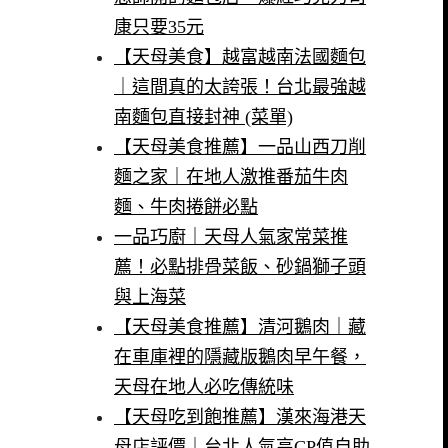
康只要35元
【天母美食】越富越南法國麵包
｜這間真的太誇張！台北最強越
南麵包直接封神 (菜單)
【天母美食推薦】一品山西刀削
麵之家｜在地人激推番茄牛肉
麵、牛肉捲餅必點
一品巧廚｜天母人氣家常菜推
薦！必點排骨菜飯、砂鍋獅子頭
與上海菜
【天母美食推薦】清河鵝肉｜藏
在車庫裡的隱藏版鵝肉早午餐，
天母在地人必吃傳統味
【天母吃到飽推薦】漢來海港天
母店評價｜台北人氣高CP值自助