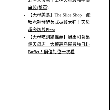
酒屋天母店｜士林天母最強平價
串燒(菜單)
【天母美食】The Slice Shop｜酸
種老麵發酵美式披薩太強！天母
超夯切片Pizza
【天母吃到飽推薦】旭集和食集
錦天母店｜大葉高島屋最強日料
Buffet！價位訂位一次看