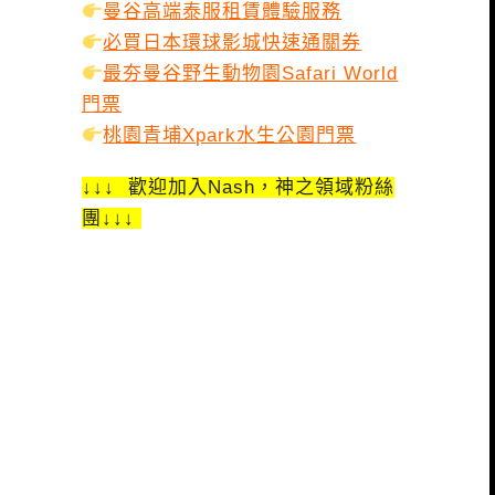
曼谷高端泰服租賃體驗服務
必買日本環球影城快速通關券
最夯曼谷野生動物園Safari World
門票
桃園青埔Xpark水生公園門票
↓↓↓ 歡迎加入Nash，神之領域粉絲
團↓↓↓