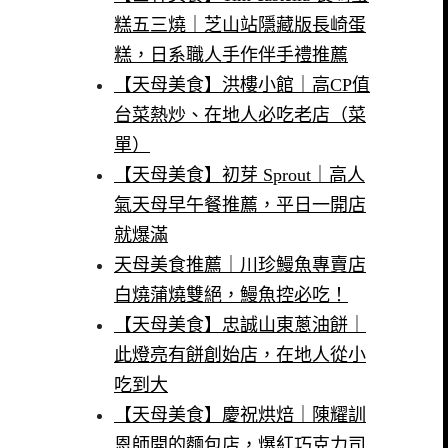
糕五三燒｜芝山站隱藏版長崎蛋
糕，日系職人手作伴手禮推薦
【天母美食】洪樓小館｜高CP值
台菜熱炒、在地人必吃老店（菜
單）
【天母美食】初芽 Sprout｜高人
氣天母早午餐推薦，平日一開店
就爆滿
天母美食推薦｜川珍鰻魚專賣店
白燒蒲燒雙絕，鰻魚控必吃！
【天母美食】忠誠山東蔥油餅｜
此燈亮有餅創始店，在地人從小
吃到大
【天母美食】慶祝烘焙｜陳耀訓
恩師開的麵包店，爆紅巧克力司