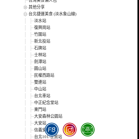
台灣美食懶人包
其他分享
台北捷運美食 (淡水象山線)
淡水站
復興崗站
竹圍站
新北投站
石牌站
士林站
劍潭站
圓山站
民權西路站
雙連站
中山站
台北車站
中正紀念堂站
東門站
大安森林公園站
大安站
信義安和站
台北101/世貿站