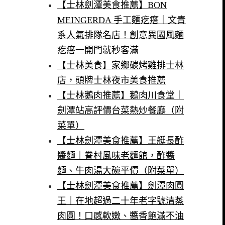
【士林劍潭美食推薦】BON
MEINGERDA 手工麵疙瘩｜文青
系人氣排隊名店！創意異國風麵
疙瘩一開門就秒客滿
【士林美食】家鄉碳烤雞排士林
店，頭牌士林夜市美食推薦
【士林鵝肉推薦】鵝肉川食堂｜
劍潭站高評價台菜熱炒餐廳（附
菜單）
【士林劍潭美食推薦】王艇長酢
醬麵｜眷村風味老麵館，酢醬
麵、牛肉湯大碗平價（附菜單）
【士林劍潭美食推薦】劍潭肉圓
王｜在地超過二十年老字號清蒸
肉圓！口感軟嫩、醬香飽滿不油