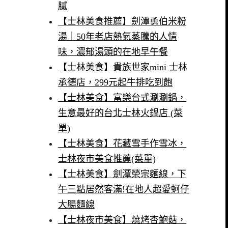
膩
【士林美食推薦】劍潭勇伯米粉
湯｜50年老店熱氣蒸騰的人情
味，濃郁湯頭的在地早午餐
【士林美食】貴族世家mini 士林
承德店，299元起牛排吃到飽
【士林美食】富樂台式涮涮鍋，
生意最好的台北士林火鍋店 (菜
單)
【士林美食】花藏雪手作雪冰，
士林夜市美食推薦(菜單)
【士林美食】劍潭榮宗麵線，下
午三點居然客滿!在地人超愛蚵仔
大腸麵線
【士林夜市美食】燒烤杏鮑菇，