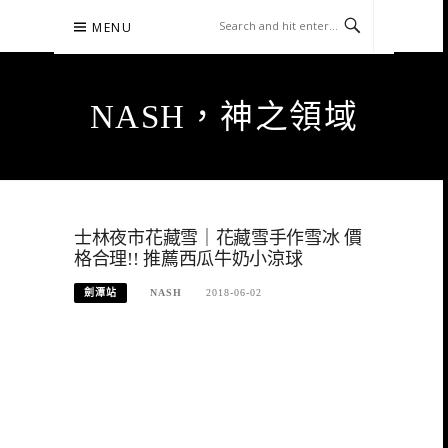
Skip
MENU
to
content
NASH，神之領域
士林夜市花藏雪｜花藏雪手作雪冰 價
格合理!! 推薦西瓜牛奶小涼球
劍潭站
NASH
2018-06-02