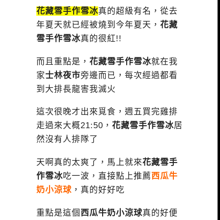
花藏雪手作雪冰
真的超級有名，從去
年夏天就已經被燒到今年夏天，
花藏
雪手作雪冰
真的很紅!!
而且重點是，
花藏雪手作雪冰
就在我
家
士林夜市
旁邊而已，每次經過都看
到大排長龍害我滅火
這次很晚才出來覓食，週五買完雞排
走過來大概21:50，
花藏雪手作雪冰
居
然沒有人排隊了
天啊真的太爽了，馬上就來
花藏雪手
作雪冰
吃一波，直接點上推薦
西瓜牛
奶小涼球
，真的好好吃
重點是這個
西瓜牛奶小涼球
真的好便