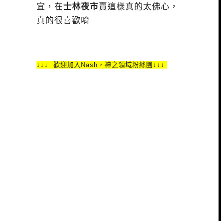
宜，在
士林夜市
賣這樣真的太佛心，
真的很喜歡唷
↓
↓↓ 歡迎加入Nash，神之領域粉絲團↓↓↓