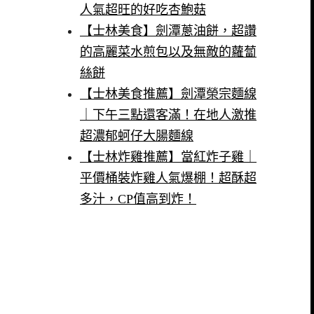
人氣超旺的好吃杏鮑菇
【士林美食】劍潭蔥油餅，超讚
的高麗菜水煎包以及無敵的蘿蔔
絲餅
【士林美食推薦】劍潭榮宗麵線
｜下午三點還客滿！在地人激推
超濃郁蚵仔大腸麵線
【士林炸雞推薦】當紅炸子雞｜
平價桶裝炸雞人氣爆棚！超酥超
多汁，CP值高到炸！