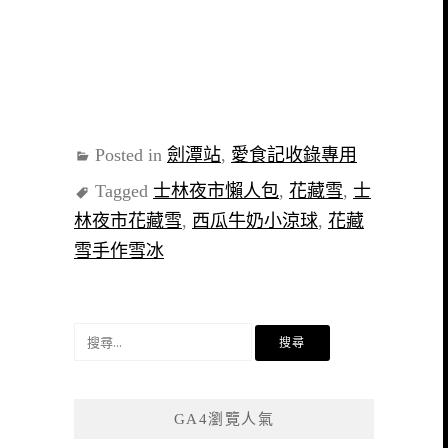
Posted in
劍潭站
,
愛食記收錄專用
Tagged
士林夜市懶人包
,
花藏雪
,
士
林夜市花藏雪
,
西瓜牛奶小涼球
,
花藏
雪手作雪冰
搜
尋
關
鍵
GA4瀏覽人氣
字: