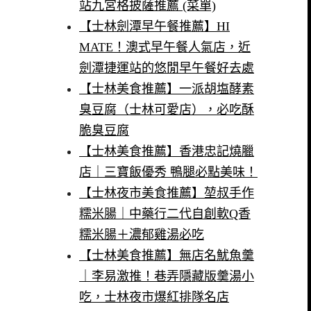
站九宮格披薩推薦 (菜單)
【士林劍潭早午餐推薦】HI
MATE！澳式早午餐人氣店，近
劍潭捷運站的悠閒早午餐好去處
【士林美食推薦】一派胡塩酵素
臭豆腐（士林可愛店），必吃酥
脆臭豆腐
【士林美食推薦】香港忠記燒臘
店｜三寶飯優秀 鴨腿必點美味！
【士林夜市美食推薦】堃叔手作
糯米腸｜中藥行二代自創軟Q香
糯米腸＋濃郁雞湯必吃
【士林美食推薦】無店名魷魚羹
｜李易激推！巷弄隱藏版羹湯小
吃，士林夜市爆紅排隊名店