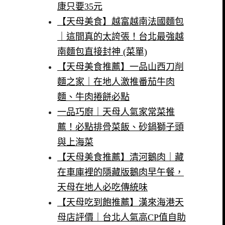
康只要35元
【天母美食】越富越南法國麵包
｜這間真的太誇張！台北最強越
南麵包直接封神 (菜單)
【天母美食推薦】一品山西刀削
麵之家｜在地人激推番茄牛肉
麵、牛肉捲餅必點
一品巧廚｜天母人氣家常菜推
薦！必點排骨菜飯、砂鍋獅子頭
與上海菜
【天母美食推薦】清河鵝肉｜藏
在車庫裡的隱藏版鵝肉早午餐，
天母在地人必吃傳統味
【天母吃到飽推薦】漢來海港天
母店評價｜台北人氣高CP值自助