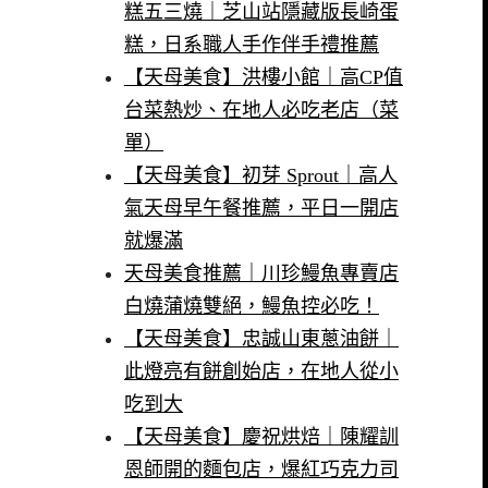
糕五三燒｜芝山站隱藏版長崎蛋
糕，日系職人手作伴手禮推薦
【天母美食】洪樓小館｜高CP值
台菜熱炒、在地人必吃老店（菜
單）
【天母美食】初芽 Sprout｜高人
氣天母早午餐推薦，平日一開店
就爆滿
天母美食推薦｜川珍鰻魚專賣店
白燒蒲燒雙絕，鰻魚控必吃！
【天母美食】忠誠山東蔥油餅｜
此燈亮有餅創始店，在地人從小
吃到大
【天母美食】慶祝烘焙｜陳耀訓
恩師開的麵包店，爆紅巧克力司