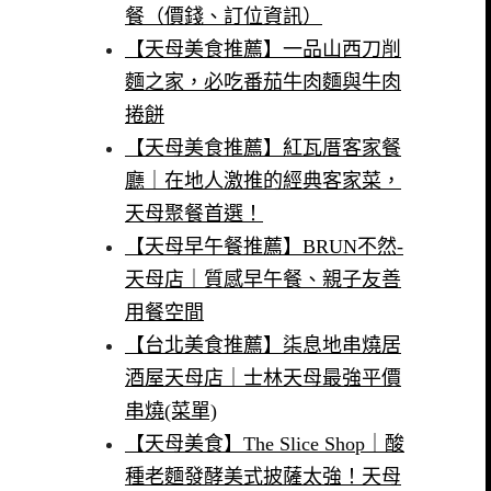
餐（價錢、訂位資訊）
【天母美食推薦】一品山西刀削
麵之家，必吃番茄牛肉麵與牛肉
捲餅
【天母美食推薦】紅瓦厝客家餐
廳｜在地人激推的經典客家菜，
天母聚餐首選！
【天母早午餐推薦】BRUN不然-
天母店｜質感早午餐、親子友善
用餐空間
【台北美食推薦】柒息地串燒居
酒屋天母店｜士林天母最強平價
串燒(菜單)
【天母美食】The Slice Shop｜酸
種老麵發酵美式披薩太強！天母