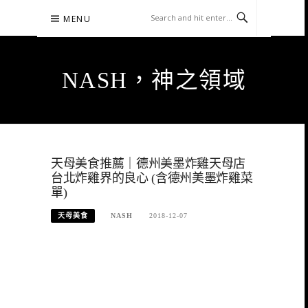
Skip
MENU
to
content
NASH，神之領域
天母美食推薦｜德州美墨炸雞天母店
台北炸雞界的良心 (含德州美墨炸雞菜
單)
天母美食
NASH
2018-12-07