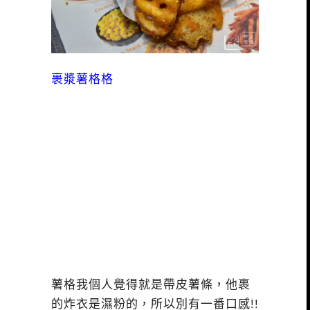
裹漿薯格格
薯格我個人覺得就是帶皮薯條，他裹
的炸衣是濕粉的，所以別有一番口感!!