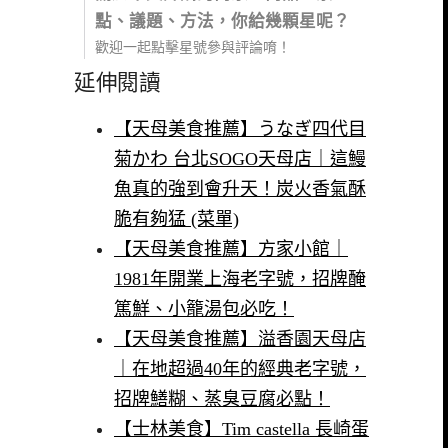
點、議題、方法，你給幾顆星呢？
歡迎一起點擊星號參與評論唷！
延伸閱讀
【天母美食推薦】うなぎ四代目
菊かわ 台北SOGO天母店｜這鰻
魚真的強到會升天！炭火香氣酥
脆有夠猛 (菜單)
【天母美食推薦】方家小館｜
1981年開業上海老字號，招牌醃
篤鮮、小籠湯包必吃！
【天母美食推薦】溢香園天母店
｜在地超過40年的經典老字號，
招牌鱔糊、蒸臭豆腐必點！
【士林美食】Tim castella 長崎蛋