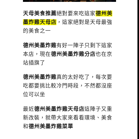
天母美食推薦
絕對要來吃這家
德州美
墨炸雞天母店
，這家絕對是天母最強
的美食之一
德州美墨炸雞
有好一陣子只剩下這家
本店，現在
德州美墨炸雞分店
也在京
站插旗了
德州美墨炸雞
真的太好吃了，每次要
吃都要挑比較冷門時段，不然都沒座
位可以坐
最近
德州美墨炸雞天母店
這陣子又重
新改裝，就帶大家來看看環境、美食
和
德州美墨炸雞菜單