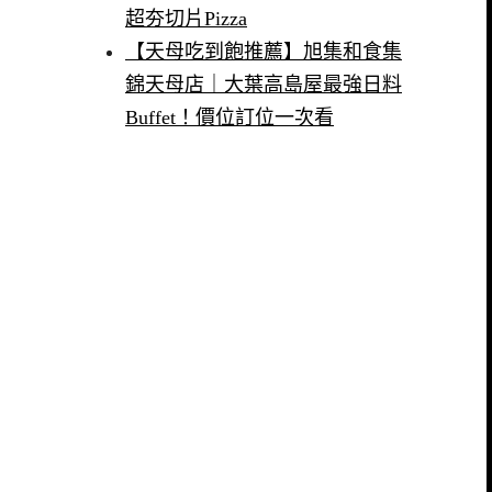
超夯切片Pizza
【天母吃到飽推薦】旭集和食集
錦天母店｜大葉高島屋最強日料
Buffet！價位訂位一次看