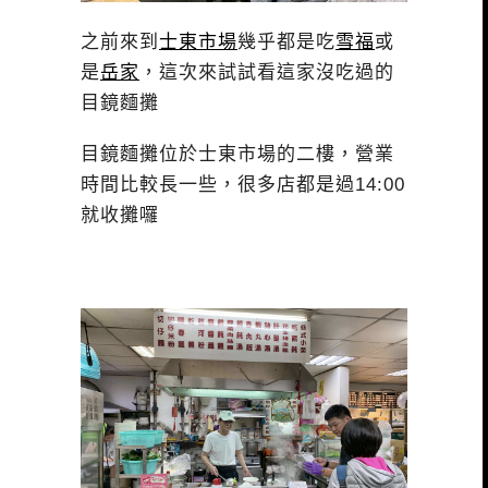
之前來到
士東市場
幾乎都是吃
雪福
或
是
岳家
，這次來試試看這家沒吃過的
目鏡麵攤
目鏡麵攤位於士東市場的二樓，營業
時間比較長一些，很多店都是過14:00
就收攤囉