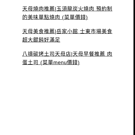
天母燒肉推薦|玉須龍炭火燒肉 預約制
的美味單點燒肉 (菜單價錢)
天母美食推薦|岳家小館 士東市場美食
超大餛飩好滿足
八禱碳烤土司天母店|天母早餐推薦 肉
蛋土司 (菜單menu價錢)