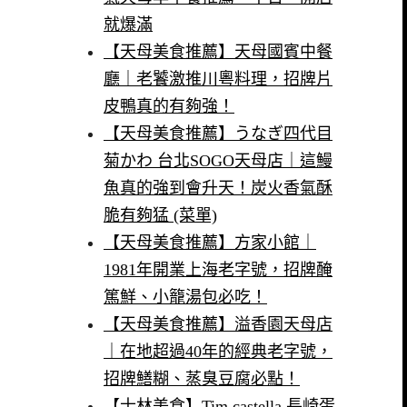
就爆滿
【天母美食推薦】天母國賓中餐
廳｜老饕激推川粵料理，招牌片
皮鴨真的有夠強！
【天母美食推薦】うなぎ四代目
菊かわ 台北SOGO天母店｜這鰻
魚真的強到會升天！炭火香氣酥
脆有夠猛 (菜單)
【天母美食推薦】方家小館｜
1981年開業上海老字號，招牌醃
篤鮮、小籠湯包必吃！
【天母美食推薦】溢香園天母店
｜在地超過40年的經典老字號，
招牌鱔糊、蒸臭豆腐必點！
【士林美食】Tim castella 長崎蛋