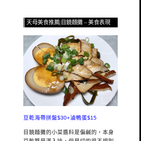
天母美食推薦|目鏡麵攤 – 美食表現
豆乾海帶拼盤$30+滷鴨蛋$15
目鏡麵攤的小菜醬料是偏鹹的，本身