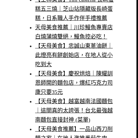
糕五三燒｜芝山站隱藏版長崎蛋
糕，日系職人手作伴手禮推薦
天母美食推薦｜川珍鰻魚專賣店
白燒蒲燒雙絕，鰻魚控必吃！
【天母美食】忠誠山東蔥油餅｜
此燈亮有餅創始店，在地人從小
吃到大
【天母美食】慶祝烘焙｜陳耀訓
恩師開的麵包店，爆紅巧克力司
康只要35元
【天母美食】越富越南法國麵包
｜這間真的太誇張！台北最強越
南麵包直接封神 (菜單)
【天母美食推薦】一品山西刀削