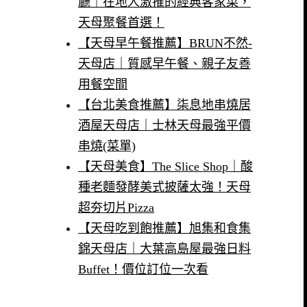
廳｜在地人激推的經典客家菜，
天母聚餐首選！
【天母早午餐推薦】BRUN不然-
天母店｜質感早午餐、親子友善
用餐空間
【台北美食推薦】柒息地串燒居
酒屋天母店｜士林天母最強平價
串燒(菜單)
【天母美食】The Slice Shop｜酸
種老麵發酵美式披薩太強！天母
超夯切片Pizza
【天母吃到飽推薦】旭集和食集
錦天母店｜大葉高島屋最強日料
Buffet！價位訂位一次看