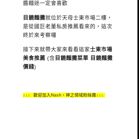
醬麵迷一定會喜歡
目鏡麵攤
就位於天母士東市場二樓，
是從國巨老董私房推薦看來的，這次
終於來考察囉
接下來就帶大家來看看這家
士東市場
美食推薦
(含
目鏡麵攤菜單 目鏡麵攤
價錢
)
↓↓↓ 歡迎加入Nash，神之領域粉絲團↓↓↓