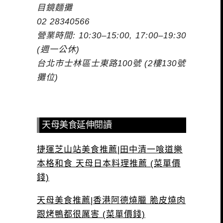
目鏡麵攤
02 28340566
營業時間: 10:30–15:00, 17:00–19:30
(週一公休)
台北市士林區士東路100號 (2樓130號
攤位)
天母美食延伸閱讀
捷運芝山站美食推薦|田中清一喰道樂
本格和食 天母日本料理推薦 (菜單價
錢)
天母美食推薦|香港阿德燒臘 脆皮燒肉
跟烤鴨都很厲害 (菜單價錢)