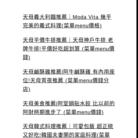
天母義大利麵推薦｜Moda Vita 幾乎
完美的義式料理(菜單menu價格)
天母平價牛排推薦｜天母神戶牛排 老
牌牛排!平價好吃超划算 (菜單menu價
錢)
天母鹹酥雞推薦|阿牛鹹酥雞 有內用座
位!天母宵夜推薦 (菜單menu價錢分
店)
天母美食推薦|阿堂鍋貼水餃 比以前的
阿財時期進步了 (菜單menu價錢)
天母韓式料理推薦｜可愛包飯 超正統
又好吃!韓國夫妻開的家庭料理(菜單