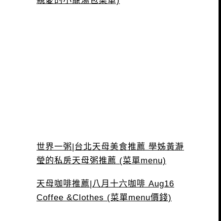
親愛的小籠湯包菜單)
世界一粥|台北天母美食推薦 學姊黃瀞
瑩的私房天母粥推薦 (菜單menu)
天母咖啡推薦|八月十六咖啡 Aug16
Coffee &Clothes (菜單menu價錢)