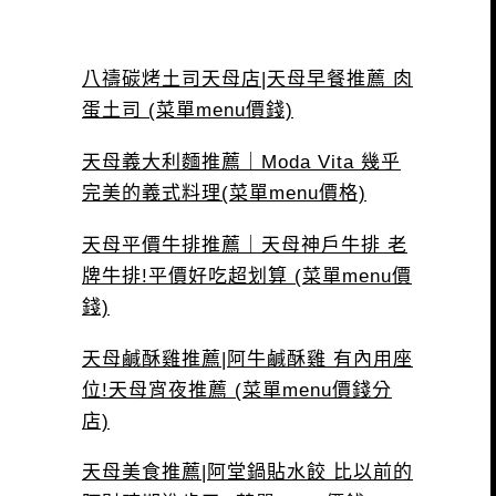
八禱碳烤土司天母店|天母早餐推薦 肉
蛋土司 (菜單menu價錢)
天母義大利麵推薦｜Moda Vita 幾乎
完美的義式料理(菜單menu價格)
天母平價牛排推薦｜天母神戶牛排 老
牌牛排!平價好吃超划算 (菜單menu價
錢)
天母鹹酥雞推薦|阿牛鹹酥雞 有內用座
位!天母宵夜推薦 (菜單menu價錢分
店)
天母美食推薦|阿堂鍋貼水餃 比以前的