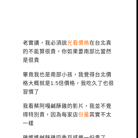
老實講，我必須說
光看價格
在台北真
的不能算很貴，你如果要南部比當然
是很貴
畢竟我也是南部小孩，我覺得台北價
格大概就是1.5倍價格，我吃久了也很
習慣了
我看蔡阿嘎鹹酥雞的影片，我並不覺
得特別貴，因為每家店
份量
其實不太
一樣
雞媽媽鹹酥雞四季豆感覺一份貴了