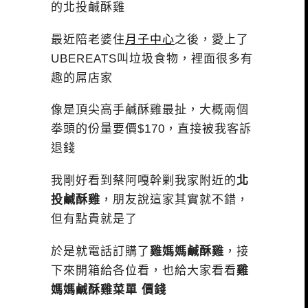
的北投鹹酥雞
最近陪老婆住
月子中心
之後，愛上了
UBEREATS叫垃圾食物，裡面很多有
趣的屌店家
像是頂尖高手鹹酥雞最扯，大概兩個
拳頭的份量要價$170，直接被我客訴
退錢
我剛好看到蔡阿嘎幹剿我家附近的
北
投鹹酥雞
，朋友說這家其實就不錯，
但有點貴就是了
於是就電話訂購了
雞媽媽鹹酥雞
，接
下來開箱給各位看，也給大家看看
雞
媽媽鹹酥雞菜單 價錢