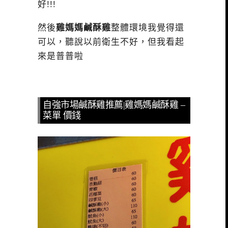
好!!!
然後
雞媽媽鹹酥雞
整體環境我覺得還
可以，聽說以前衛生不好，但我看起
來是普普啦
自強市場鹹酥雞推薦|雞媽媽鹹酥雞 –
菜單 價錢