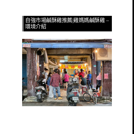
自強市場鹹酥雞推薦|雞媽媽鹹酥雞 –
環境介紹