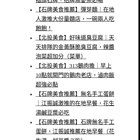
插旗石牌，招牌無憂茶必喝
【石牌美食推薦】彈芽麵｜在地
人激推大份量麵店，一碗兩人吃
飽飽！
【北投美食】好味道臭豆腐｜天
天排隊的金黃酥脆臭豆腐，辣醬
泡菜超加分（菜單）
【北投美食】313鵝肉擔｜早上
10點就開門的鵝肉老店，滷肉飯
超強必點
【石牌美食推薦】無名手工蛋餅
｜江振誠激推的在地早餐，花生
湯鹹豆漿必吃
【石牌美食推薦】石牌無名手工
蛋餅，江振誠推薦在地早餐（花