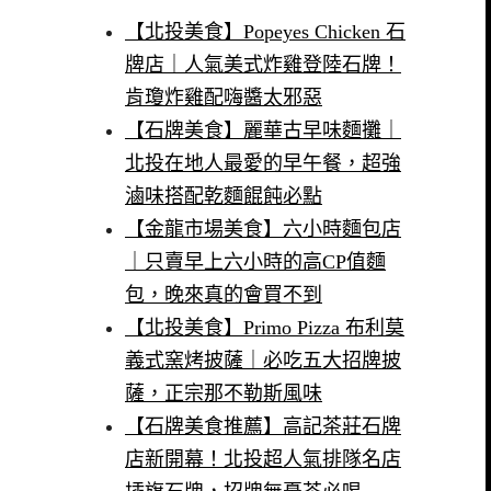
【北投美食】Popeyes Chicken 石
牌店｜人氣美式炸雞登陸石牌！
肯瓊炸雞配嗨醬太邪惡
【石牌美食】麗華古早味麵攤｜
北投在地人最愛的早午餐，超強
滷味搭配乾麵餛飩必點
【金龍市場美食】六小時麵包店
｜只賣早上六小時的高CP值麵
包，晚來真的會買不到
【北投美食】Primo Pizza 布利莫
義式窯烤披薩｜必吃五大招牌披
薩，正宗那不勒斯風味
【石牌美食推薦】高記茶莊石牌
店新開幕！北投超人氣排隊名店