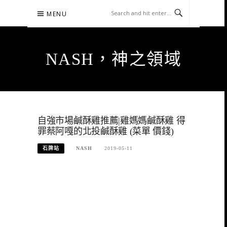
Skip
MENU
to
content
NASH，神之領域
自強市場鹹酥雞推薦|雞媽媽鹹酥雞 得
罪蔡阿嘎的北投鹹酥雞 (菜單 價錢)
石牌站
NASH
2019-05-11