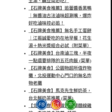
生湯、鹹豆漿必吃）
【石牌美食推薦】追蕾醬香黑鴨
｜無醬油古法滷味超涮嘴，爆炸
好吃滷味控必追！
【石牌美食推薦】無名手工蛋餅
｜江振誠愛吃的在地早餐！花生
湯＋熱米漿組合必試（附菜單）
【石牌美食】台南滷三塊，半夜
一點還要排隊的五花肉飯 (菜單)
【石牌美食】公園物超所值炸物
攤，北投運動中心門口的無名炸
物老攤
【石牌美食】馬克先生鮮奶茶，
台北鮮奶茶推薦 (菜單)
【北投美食】龍線家大腸麵線雞