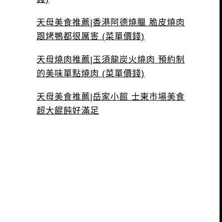
天母美食推薦|香港阿德燒臘 脆皮燒肉
跟烤鴨都很厲害 (菜單價錢)
天母燒肉推薦|玉須龍炭火燒肉 預約制
的美味單點燒肉 (菜單價錢)
天母美食推薦|岳家小館 士東市場美食
超大餛飩好滿足