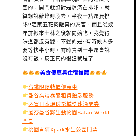
害的，開門就絕對是爆滿在排隊，就
算想說離峰時段去，半夜一點還要排
隊!!這家
五花肉飯
真的厲害，而且從幾
年前搬來士林之後就開始吃，我覺得
味道都沒有變，不變的是~有時候人多
要等快半小時，有時賣到一半還會說
沒有飯，反正真的很狂就是了
美食優惠與住宿推薦
高鐵限時特價優惠中
曼谷高端泰服租賃體驗服務
必買日本環球影城快速通關券
最夯曼谷野生動物園Safari World
門票
桃園青埔Xpark水生公園門票