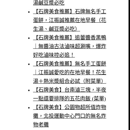
湯鹹豆漿必吃
【石牌美食推薦】石牌無名手工
蛋餅，江振誠推薦在地早餐（花
生湯、鹹豆漿必吃）
【石牌美食推薦】追蕾醬香黑鴨
｜無醬油古法滷味超涮嘴，爆炸
好吃滷味控必追！
【石牌美食推薦】無名手工蛋餅
｜江振誠愛吃的在地早餐！花生
湯＋熱米漿組合必試（附菜單）
【石牌美食】台南滷三塊，半夜
一點還要排隊的五花肉飯 (菜單)
【石牌美食】公園物超所值炸物
攤，北投運動中心門口的無名炸
物老攤