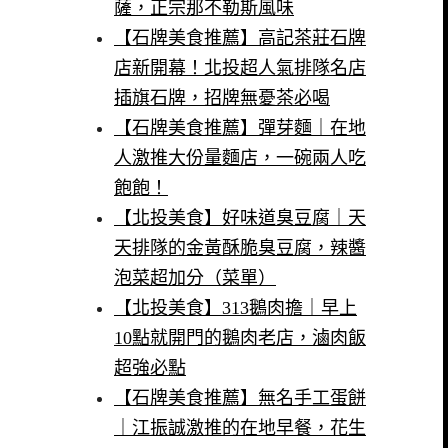
薩，正宗那不勒斯風味
【石牌美食推薦】高記茶莊石牌
店新開幕！北投超人氣排隊名店
插旗石牌，招牌無憂茶必喝
【石牌美食推薦】彈芽麵｜在地
人激推大份量麵店，一碗兩人吃
飽飽！
【北投美食】好味道臭豆腐｜天
天排隊的金黃酥脆臭豆腐，辣醬
泡菜超加分（菜單）
【北投美食】313鵝肉擔｜早上
10點就開門的鵝肉老店，滷肉飯
超強必點
【石牌美食推薦】無名手工蛋餅
｜江振誠激推的在地早餐，花生