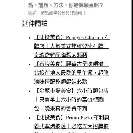
點、議題、方法，你給幾顆星呢？
歡迎一起點擊星號參與評論唷！
延伸閱讀
【北投美食】Popeyes Chicken 石
牌店｜人氣美式炸雞登陸石牌！
肯瓊炸雞配嗨醬太邪惡
【石牌美食】麗華古早味麵攤｜
北投在地人最愛的早午餐，超強
滷味搭配乾麵餛飩必點
【金龍市場美食】六小時麵包店
｜只賣早上六小時的高CP值麵
包，晚來真的會買不到
【北投美食】Primo Pizza 布利莫
義式窯烤披薩｜必吃五大招牌披