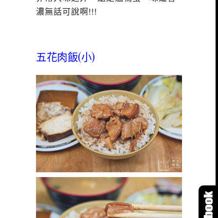
濃無話可說啊!!!
五花肉飯(小)