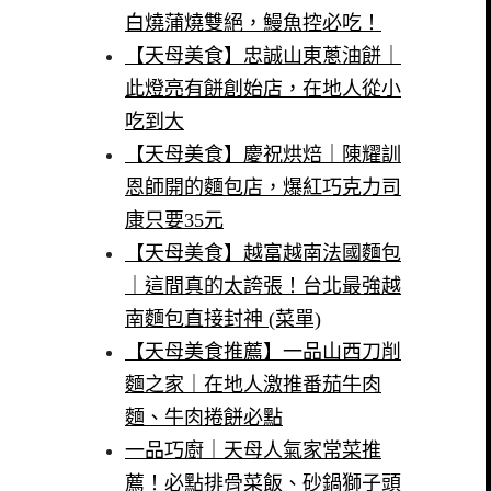
白燒蒲燒雙絕，鰻魚控必吃！
【天母美食】忠誠山東蔥油餅｜
此燈亮有餅創始店，在地人從小
吃到大
【天母美食】慶祝烘焙｜陳耀訓
恩師開的麵包店，爆紅巧克力司
康只要35元
【天母美食】越富越南法國麵包
｜這間真的太誇張！台北最強越
南麵包直接封神 (菜單)
【天母美食推薦】一品山西刀削
麵之家｜在地人激推番茄牛肉
麵、牛肉捲餅必點
一品巧廚｜天母人氣家常菜推
薦！必點排骨菜飯、砂鍋獅子頭