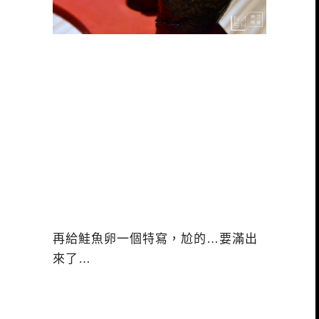
再給鮭魚卵一個特寫，尬的…要滿出
來了…