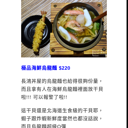
極品海鮮烏龍麵 $220
長鴻丼屋的烏龍麵也給得很夠份量，
而且拿有人在海鮮烏龍麵裡面放干貝
啦!!! 可以報警了啦!!
這干貝還是北海道生食級的干貝耶，
蝦子跟炸蝦新鮮度當然也都沒話說，
而且烏龍麵超級Q彈