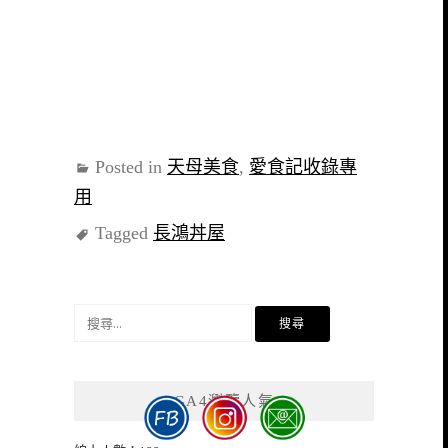
Posted in
天母美食
,
愛食記收錄專
用
Tagged
長鴻丼屋
搜
尋
關
鍵
GA4瀏覽人氣
字: