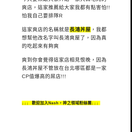
爽店，這家推薦給大家我都有點害怕!!
怕我自己要排隊R
這家爽店的名稱就是
長鴻丼屋
，我都
想幫他改名字叫長鴻爽屋了，因為真
的吃起來有夠爽
爽到你會覺得這家店相見恨晚，因為
長鴻丼屋不管放在台北哪區都是一家
CP值爆高的屌店!!!
↓↓↓ 歡迎加入Nash，神之領域粉絲團↓↓↓