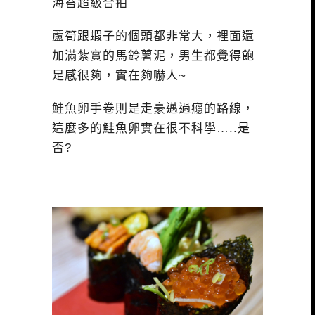
海苔超級合拍
蘆筍跟蝦子的個頭都非常大，裡面還
加滿紮實的馬鈴薯泥，男生都覺得飽
足感很夠，實在夠嚇人~
鮭魚卵手卷則是走豪邁過癮的路線，
這麼多的鮭魚卵實在很不科學…..是
否?