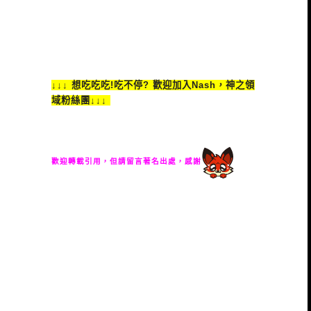
↓↓↓ 想吃吃吃!吃不停? 歡迎加入Nash，神之領
域粉絲團↓↓↓
歡迎轉載引用，但請留言著名出處，感謝