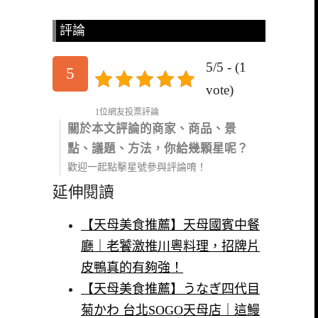
評論
5/5 - (1
5
vote)
1位網友投票評論
關於本文評論的商家、商品、景
點、議題、方法，你給幾顆星呢？
歡迎一起點擊星號參與評論唷！
延伸閱讀
【天母美食推薦】天母國賓中餐
廳｜老饕激推川粵料理，招牌片
皮鴨真的有夠強！
【天母美食推薦】うなぎ四代目
菊かわ 台北SOGO天母店｜這鰻