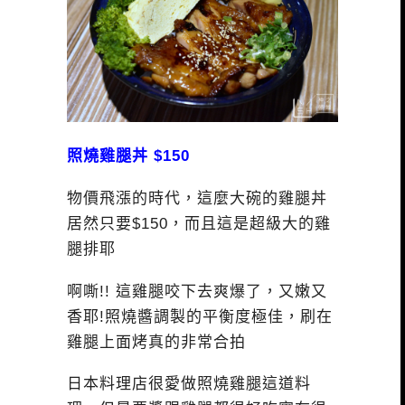
照燒雞腿丼 $150
物價飛漲的時代，這麼大碗的雞腿丼
居然只要$150，而且這是超級大的雞
腿排耶
啊嘶!! 這雞腿咬下去爽爆了，又嫩又
香耶!照燒醬調製的平衡度極佳，刷在
雞腿上面烤真的非常合拍
日本料理店很愛做照燒雞腿這道料