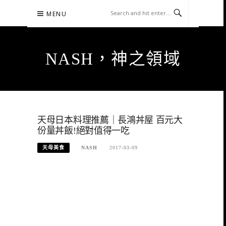
Skip
MENU
to
content
NASH，神之領域
天母日本料理推薦｜長鴻丼屋 百元大
份量丼飯!絕對值得一吃
天母美食
NASH
2017-03-09