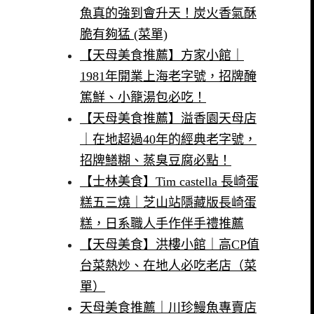
魚真的強到會升天！炭火香氣酥
脆有夠猛 (菜單)
【天母美食推薦】方家小館｜
1981年開業上海老字號，招牌醃
篤鮮、小籠湯包必吃！
【天母美食推薦】溢香園天母店
｜在地超過40年的經典老字號，
招牌鱔糊、蒸臭豆腐必點！
【士林美食】Tim castella 長崎蛋
糕五三燒｜芝山站隱藏版長崎蛋
糕，日系職人手作伴手禮推薦
【天母美食】洪樓小館｜高CP值
台菜熱炒、在地人必吃老店（菜
單）
天母美食推薦｜川珍鰻魚專賣店