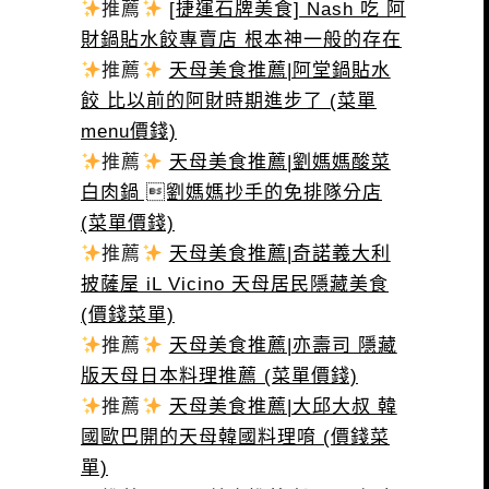
推薦
[捷運石牌美食] Nash 吃 阿
財鍋貼水餃專賣店 根本神一般的存在
推薦
天母美食推薦|阿堂鍋貼水
餃 比以前的阿財時期進步了 (菜單
menu價錢)
推薦
天母美食推薦|劉媽媽酸菜
白肉鍋 劉媽媽抄手的免排隊分店
(菜單價錢)
推薦
天母美食推薦|奇諾義大利
披薩屋 iL Vicino 天母居民隱藏美食
(價錢菜單)
推薦
天母美食推薦|亦壽司 隱藏
版天母日本料理推薦 (菜單價錢)
推薦
天母美食推薦|大邱大叔 韓
國歐巴開的天母韓國料理唷 (價錢菜
單)