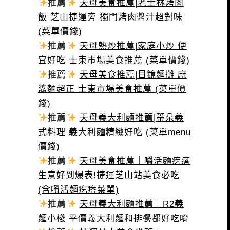
推薦
天母美食推薦|老士林烤肉
飯 芝山捷運旁 獨門烤肉醬汁超對味
(菜單價錢)
推薦
天母熱炒推薦|家庭小炒 便
宜好吃 士東市場美食推薦 (菜單價錢)
推薦
天母美食推薦|目鏡麵攤 麻
醬麵超正 士東市場美食推薦 (菜單價
錢)
推薦
天母義大利麵推薦|蒂朵義
式料理 義大利麵精緻好吃 (菜單menu
價錢)
推薦
天母美食推薦｜嚼活麵疙瘩
生意好到爆表!捷運芝山站美食必吃
(含嚼活麵疙瘩菜單)
推薦
天母義大利麵推薦｜R2義
麵小棧 平價義大利麵和排餐都好吃唷