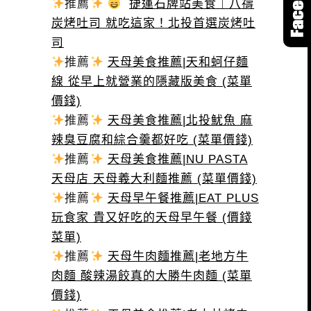
推薦
捷運石牌站美食｜八禱
炭烤吐司 就吃這家！北投首選炭烤吐
司
推薦
天母美食推薦|天和蚵仔麵
線 從早上就營業的隱藏版美食 (菜單
價錢)
推薦
天母美食推薦|北投魷魚 麻
辣臭豆腐和綜合羹都好吃 (菜單價錢)
推薦
天母美食推薦|NU PASTA
天母店 天母義大利麵推薦 (菜單價錢)
推薦
天母早午餐推薦|EAT PLUS
玩食家 貴又好吃的天母早午餐 (價錢
菜單)
推薦
天母牛肉麵推薦|老地方牛
肉麵 酸辣湯餃真的大勝牛肉麵 (菜單
價錢)