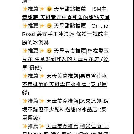
癮!!
推薦
天母甜點推薦｜ISM主
義甜時 天母巷弄中零死角的甜點天堂
推薦
天母甜點推薦｜On the
Road 義式手工冰淇淋 保證一試成主
顧的冰淇淋
推薦
天母美食推薦|檸檬愛玉
豆花 生意好到炸裂的天母豆花店 (菜
單 價錢)
推薦
天母美食推薦|果頁雪花冰
不用排隊的天母雪花冰推薦 (菜單價
錢)
推薦
天母美食推薦|冰來冰趣 環
境不錯但不少配料過甜的冰品店 (菜
單價錢)
推薦
天母美食推薦|米津號 天