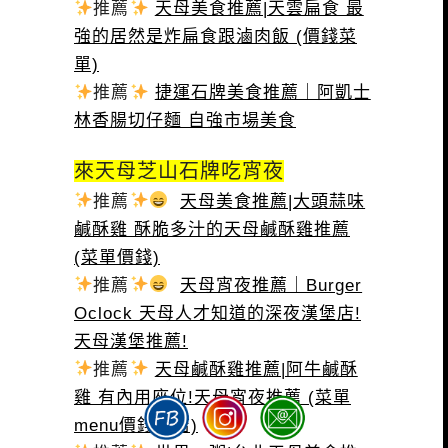
推薦
天母美食推薦|天雲扁食 最
強的居然是炸扁食跟滷肉飯 (價錢菜
單)
推薦
捷運石牌美食推薦｜阿凱士
林香腸切仔麵 自強市場美食
來天母芝山石牌吃宵夜
推薦
天母美食推薦|大頭蒜味
鹹酥雞 酥脆多汁的天母鹹酥雞推薦
(菜單價錢)
推薦
天母宵夜推薦｜Burger
Oclock 天母人才知道的深夜漢堡店!
天母漢堡推薦!
推薦
天母鹹酥雞推薦|阿牛鹹酥
雞 有內用座位!天母宵夜推薦 (菜單
menu價錢分店)