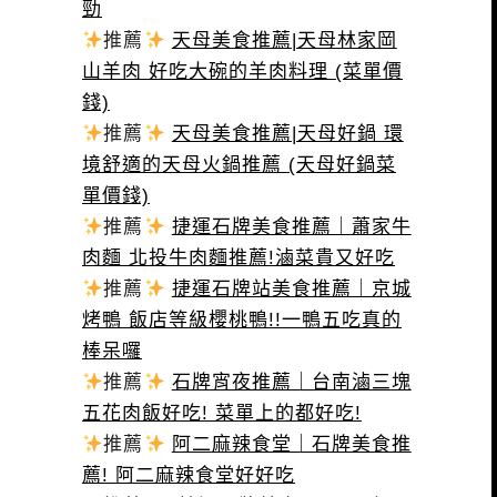
勁
推薦
天母美食推薦|天母林家岡
山羊肉 好吃大碗的羊肉料理 (菜單價
錢)
推薦
天母美食推薦|天母好鍋 環
境舒適的天母火鍋推薦 (天母好鍋菜
單價錢)
推薦
捷運石牌美食推薦｜蕭家牛
肉麵 北投牛肉麵推薦!滷菜貴又好吃
推薦
捷運石牌站美食推薦｜京城
烤鴨 飯店等級櫻桃鴨!!一鴨五吃真的
棒呆囉
推薦
石牌宵夜推薦｜台南滷三塊
五花肉飯好吃! 菜單上的都好吃!
推薦
阿二麻辣食堂｜石牌美食推
薦! 阿二麻辣食堂好好吃