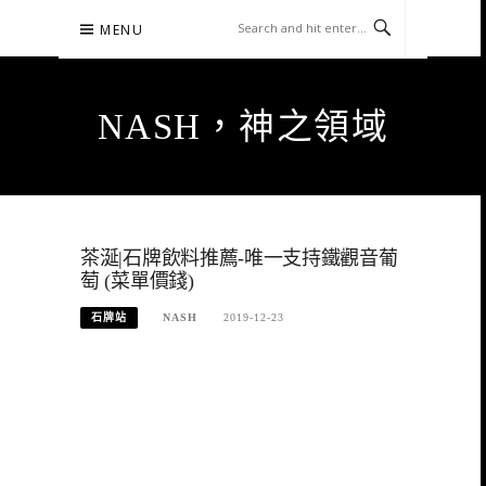
Skip
MENU
to
content
NASH，神之領域
茶涎|石牌飲料推薦-唯一支持鐵觀音葡
萄 (菜單價錢)
石牌站
NASH
2019-12-23