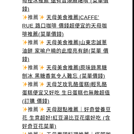
母挫冰推薦 還有賣燒麻糬唷 (菜單價
錢)
推薦
天母美食推薦|CAFFE’
RUE 路口咖啡 價錢超便宜的天母咖
啡推薦(菜單價錢)
推薦
天母美食推薦|山東忠誠蔥
油餅 家喻户曉的此燈亮有餅(菜單 價
錢)
推薦
天母美食推薦|原味錄黑糖
刨冰 黑糖香氣令人難忘 (菜單價錢)
推薦
天母芝玫乳酪蛋糕|輕乳酪
蛋糕便宜又好吃 生日蛋糕也無敵超值
(訂購 價錢)
推薦
天母甜點推薦｜好奇營養豆
花 生意超好!紅豆湯比豆花還好吃 (含
好奇豆花菜單)