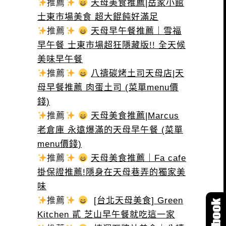
推薦
天母美食推薦|岳家小館
士東市場美食 超大餛飩好滿足
推薦
天母早午餐推薦｜雪福
早午餐 士東市場超狂隱藏版!! 全天候
美味早午餐
推薦
八禱碳烤土司天母店|天
母早餐推薦 肉蛋土司 (菜單menu價
錢)
推薦
天母美食推薦|Marcus
老倉庫 永遠爆滿的天母早午餐 (菜單
menu價錢)
推薦
天母美食推薦｜Fa cafe
掛保證推薦!隱身在天母巷弄的獨家美
味
推薦
[台北天母美食] Green
Kitchen 貳 芝山早午餐就吃這一家