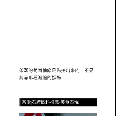
茶涎的葡萄柚綠是先挖出來的，不是
純靠那種濃縮的撐場
茶涎|石牌飲料推薦-美食表現