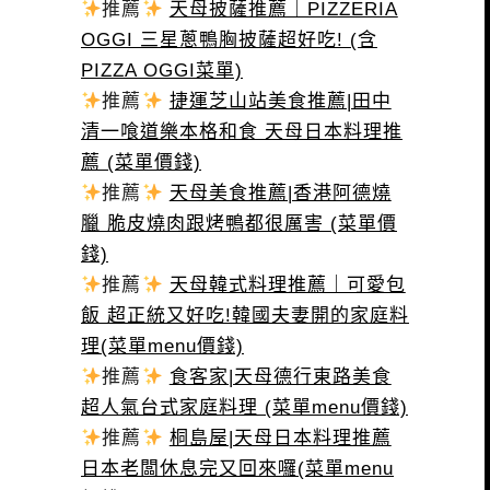
推薦
天母披薩推薦｜PIZZERIA
OGGI 三星蔥鴨胸披薩超好吃! (含
PIZZA OGGI菜單)
推薦
捷運芝山站美食推薦|田中
清一喰道樂本格和食 天母日本料理推
薦 (菜單價錢)
推薦
天母美食推薦|香港阿德燒
臘 脆皮燒肉跟烤鴨都很厲害 (菜單價
錢)
推薦
天母韓式料理推薦｜可愛包
飯 超正統又好吃!韓國夫妻開的家庭料
理(菜單menu價錢)
推薦
食客家|天母德行東路美食
超人氣台式家庭料理 (菜單menu價錢)
推薦
桐島屋|天母日本料理推薦
日本老闆休息完又回來囉(菜單menu