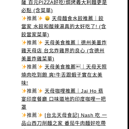
薩 百元PIZZA好吃!焗烤義大利麵更是
必點 (含菜單)
推薦
天母麵食水餃推薦｜餃
當家 水餃和酸辣湯真的太好吃了! (含
餃當家菜單)
推薦
天母美食推薦｜德州美墨炸
雞天母店 台北炸雞界的良心 (含德州
美墨炸雞菜單)
推薦
天母美食推薦｜天母天照
燒肉吃到飽 爽!牛舌跟蝦子實在太美
味!
推薦
天母咖哩推薦｜Jai Ho 翡
宴印度餐廳 口味道地的印度咖哩一把
罩
推薦
[台北天母食記] Nash 吃 一
品山西刀削麵之家 番茄牛肉麵好吃帶