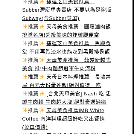
推薦
捷運芝山美食推薦｜
Subber潛艇堡專賣店 不要以為是盜版
Subway(含Subber菜單)
推薦
天母美食推薦｜圓環滷肉飯
排隊名店!超級美味的炸雞腿便當
推薦
捷運芝山美食推薦｜黑殿食
堂 不用再跑淡水也能吃到黑殿排骨飯
推薦
天母美食推薦｜囍越新越式
美食 推!牛肉麵節冠軍牛肉河粉
推薦
天母日本料理推薦｜長鴻丼
屋 百元大份量丼飯!絕對值得一吃
推薦
[台北天母美食] Nash 吃 忠
誠牛肉麵 牛肉超大塊!絕對豪邁過癮
推薦
天母美食推薦|MB White
Coffee 南洋料理超級好吃又出餐快
(菜單價錢)