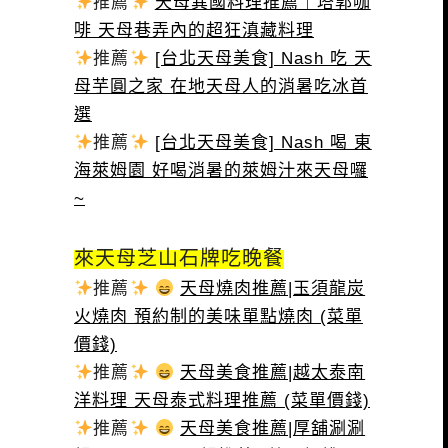
推薦
天母異國料理推薦｜塔郭咖
啡 天母巷弄內的超狂滇藏料理
推薦
[台北天母美食] Nash 吃 天
母芋圓之家 在地天母人的消暑吃冰首
選
推薦
[台北天母美食] Nash 喝 東
海萊姆園 好喝消暑的萊姆汁來天母囉
~
來天母芝山石牌吃晚餐
推薦
天母燒肉推薦|玉須龍炭
火燒肉 預約制的美味單點燒肉 (菜單
價錢)
推薦
天母美食推薦|越太泰南
洋料理 天母泰式料理推薦 (菜單價錢)
推薦
天母美食推薦|厚舖涮涮