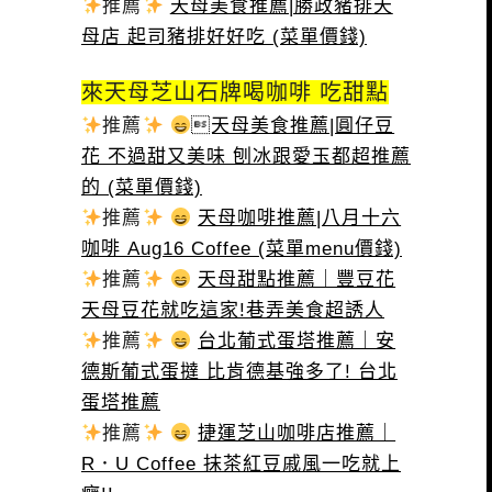
推薦
天母美食推薦|勝政豬排天
母店 起司豬排好好吃 (菜單價錢)
來天母芝山石牌喝咖啡 吃甜點
推薦
天母美食推薦|圓仔豆
花 不過甜又美味 刨冰跟愛玉都超推薦
的 (菜單價錢)
推薦
天母咖啡推薦|八月十六
咖啡 Aug16 Coffee (菜單menu價錢)
推薦
天母甜點推薦｜豐豆花
天母豆花就吃這家!巷弄美食超誘人
推薦
台北葡式蛋塔推薦｜安
德斯葡式蛋撻 比肯德基強多了! 台北
蛋塔推薦
推薦
捷運芝山咖啡店推薦｜
R．U Coffee 抹茶紅豆戚風一吃就上