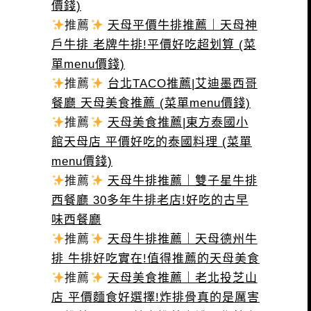
價錢)
推薦
天母平價牛排推薦｜天母神
戶牛排 老牌牛排!平價好吃超划算 (菜
單menu價錢)
推薦
台北TACO推薦|艾迪墨西哥
餐廳 天母美食推薦 (菜單menu價錢)
推薦
天母美食推薦|東方泰國小
館天母店 平價好吃的泰國料理 (菜單
menu價錢)
推薦
天母牛排推薦｜雙子星牛排
西餐廳 30多年牛排老店!好吃的古早
味西餐廳
推薦
天母牛排推薦｜天母德州牛
排 牛排好吃實在!值得推薦的天母美食
推薦
天母美食推薦｜老北投芝山
店 平價麵食好選擇!炸排骨真的是厲害