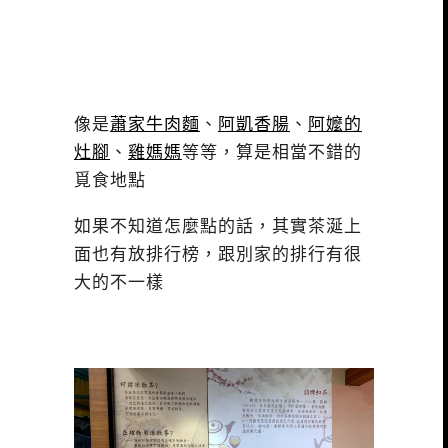
像是
蕭家牛肉麵
、
阿凱香腸
、
阿嬤的
灶腳
、
雞媽媽
等等，算是相當不錯的
覓食地點
如果不知道怎麼點的話，其實茶涎上
面也有放排行榜，跟別家的排行有很
大的不一樣