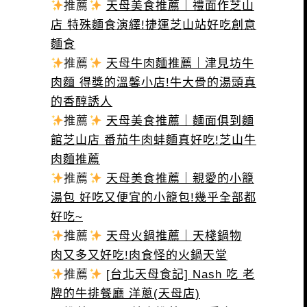
推薦
天母美食推薦｜禮面作芝山
店 特殊麵食演繹!捷運芝山站好吃創意
麵食
推薦
天母牛肉麵推薦｜津見坊牛
肉麵 得獎的溫馨小店!牛大骨的湯頭真
的香醇誘人
推薦
天母美食推薦｜麵面俱到麵
館芝山店 番茄牛肉蚌麵真好吃!芝山牛
肉麵推薦
推薦
天母美食推薦｜親愛的小籠
湯包 好吃又便宜的小籠包!幾乎全部都
好吃~
推薦
天母火鍋推薦｜天棧鍋物
肉又多又好吃!肉食怪的火鍋天堂
推薦
[台北天母食記] Nash 吃 老
牌的牛排餐廳 洋蔥(天母店)