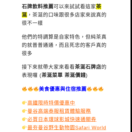
石牌飲料推薦
可以來試試看這家
茶
涎
，茶涎的口味跟很多店家來說真的
很不一樣
他們的特調算是自家特色，但純茶真
的就普普通通，而且死忠的客戶真的
很多
接下來就帶大家來看看
茶涎石牌店
的
表現囉 (
茶涎菜單 茶涎價錢
)
美食優惠與住宿推薦
高鐵限時特價優惠中
曼谷高端泰服租賃體驗服務
必買日本環球影城快速通關券
最夯曼谷野生動物園Safari World