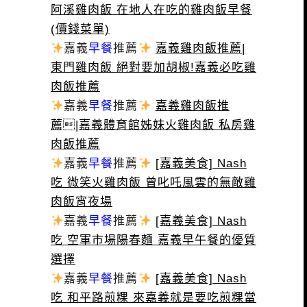
阿溪雞肉飯 在地人在吃的雞肉飯早餐
(價錢菜單)
嘉義
早餐
推薦
嘉義雞肉飯推薦|
東門雞肉飯 絕對要加胡椒!嘉義必吃雞
肉飯推薦
嘉義
早餐
推薦
嘉義雞肉飯推
薦|嘉義體育館姊妹火雞肉飯 私房雞
肉飯推薦
嘉義
早餐
推薦
[嘉義美食] Nash
吃 微笑火雞肉飯 曾叱吒風雲的無敵雞
肉飯宵夜場
嘉義
早餐
推薦
[嘉義美食] Nash
吃 空軍市場陽春麵 嘉義早午餐的優質
選擇
嘉義
早餐
推薦
[嘉義美食] Nash
吃 和平路煎粿 來嘉義就是要吃煎粿當