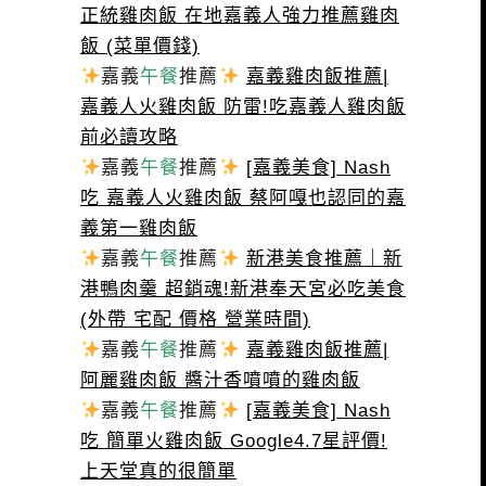
正統雞肉飯 在地嘉義人強力推薦雞肉
飯 (菜單價錢)
嘉義
午餐
推薦
嘉義雞肉飯推薦|
嘉義人火雞肉飯 防雷!吃嘉義人雞肉飯
前必讀攻略
嘉義
午餐
推薦
[嘉義美食] Nash
吃 嘉義人火雞肉飯 蔡阿嘎也認同的嘉
義第一雞肉飯
嘉義
午餐
推薦
新港美食推薦｜新
港鴨肉羹 超銷魂!新港奉天宮必吃美食
(外帶 宅配 價格 營業時間)
嘉義
午餐
推薦
嘉義雞肉飯推薦|
阿麗雞肉飯 醬汁香噴噴的雞肉飯
嘉義
午餐
推薦
[嘉義美食] Nash
吃 簡單火雞肉飯 Google4.7星評價!
上天堂真的很簡單