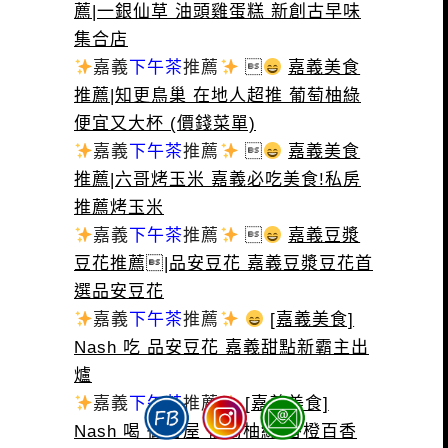
薦|一銀仙草 油頭雞蛋糕 新創古早味
集合店
嘉義
下午茶
推薦

嘉義美食
推薦|知更鳥巢 在地人超推 葡萄柚綠
便宜又大杯 (價錢菜單)
嘉義
下午茶
推薦

嘉義美食
推薦|六哥烤玉米 嘉義必吃美食!私房
推薦烤玉米
嘉義
下午茶
推薦

嘉義豆漿
豆花推薦|品安豆花 嘉義豆漿豆花首
選品安豆花
嘉義
下午茶
推薦
[嘉義美食]
Nash 吃 品安豆花 嘉義甜點新霸主出
爐
嘉義
下午茶
推薦
[嘉義美食]
Nash 喝 御香屋 葡萄柚綠 香橙百香