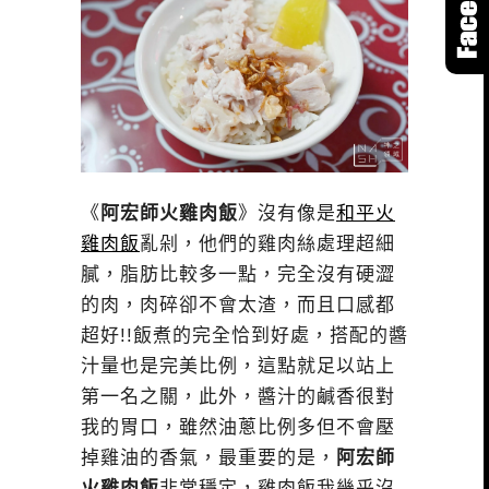
《
阿宏師火雞肉飯
》沒有像是
和平火
雞肉飯
亂剁，他們的雞肉絲處理超細
膩，脂肪比較多一點，完全沒有硬澀
的肉，肉碎卻不會太渣，而且口感都
超好!!飯煮的完全恰到好處，搭配的醬
汁量也是完美比例，這點就足以站上
第一名之關，此外，醬汁的鹹香很對
我的胃口，雖然油蔥比例多但不會壓
掉雞油的香氣，最重要的是，
阿宏師
火雞肉飯
非常穩定，雞肉飯我幾乎沒