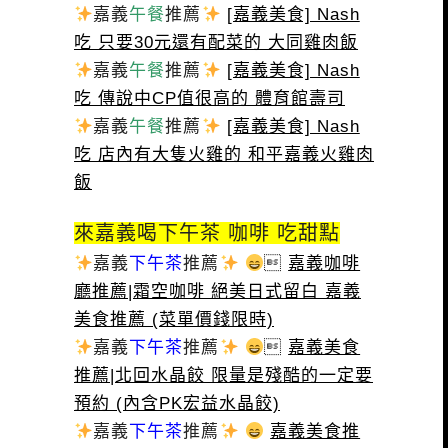
嘉義
午餐
推薦
[嘉義美食] Nash
吃 只要30元還有配菜的 大同雞肉飯
嘉義
午餐
推薦
[嘉義美食] Nash
吃 傳說中CP值很高的 體育館壽司
嘉義
午餐
推薦
[嘉義美食] Nash
吃 店內有大隻火雞的 和平嘉義火雞肉
飯
來嘉義喝下午茶 咖啡 吃甜點
嘉義
下午茶
推薦

嘉義咖啡
廳推薦|霜空咖啡 絕美日式留白 嘉義
美食推薦 (菜單價錢限時)
嘉義
下午茶
推薦

嘉義美食
推薦|北回水晶餃 限量是殘酷的一定要
預約 (內含PK宏益水晶餃)
嘉義
下午茶
推薦
嘉義美食推