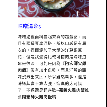
味噌湯 $15
味噌湯裡面料看起來真的超豐富，而
且有兩種豆腐混搭，所以口感是有層
次的，裡面添加了大量的洋蔥跟蔥
花，但是我覺得比較可惜的是湯味道
還是很淡，可能是因為《
阿宏師火雞
肉飯
》沒有加小魚乾，而且洋蔥的甜
味沒煮出來，所以雖然料多，但是
味道其實不算太強，這真的太可惜
了，不過還是超喜歡
~嘉義火雞肉飯
推
薦
阿宏師火雞肉飯
唷