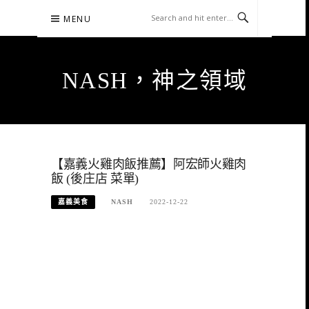
Skip
MENU
to
content
NASH，神之領域
【嘉義火雞肉飯推薦】阿宏師火雞肉
飯 (後庄店 菜單)
嘉義美食
NASH
2022-12-22