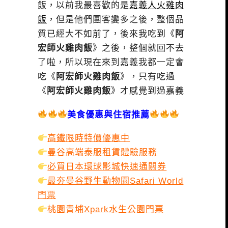
飯，以前我最喜歡的是
嘉義人火雞肉
飯
，但是他們團客變多之後，整個品
質已經大不如前了，後來我吃到《
阿
宏師火雞肉飯
》之後，整個就回不去
了啦，所以現在來到嘉義我都一定會
吃《
阿宏師火雞肉飯
》，只有吃過
《
阿宏師火雞肉飯
》才感覺到過嘉義
美食優惠與住宿推薦
高鐵限時特價優惠中
曼谷高端泰服租賃體驗服務
必買日本環球影城快速通關券
最夯曼谷野生動物園Safari World
門票
桃園青埔Xpark水生公園門票