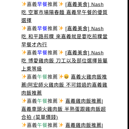
嘉義
早餐
推薦
[嘉義美食] Nash
吃 空軍市場陽春麵 嘉義早午餐的優質
選擇
嘉義
早餐
推薦
[嘉義美食] Nash
吃 和平路煎粿 來嘉義就是要吃煎粿當
早餐才內行
嘉義
早餐
推薦
[嘉義美食] Nash
吃 博愛雞肉飯 刀工以及部位選擇皆屬
上乘等級
嘉義
午餐
推薦
嘉義火雞肉飯推
薦|阿宏師火雞肉飯 不可錯過的嘉義雞
肉飯推薦
嘉義
午餐
推薦
嘉義雞肉飯推薦|
嘉義車頭火雞肉飯 半熟蛋跟雞肉飯超
合拍 (菜單價錢)
嘉義
午餐
推薦
嘉義雞肉飯推薦|