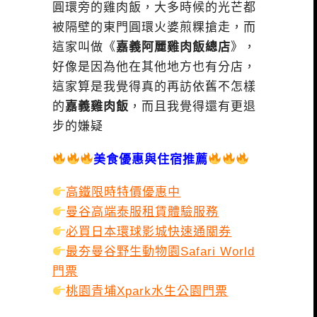
圓環旁的雞肉飯，大多時候的光芒都
被隔壁的東門圓環火婆煎粿搶走，而
這家叫做《
嘉義阿麗雞肉飯總店
》，
好像是因為他在其他地方也有分店，
這家算是我覺得真的再訪依舊不怎樣
的
嘉義雞肉飯
，而且我覺得還有更退
步的嫌疑
美食優惠與住宿推薦
高鐵限時特價優惠中
曼谷高端泰服租賃體驗服務
必買日本環球影城快速通關券
最夯曼谷野生動物園Safari World
門票
桃園青埔Xpark水生公園門票