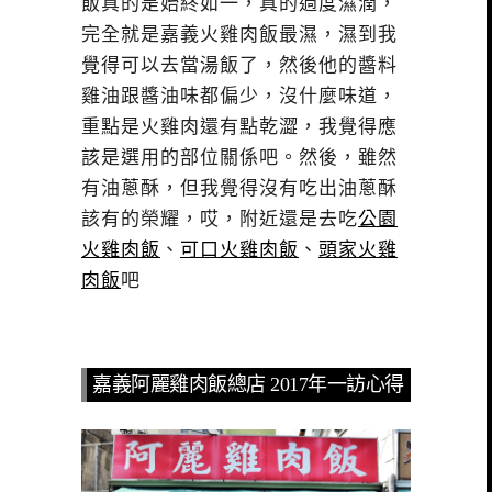
飯真的是始終如一，真的過度濕潤，
完全就是嘉義火雞肉飯最濕，濕到我
覺得可以去當湯飯了，然後他的醬料
雞油跟醬油味都偏少，沒什麼味道，
重點是火雞肉還有點乾澀，我覺得應
該是選用的部位關係吧。然後，雖然
有油蔥酥，但我覺得沒有吃出油蔥酥
該有的榮耀，哎，附近還是去吃
公園
火雞肉飯
、
可口火雞肉飯
、
頭家火雞
肉飯
吧
嘉義阿麗雞肉飯總店 2017年一訪心得