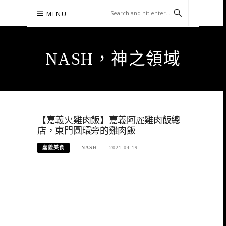
Skip
MENU
to
content
NASH，神之領域
【嘉義火雞肉飯】嘉義阿麗雞肉飯總
店，東門圓環旁的雞肉飯
嘉義美食
NASH
2021-04-19