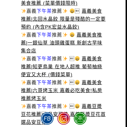
美食推薦 (菜單價錢限時)
嘉義
下午茶
推薦

嘉義美食
推薦|北回水晶餃 限量是殘酷的一定要
預約 (內含PK宏益水晶餃)
嘉義
下午茶
推薦
嘉義美食推
薦|一銀仙草 油頭雞蛋糕 新創古早味
集合店
嘉義
下午茶
推薦

嘉義美食
推薦|知更鳥巢 在地人超推 葡萄柚綠
便宜又大杯 (價錢菜單)
嘉義
下午茶
推薦

嘉義美食
推薦|六哥烤玉米 嘉義必吃美食!私房
推薦烤玉米
嘉義
下午茶
推薦

嘉義豆漿
豆花推薦|品安豆花 嘉義豆漿豆花首
選品安豆花