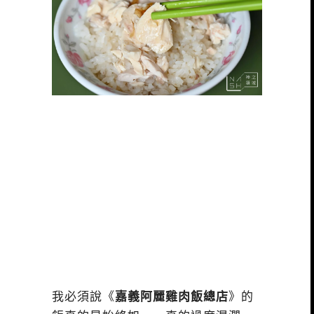
我必須說《
嘉義阿麗雞肉飯總店
》的