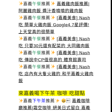
嘉義
午餐
推薦
嘉義雞肉飯推薦|
阿麗雞肉飯 醬汁香噴噴的雞肉飯
嘉義
午餐
推薦
[嘉義美食] Nash
吃 簡單火雞肉飯 Google4.7星評價!
上天堂真的很簡單
嘉義
午餐
推薦
[嘉義美食] Nash
吃 只要30元還有配菜的 大同雞肉飯
嘉義
午餐
推薦
[嘉義美食] Nash
吃 傳說中CP值很高的 體育館壽司
嘉義
午餐
推薦
[嘉義美食] Nash
吃 店內有大隻火雞的 和平嘉義火雞肉
飯
來嘉義喝下午茶 咖啡 吃甜點
嘉義
下午茶
推薦

嘉義咖啡
廳推薦|霜空咖啡 絕美日式留白 嘉義