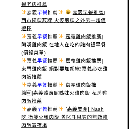
餐老店推薦
嘉義
早餐
推薦
嘉義早餐推薦|
西市碗粿煎粿 火婆煎粿之外另一超值
選擇
嘉義
早餐
推薦
嘉義雞肉飯推薦|
阿溪雞肉飯 在地人在吃的雞肉飯早餐
(價錢菜單)
嘉義
早餐
推薦
嘉義雞肉飯推薦|
東門雞肉飯 絕對要加胡椒!嘉義必吃雞
肉飯推薦
嘉義
早餐
推薦
嘉義雞肉飯推
薦|嘉義體育館姊妹火雞肉飯 私房雞
肉飯推薦
嘉義
早餐
推薦
[嘉義美食] Nash
吃 微笑火雞肉飯 曾叱吒風雲的無敵雞
肉飯宵夜場