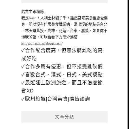
給業主跟粉絲,
我是Nash，人稱士林劉子千，雖然常吃美食但更愛健
身，所以沒有什麼美食職業病，常出沒的地點是台北
士林天母北投、高雄、花蓮、台東、嘉義，如果你不
懂我的話，可以看看下方簡介連結
https://nash.tw/aboutnash/
✓合作配合度高，但無法將難吃的寫
成好吃
✓合作多篇有優惠，但不接受亂砍價
✓喜歡台式、港式、日式、美式餐點
✓最近迷上歐洲旅遊，而且不怎麼節
省XD
✓歐州旅遊|台灣美食|廣告諮詢
文章分類