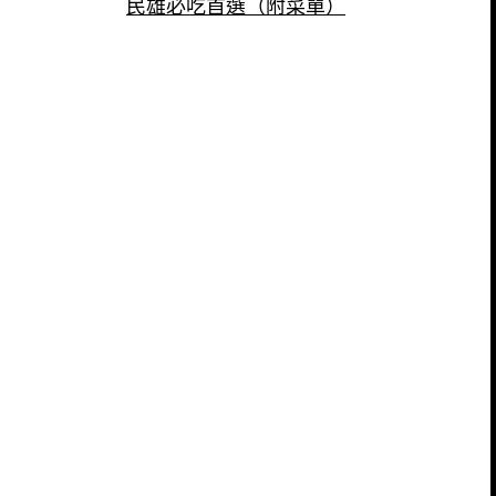
民雄必吃首選（附菜單）