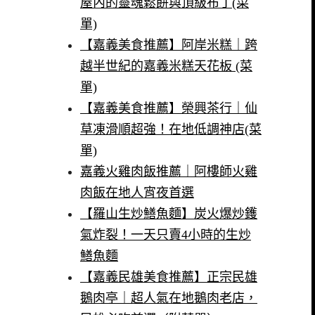
屋內的靈魂鬆餅與頂級布丁(菜
單)
【嘉義美食推薦】阿岸米糕｜跨
越半世紀的嘉義米糕天花板 (菜
單)
【嘉義美食推薦】榮興茶行｜仙
草凍滑順超強！在地低調神店(菜
單)
嘉義火雞肉飯推薦｜阿樓師火雞
肉飯在地人宵夜首選
【羅山生炒鱔魚麵】炭火爆炒鑊
氣炸裂！一天只賣4小時的生炒
鱔魚麵
【嘉義民雄美食推薦】正宗民雄
鵝肉亭｜超人氣在地鵝肉老店，