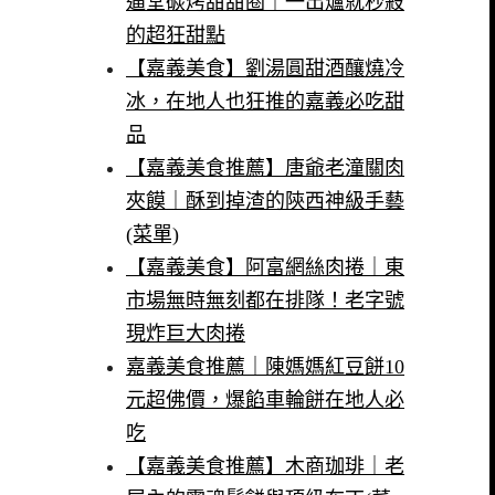
逼堂碳烤甜甜圈｜一出爐就秒殺
的超狂甜點
【嘉義美食】劉湯圓甜酒釀燒冷
冰，在地人也狂推的嘉義必吃甜
品
【嘉義美食推薦】唐爺老潼關肉
夾饃｜酥到掉渣的陝西神級手藝
(菜單)
【嘉義美食】阿富網絲肉捲｜東
市場無時無刻都在排隊！老字號
現炸巨大肉捲
嘉義美食推薦｜陳媽媽紅豆餅10
元超佛價，爆餡車輪餅在地人必
吃
【嘉義美食推薦】木商珈琲｜老