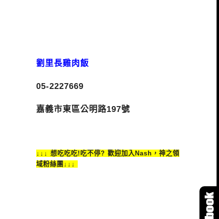
劉里長雞肉飯
05-2227669
嘉義市東區公明路197號
↓↓↓ 想吃吃吃!吃不停? 歡迎加入Nash，神之領
域粉絲團↓↓↓