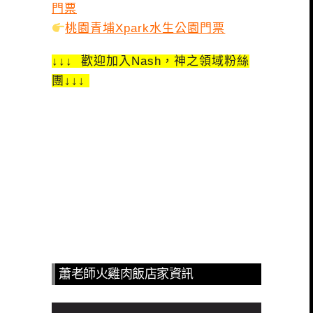
門票
桃園青埔Xpark水生公園門票
↓↓↓ 歡迎加入Nash，神之領域粉絲
團↓↓↓
蕭老師火雞肉飯店家資訊