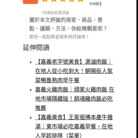
vote)
1位網友投票評論
關於本文評論的商家、商品、景
點、議題、方法，你給幾顆星呢？
歡迎一起點擊星號參與評論唷！
延伸閱讀
【嘉義老字號美食】源滷肉飯｜
在地人從小吃到大！朝陽街人氣
菜鴨魯熟肉早午餐
嘉義火雞肉飯｜頭家火雞肉飯 在
地市場隱藏版！銷魂雞肉飯必吃
推薦
【嘉義美食】王家祖傳本產牛雜
湯｜東市場必吃嘉義早餐，在地
人早起排隊（菜單）