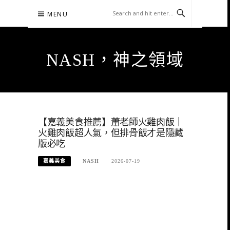
Skip
MENU
to
content
NASH，神之領域
【嘉義美食推薦】蕭老師火雞肉飯｜
火雞肉飯超人氣，但排骨飯才是隱藏
版必吃
嘉義美食
NASH
2026-07-19