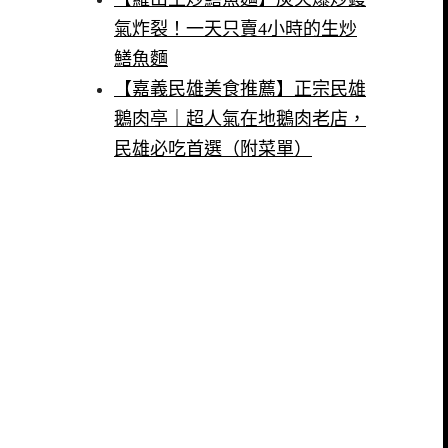
氣炸裂！一天只賣4小時的生炒
鱔魚麵
【嘉義民雄美食推薦】正宗民雄
鵝肉亭｜超人氣在地鵝肉老店，
民雄必吃首選（附菜單）