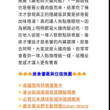
推薦《蕭老師火雞肉飯》。一開始我
也是衝著火雞肉飯而來，結果吃了幾
次才發現真正的隱藏版其實是排骨飯
加味噌湯！真的讓人有點傻眼吧～因
為網路上明明都寫火雞肉飯必吃，但
在地人卻是一堆人默默點排骨飯，後
來才懂這才是老饕的內幕選擇。就像
去阿明，大家說是火雞肉飯，但常常
會看到一堆人點咖哩飯一樣，這種反
差感才讓人更有驚喜
美食優惠與住宿推薦
高鐵限時特價優惠中
曼谷高端泰服租賃體驗服務
必買日本環球影城快速通關券
最夯曼谷野生動物園Safari World