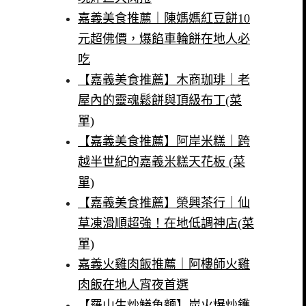
嘉義美食推薦｜陳媽媽紅豆餅10
元超佛價，爆餡車輪餅在地人必
吃
【嘉義美食推薦】木商珈琲｜老
屋內的靈魂鬆餅與頂級布丁(菜
單)
【嘉義美食推薦】阿岸米糕｜跨
越半世紀的嘉義米糕天花板 (菜
單)
【嘉義美食推薦】榮興茶行｜仙
草凍滑順超強！在地低調神店(菜
單)
嘉義火雞肉飯推薦｜阿樓師火雞
肉飯在地人宵夜首選
【羅山生炒鱔魚麵】炭火爆炒鑊