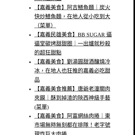
【嘉義美食】阿吉鱔魚麵｜炭火
快炒鱔魚麵，在地人從小吃到大
（菜單）
【嘉義民雄美食】BB SUGAR 逼
逼堂碳烤甜甜圈｜一出爐就秒殺
的超狂甜點
【嘉義美食】劉湯圓甜酒釀燒冷
冰，在地人也狂推的嘉義必吃甜
品
【嘉義美食推薦】唐爺老潼關肉
夾饃｜酥到掉渣的陝西神級手藝
(菜單)
【嘉義美食】阿富網絲肉捲｜東
市場無時無刻都在排隊！老字號
現炸巨大肉捲