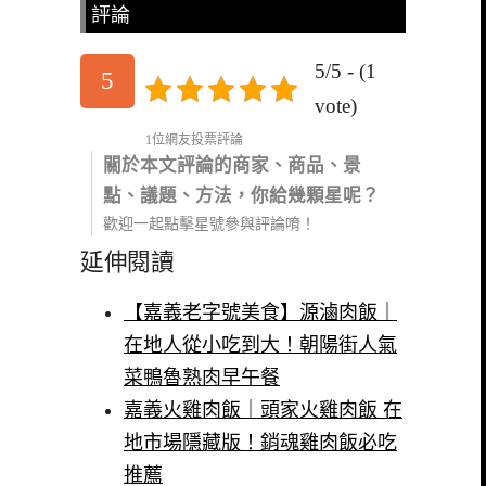
評論
5/5 - (1
5
vote)
1位網友投票評論
關於本文評論的商家、商品、景
點、議題、方法，你給幾顆星呢？
歡迎一起點擊星號參與評論唷！
延伸閱讀
【嘉義老字號美食】源滷肉飯｜
在地人從小吃到大！朝陽街人氣
菜鴨魯熟肉早午餐
嘉義火雞肉飯｜頭家火雞肉飯 在
地市場隱藏版！銷魂雞肉飯必吃
推薦