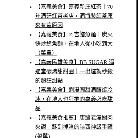
【嘉義美食】嘉義新庄紅茶｜70
年酒矸紅茶老店，酒瓶裝紅茶原
來有這原因
【嘉義美食】阿吉鱔魚麵｜炭火
快炒鱔魚麵，在地人從小吃到大
（菜單）
【嘉義民雄美食】BB SUGAR 逼
逼堂碳烤甜甜圈｜一出爐就秒殺
的超狂甜點
【嘉義美食】劉湯圓甜酒釀燒冷
冰，在地人也狂推的嘉義必吃甜
品
【嘉義美食推薦】唐爺老潼關肉
夾饃｜酥到掉渣的陝西神級手藝
(菜單)