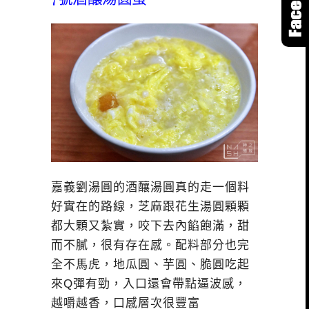
嘉義劉湯圓的酒釀湯圓真的走一個料
好實在的路線，芝麻跟花生湯圓顆顆
都大顆又紮實，咬下去內餡飽滿，甜
而不膩，很有存在感。配料部分也完
全不馬虎，地瓜圓、芋圓、脆圓吃起
來Q彈有勁，入口還會帶點逼波感，
越嚼越香，口感層次很豐富