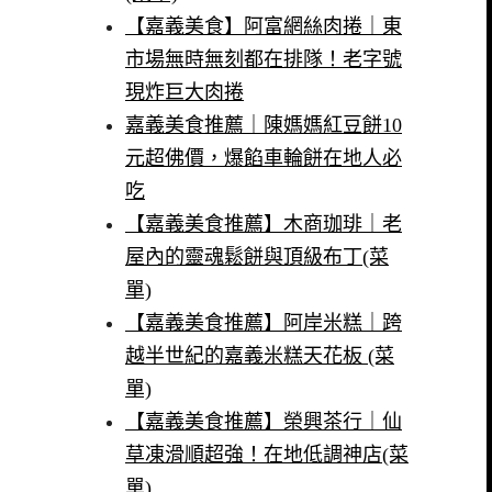
【嘉義美食】阿富網絲肉捲｜東
市場無時無刻都在排隊！老字號
現炸巨大肉捲
嘉義美食推薦｜陳媽媽紅豆餅10
元超佛價，爆餡車輪餅在地人必
吃
【嘉義美食推薦】木商珈琲｜老
屋內的靈魂鬆餅與頂級布丁(菜
單)
【嘉義美食推薦】阿岸米糕｜跨
越半世紀的嘉義米糕天花板 (菜
單)
【嘉義美食推薦】榮興茶行｜仙
草凍滑順超強！在地低調神店(菜
單)