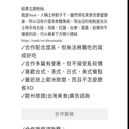
給業主跟粉絲,
我是Nash，人稱士林劉子千，雖然常吃美食但更愛健
身，所以沒有什麼美食職業病，常出沒的地點是台北
士林天母北投、高雄、花蓮、台東、嘉義，如果你不
懂我的話，可以看看下方簡介連結
https://nash.tw/aboutnash/
✓合作配合度高，但無法將難吃的寫
成好吃
✓合作多篇有優惠，但不接受亂砍價
✓喜歡台式、港式、日式、美式餐點
✓最近迷上歐洲旅遊，而且不怎麼節
省XD
✓歐州旅遊|台灣美食|廣告諮詢
合作邀稿