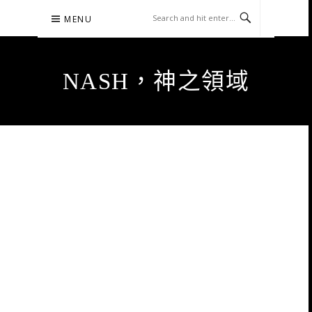
Skip
MENU
to
content
NASH，神之領域