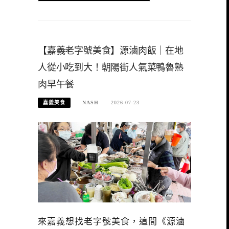
【嘉義老字號美食】源滷肉飯｜在地
人從小吃到大！朝陽街人氣菜鴨魯熟
肉早午餐
嘉義美食
NASH
2026-07-23
來嘉義想找老字號美食，這間《源滷