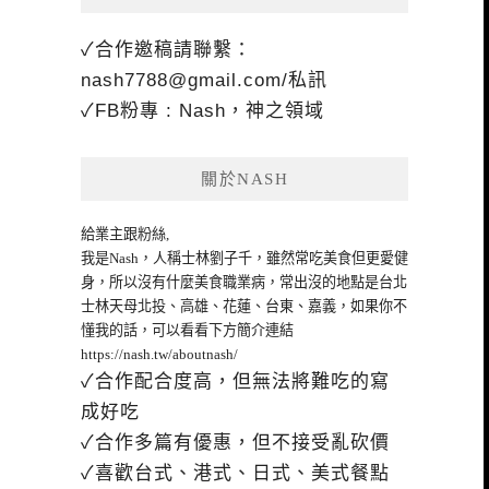
✓合作邀稿請聯繫：
nash7788@gmail.com
/私訊
✓FB粉專 : Nash，神之領域
關於NASH
給業主跟粉絲,
我是Nash，人稱士林劉子千，雖然常吃美食但更愛健
身，所以沒有什麼美食職業病，常出沒的地點是台北
士林天母北投、高雄、花蓮、台東、嘉義，如果你不
懂我的話，可以看看下方簡介連結
https://nash.tw/aboutnash/
✓合作配合度高，但無法將難吃的寫
成好吃
✓合作多篇有優惠，但不接受亂砍價
✓喜歡台式、港式、日式、美式餐點