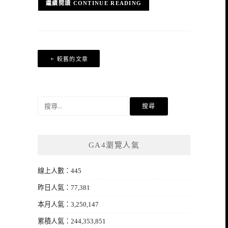
CONTINUE READING
文
較舊的文章
章
導
覽
搜
尋
關
鍵
GA4瀏覽人氣
字:
線上人數：445
昨日人氣：77,381
本月人氣：3,250,147
累積人氣：244,353,851