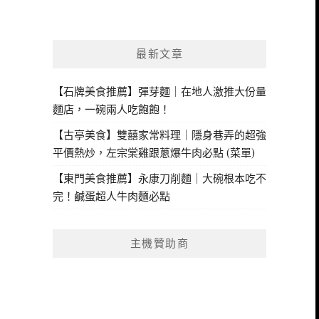
最新文章
【石牌美食推薦】彈芽麵｜在地人激推大份量
麵店，一碗兩人吃飽飽！
【古亭美食】雙囍家常料理｜隱身巷弄的超強
平價熱炒，左宗棠雞跟蔥爆牛肉必點 (菜單)
【東門美食推薦】永康刀削麵｜大碗根本吃不
完！鹹蛋超人牛肉麵必點
主機贊助商