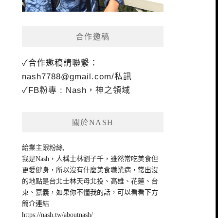
合作邀稿
✓合作邀稿請聯繫：
nash7788@gmail.com
/私訊
✓FB粉專 : Nash，神之領域
關於NASH
給業主跟粉絲,
我是Nash，人稱士林劉子千，雖然常吃美食但
更愛健身，所以沒有什麼美食職業病，常出沒
的地點是台北士林天母北投、高雄、花蓮、台
東、嘉義，如果你不懂我的話，可以看看下方
簡介連結
https://nash.tw/aboutnash/