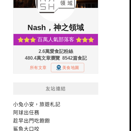
友站連結
小兔小安，旅遊札記
阿球出任務
趁早出門吃飽飽
鯊魚大口咬