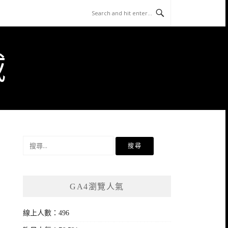
域
搜
尋
關
鍵
GA4瀏覽人氣
字:
線上人數：496