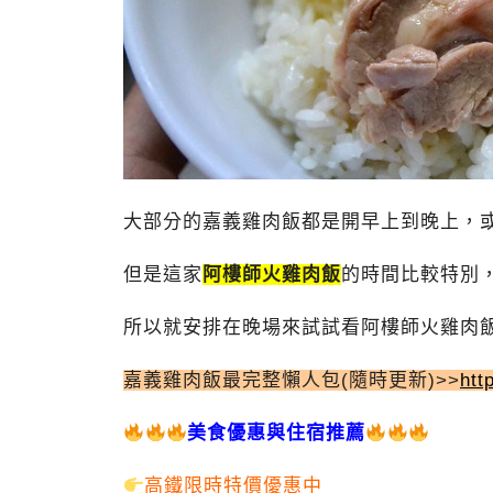
大部分的嘉義雞肉飯都是開早上到晚上，
但是這家
阿樓師火雞肉飯
的時間比較特別，
所以就安排在晚場來試試看阿樓師火雞肉
嘉義雞肉飯最完整懶人包(隨時更新)>>
htt
美食優惠與住宿推薦
高鐵限時特價優惠中