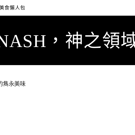
美食懶人包
NASH，神之領
的雋永美味