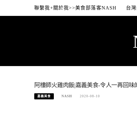
Skip
聯繫我+關於我>>美食部落客NASH
台灣
to
content
阿樓師火雞肉飯|嘉義美食-令人一再回味
NASH
2020-08-10
嘉義美食