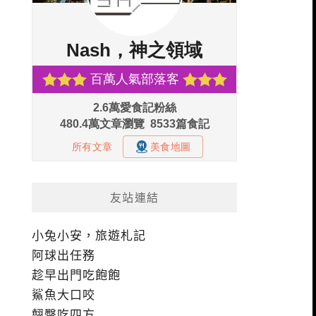
友站連結
小兔小安，旅遊札記
阿球出任務
趁早出門吃飽飽
鯊魚大口咬
翹臀吃四方