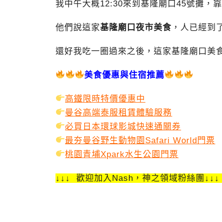
我中午大概12:30來到基隆廟口45號攤
他們說這家
基隆廟口夜市美食
，人已經到了
還好我吃一圈過來之後，這家基隆廟口美食
美食優惠與住宿推薦
高鐵限時特價優惠中
曼谷高端泰服租賃體驗服務
必買日本環球影城快速通關券
最夯曼谷野生動物園Safari World門票
桃園青埔Xpark水生公園門票
↓↓↓ 歡迎加入Nash，神之領域粉絲團↓↓