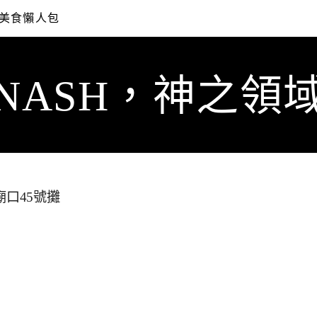
美食懶人包
NASH，神之領
廟口45號攤