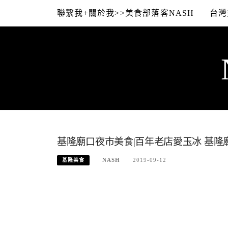
Skip
聯繫我+關於我>>美食部落客NASH
台灣
to
content
基隆廟口夜市美食|百年老店愛玉冰 基隆
NASH
2019-09-12
基隆美食