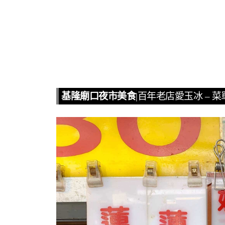
基隆廟口夜市美食
|百年老店愛玉冰 – 菜