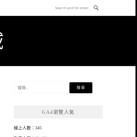
域
搜
尋
關
鍵
GA4瀏覽人氣
字:
線上人數：345