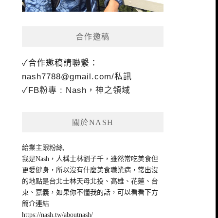
合作邀稿
✓合作邀稿請聯繫：
nash7788@gmail.com
/私訊
✓FB粉專 : Nash，神之領域
關於NASH
給業主跟粉絲,
我是Nash，人稱士林劉子千，雖然常吃美食但
更愛健身，所以沒有什麼美食職業病，常出沒
的地點是台北士林天母北投、高雄、花蓮、台
東、嘉義，如果你不懂我的話，可以看看下方
簡介連結
https://nash.tw/aboutnash/