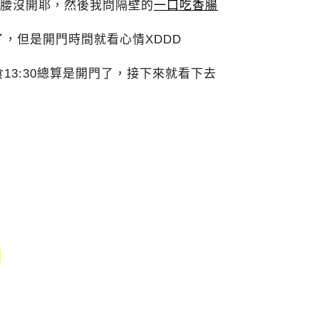
，靠腰沒開耶，然後我問隔壁的
一口吃香腸
，但是開門時間就看心情XDDD
13:30總算是開門了，接下來就看下去
↓