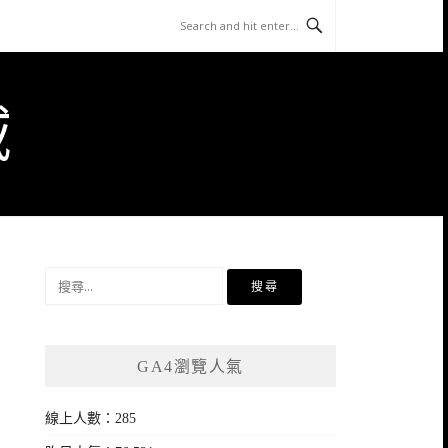
域
搜
尋
關
鍵
GA4瀏覽人氣
字:
線上人數：285