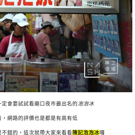
一定會要試試看廟口夜市最出名的
泡泡冰
者，網路的評價也是都是有高有低
是不錯的，這次就帶大家來看看
陳記泡泡冰
囉