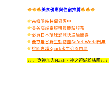
美食優惠與住宿推薦
高鐵限時特價優惠中
曼谷高端泰服租賃體驗服務
必買日本環球影城快速通關券
最夯曼谷野生動物園Safari World門票
桃園青埔Xpark水生公園門票
↓↓↓ 歡迎加入Nash，神之領域粉絲團↓↓