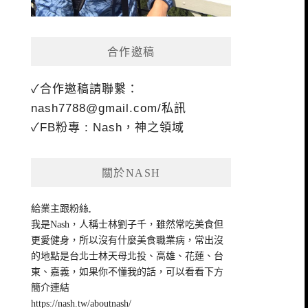
合作邀稿
✓合作邀稿請聯繫：
nash7788@gmail.com
/私訊
✓FB粉專 : Nash，神之領域
關於NASH
給業主跟粉絲,
我是Nash，人稱士林劉子千，雖然常吃美食但
更愛健身，所以沒有什麼美食職業病，常出沒
的地點是台北士林天母北投、高雄、花蓮、台
東、嘉義，如果你不懂我的話，可以看看下方
簡介連結
https://nash.tw/aboutnash/