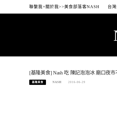
Skip
聯繫我+關於我>>美食部落客NASH
台灣
to
content
[基隆美食] Nash 吃 陳記泡泡冰 廟口
NASH
2016-06-29
基隆美食