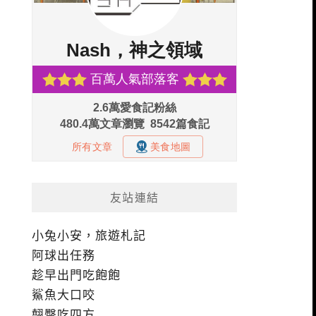
友站連結
小兔小安，旅遊札記
阿球出任務
趁早出門吃飽飽
鯊魚大口咬
翹臀吃四方