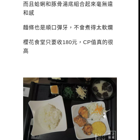
而且蛤蜊和豚骨湯底組合起來毫無違
和感
麵條也是順口彈牙，不會煮得太軟爛
櫻花食堂只要收180元，CP值真的很
高