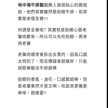
地中海牛排館
服務人員很貼心的跟我
說，他們其實雖然是肋眼牛排，但其
實是來個全餐!!!
何謂是全餐呢? 其實就是肋眼心跟老
饕肉都有，所以可以先吃肋眼，再享
用老饕
老饕肉通常會拆出去賣的，因為口感
太特別了，而且價錢會超級好，只能
說歐華飯店牛排超佛
肋眼的香氣、油花、口感都超棒，但
是老饕果然才是王啊，吃起來更嫩更
美味，超級愛!!