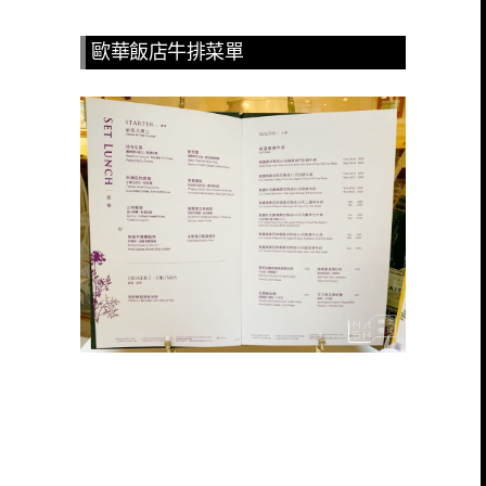
歐華飯店牛排菜單