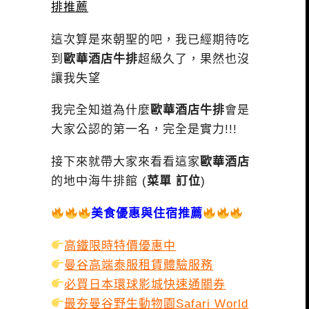
排推薦
這次算是來朝聖的吧，我已經期待吃
到
歐華酒店牛排
超級久了，果然也沒
讓我失望
我完全知道為什麼
歐華酒店牛排
會是
大家公認的第一名，完全是實力!!!
接下來就帶大家來看看這家
歐華酒店
的地中海牛排館 (
菜單 訂位
)
美食優惠與住宿推薦
高鐵限時特價優惠中
曼谷高端泰服租賃體驗服務
必買日本環球影城快速通關券
最夯曼谷野生動物園Safari World