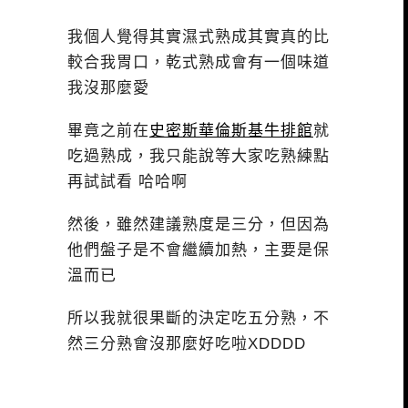
我個人覺得其實濕式熟成其實真的比
較合我胃口，乾式熟成會有一個味道
我沒那麼愛
畢竟之前在
史密斯華倫斯基牛排館
就
吃過熟成，我只能說等大家吃熟練點
再試試看 哈哈啊
然後，雖然建議熟度是三分，但因為
他們盤子是不會繼續加熱，主要是保
溫而已
所以我就很果斷的決定吃五分熟，不
然三分熟會沒那麼好吃啦XDDDD