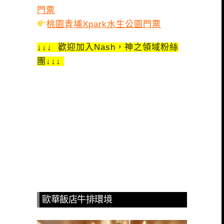
門票
桃園青埔Xpark水生公園門票
↓↓↓ 歡迎加入Nash，神之領域粉絲
團↓↓↓
歐華飯店牛排環境