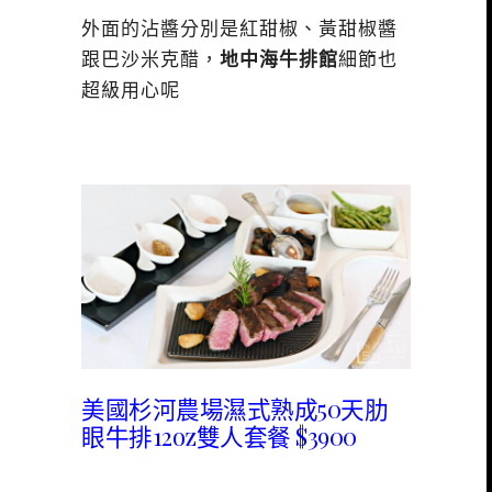
外面的沾醬分別是紅甜椒、黃甜椒醬
跟巴沙米克醋，
地中海牛排館
細節也
超級用心呢
美國杉河農場濕式熟成50天肋
眼牛排12oz雙人套餐 $3900