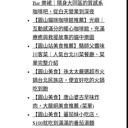
Bar 樂裙｜隱身大同區的質感系
咖啡吧，從白天營業到深夜
【圓山貓咪咖啡館推薦】光嶼｜
互動感滿分的暖心咖啡館，充滿
療癒與救援故事的貓中樂園
【圓山站美食推薦】駱師父醬味
川客菜｜人氣台北川菜餐廳、菜
單完整介紹
【圓山美食】孫太太嚴選超市火
鍋台北民族店，便宜好吃的火鍋
吃到飽
【圓山美食】唐山婆古早味炸
肉，大龍峒美食推薦 (菜單)
【圓山美食】蕃茄妹小吃店，
$100就吃到滿滿的番茄湯麵