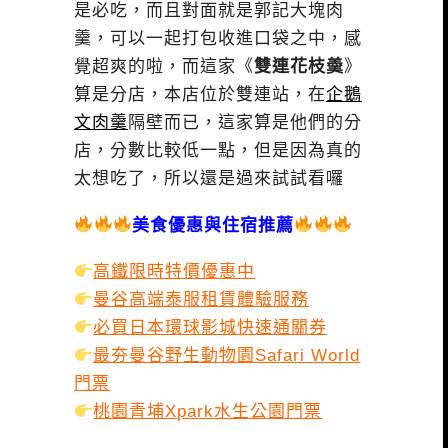
是必吃，而且對面就是郭記大塊肉
羹，可以一起打包收進口袋之中，感
覺超爽的啦，而這家《
雙連花枝羮
》
算是分店，本店位於雙連站，在
企鵝
文肉羹
隔壁而已，這家算是他們的分
店，分數比較低一點，但是因為真的
太想吃了，所以還是過來試試看囉
美食優惠與住宿推薦
高鐵限時特價優惠中
曼谷高端泰服租賃體驗服務
必買日本環球影城快速通關券
最夯曼谷野生動物園Safari World
門票
桃園青埔Xpark水生公園門票