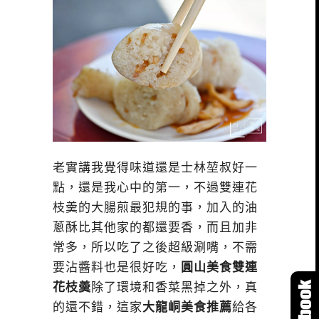
老實講我覺得味道還是士林堃叔好一
點，還是我心中的第一，不過雙連花
枝羮的大腸煎最犯規的事，加入的油
蔥酥比其他家的都還要香，而且加非
常多，所以吃了之後超級涮嘴，不需
要沾醬料也是很好吃，
圓山美食雙連
花枝羮
除了環境和香菜黑掉之外，真
的還不錯，這家
大龍峒美食推薦
給各