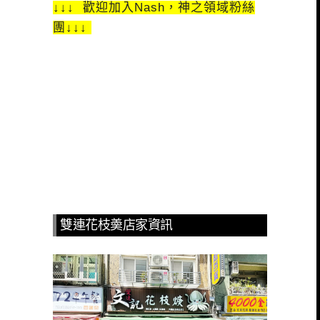
↓↓↓ 歡迎加入Nash，神之領域粉絲
團↓↓↓
雙連花枝羮店家資訊