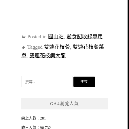
Posted in
圓山站
,
愛食記收錄專用
Tagged
雙連花枝羮
,
雙連花枝羮菜
單
,
雙連花枝羮大龍
搜
尋
關
鍵
GA4瀏覽人氣
字:
線上人數：281
昨日人氣：90,732