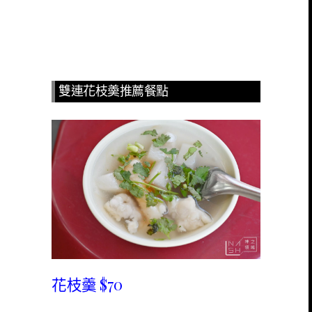
雙連花枝羮推薦餐點
花枝羹 $70