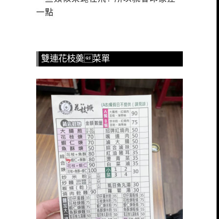
一點
雙連花枝羮菜單