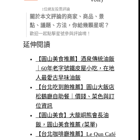
1位網友投票評論
關於本文評論的商家、商品、景
點、議題、方法，你給幾顆星呢？
歡迎一起點擊星號參與評論唷！
延伸閱讀
【圓山美食推薦】酒泉傳統油飯
｜60年老字號鐵皮屋小吃，在地
人最愛古早味油飯
【台北吃到飽推薦】圓山大飯店
松鶴廳自助餐｜價錢、菜色與訂
位資訊
【圓山美食】大龍峒熊會長油
飯，圓山美食推薦 (菜單)
【台北咖啡廳推薦】Le Qun Café