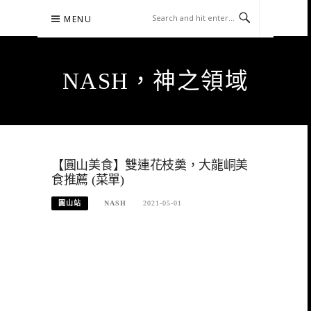
Skip
MENU
to
content
NASH，神之領域
【圓山美食】雙連花枝羮，大龍峒美
食推薦 (菜單)
圓山站
NASH
2021-05-01