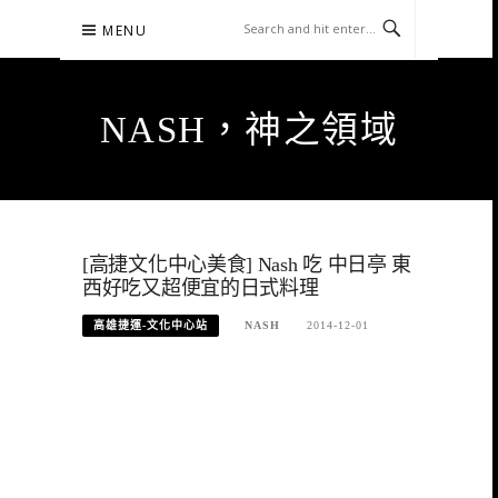
Skip
MENU
to
content
NASH，神之領域
[高捷文化中心美食] Nash 吃 中日亭 東
西好吃又超便宜的日式料理
高雄捷運-文化中心站
NASH
2014-12-01