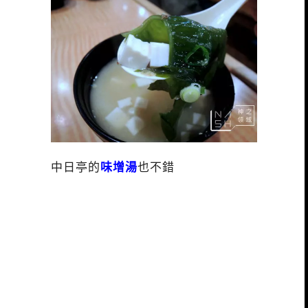
中日亭的
味增湯
也不錯