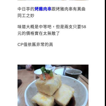
中日亭的
烤雞肉串
跟烤豬肉串有異曲
同工之妙
味道大概是中等吧，但是兩支只要58
元的價格實在太無敵了
CP值依舊非常的高