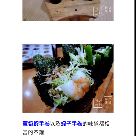
蘆筍蝦手卷
以及
蝦子手卷
的味道
都相
當的不錯