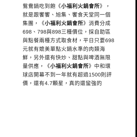
鴛鴦鍋吃到飽《
小福利火鍋會所
》，
就是跟饗饗、旭集、饗食天堂同一個
集團，《
小福利火鍋會所
》消費分成
698、798與898三種價位，採自助區
與點餐兩種方式取食材，平日只要698
元就有媲美單點火鍋水準的肉類海
鮮，另外還有快炒、甜點與啤酒無限
量供應，《
小福利火鍋會所
》中和環
球店開幕不到一年就有超過1500則評
價，還有4.7顆星，真的還蠻強的