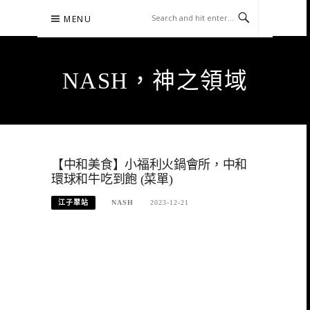
Skip
MENU
to
content
NASH，神之領域
【中和美食】小福利火鍋會所，中和
環球和牛吃到飽 (菜單)
江子翠站
NASH
2023-12-21