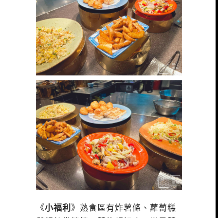
《
小福利
》熟食區有炸薯條、蘿蔔糕