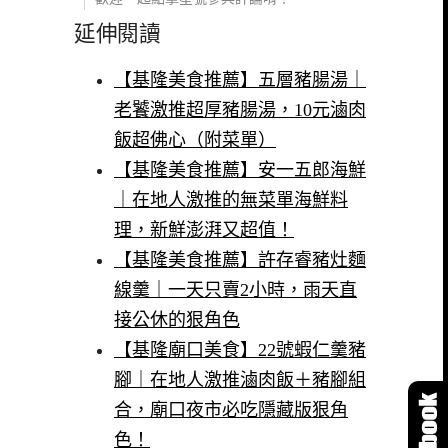
延伸閱讀
【基隆美食推薦】五層豬腸湯｜
老饕激推超厚豬腸湯，10元滷肉
飯超佛心（附菜單）
【基隆美食推薦】安一五郎海鮮
｜在地人激推的無菜單海鮮料
理，新鮮澎湃又超值！
【基隆美食推薦】許存睿豬灶麵
線羹｜一天只賣2小時，雨天直
接公休的狠角色
【基隆廟口美食】22號蝦仁羹豬
腳｜在地人激推滷肉飯＋豬腳組
合，廟口夜市必吃隱藏版狠角
色！