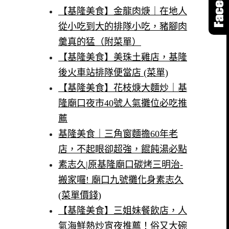
【基隆美食】金龍肉焿｜在地人
從小吃到大的排隊小吃，豬腳肉
羹真的猛（附菜單）
【基隆美食】美珠土雞店，基隆
後火車站排隊便當店 (菜單)
【基隆美食】花枝焿大麵炒｜基
隆廟口夜市40號人氣攤位必吃推
薦
基隆美食｜三角窗麵擔60年老
店，不起眼卻超強，餛飩湯必點
素志久|原基隆廟口碳烤三明治-
搬家囉! 廟口九號攤化身素志久
(菜單價錢)
【基隆美食】三姐妹餐飲店，人
氣海鮮熱炒宵夜推薦！俗又大碗