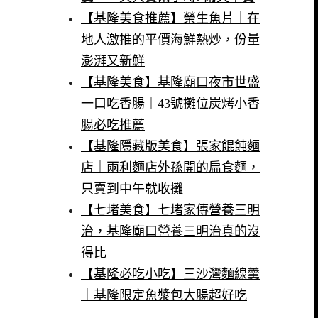
【基隆美食推薦】榮生魚片｜在
地人激推的平價海鮮熱炒，份量
澎湃又新鮮
【基隆美食】基隆廟口夜市世盛
一口吃香腸｜43號攤位炭烤小香
腸必吃推薦
【基隆隱藏版美食】張家餛飩麵
店｜兩利麵店外孫開的扁食麵，
只賣到中午就收攤
【七堵美食】七堵家傳營養三明
治，基隆廟口營養三明治真的沒
得比
【基隆必吃小吃】三沙灣麵線羹
｜基隆限定魚漿包大腸超好吃