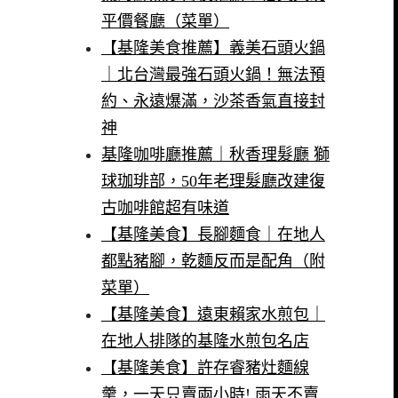
平價餐廳（菜單）
【基隆美食推薦】義美石頭火鍋
｜北台灣最強石頭火鍋！無法預
約、永遠爆滿，沙茶香氣直接封
神
基隆咖啡廳推薦｜秋香理髮廳 獅
球珈琲部，50年老理髮廳改建復
古咖啡館超有味道
【基隆美食】長腳麵食｜在地人
都點豬腳，乾麵反而是配角（附
菜單）
【基隆美食】遠東賴家水煎包｜
在地人排隊的基隆水煎包名店
【基隆美食】許存睿豬灶麵線
羹，一天只賣兩小時! 雨天不賣