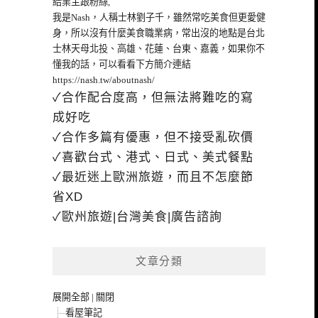
給業主跟粉絲,
我是Nash，人稱士林劉子千，雖然常吃美食但更愛健
身，所以沒有什麼美食職業病，常出沒的地點是台北
士林天母北投、高雄、花蓮、台東、嘉義，如果你不
懂我的話，可以看看下方簡介連結
https://nash.tw/aboutnash/
✓合作配合度高，但無法將難吃的寫
成好吃
✓合作多篇有優惠，但不接受亂砍價
✓喜歡台式、港式、日式、美式餐點
✓最近迷上歐洲旅遊，而且不怎麼節
省XD
✓歐州旅遊|台灣美食|廣告諮詢
文章分類
展開全部
|
關閉
看屋筆記