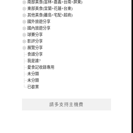
南部美食(雲林+嘉義+台南+屏東)
東部美食(宜蘭+花蓮+台東)
其他美食(離島+宅配+超商)
國外旅遊分享
國內旅遊分享
球賽分享
影評分享
展覽分享
食譜分享
我是誰?
愛食記收錄專用
未分類
未分類
已歇業
請多支持主機費