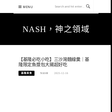
Skip
MENU
to
content
NASH，神之領域
【基隆必吃小吃】三沙灣麵線羹｜基
隆限定魚漿包大腸超好吃
基隆美食
NASH
2025-12-16