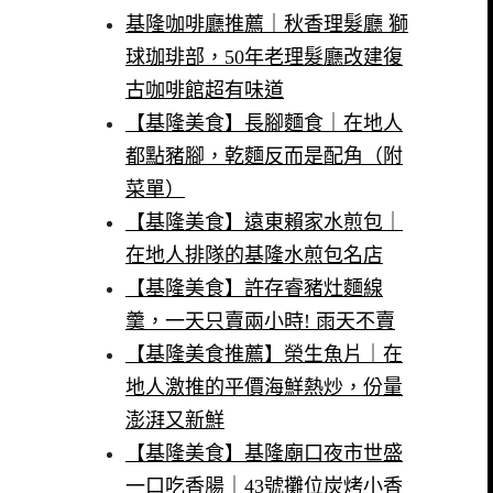
基隆咖啡廳推薦｜秋香理髮廳 獅
球珈琲部，50年老理髮廳改建復
古咖啡館超有味道
【基隆美食】長腳麵食｜在地人
都點豬腳，乾麵反而是配角（附
菜單）
【基隆美食】遠東賴家水煎包｜
在地人排隊的基隆水煎包名店
【基隆美食】許存睿豬灶麵線
羹，一天只賣兩小時! 雨天不賣
【基隆美食推薦】榮生魚片｜在
地人激推的平價海鮮熱炒，份量
澎湃又新鮮
【基隆美食】基隆廟口夜市世盛
一口吃香腸｜43號攤位炭烤小香