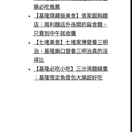
腸必吃推薦
【基隆隱藏版美食】張家餛飩麵
店｜兩利麵店外孫開的扁食麵，
只賣到中午就收攤
【七堵美食】七堵家傳營養三明
治，基隆廟口營養三明治真的沒
得比
【基隆必吃小吃】三沙灣麵線羹
｜基隆限定魚漿包大腸超好吃