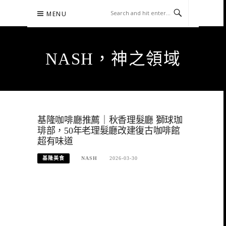
Skip
MENU
to
content
NASH，神之領域
基隆咖啡廳推薦｜秋香理髮廳 獅球珈
琲部，50年老理髮廳改建復古咖啡館
超有味道
基隆美食
NASH
2026-03-30