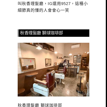
叫秋香理髮廳，IG還用9527，這種小
細節真的懂的人會會心一笑
秋香理髮廳 獅球珈琲部
秋香理髮廳 獅球珈琲部