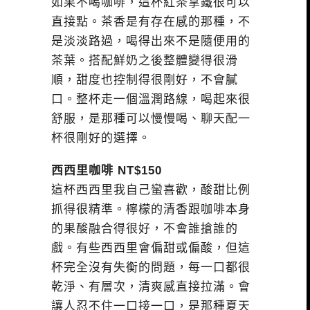
如果不喝咖啡，這杯紅茶拿鐵很可以
直接點。茶香是有存在感的那種，不
是淡淡路過，喝得出來不是隨便用的
茶葉。搭配鮮奶之後整體變得很滑
順，甜度也控制得很剛好，不會膩
口。整杯走一個溫潤路線，喝起來很
舒服，是那種可以慢慢喝、聊天配一
杯很剛好的選擇。
西西里咖啡 NT$150
這杯西西里我自己蠻喜歡，酸甜比例
抓得很精準。檸檬的清香跟咖啡本身
的果酸融合得很好，不會誰搶誰的
戲。有些西西里會偏甜或偏酸，但這
杯完全沒有失衡的問題，每一口都很
乾淨、有層次，清爽感直接拉滿。會
讓人忍不住一口接一口，是那種夏天