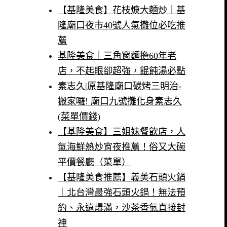
【基隆美食】花枝焿大麵炒｜基
隆廟口夜市40號人氣攤位必吃推
薦
基隆美食｜三角窗麵擔60年老
店，不起眼卻超強，餛飩湯必點
素志久|原基隆廟口碳烤三明治-
搬家囉! 廟口九號攤化身素志久
(菜單價錢)
【基隆美食】三姐妹餐飲店，人
氣海鮮熱炒宵夜推薦！俗又大碗
平價餐廳（菜單）
【基隆美食推薦】義美石頭火鍋
｜北台灣最強石頭火鍋！無法預
約、永遠爆滿，沙茶香氣直接封
神