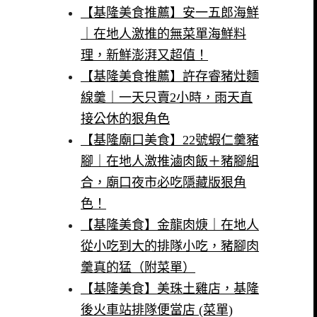
【基隆美食推薦】安一五郎海鮮
｜在地人激推的無菜單海鮮料
理，新鮮澎湃又超值！
【基隆美食推薦】許存睿豬灶麵
線羹｜一天只賣2小時，雨天直
接公休的狠角色
【基隆廟口美食】22號蝦仁羹豬
腳｜在地人激推滷肉飯＋豬腳組
合，廟口夜市必吃隱藏版狠角
色！
【基隆美食】金龍肉焿｜在地人
從小吃到大的排隊小吃，豬腳肉
羹真的猛（附菜單）
【基隆美食】美珠土雞店，基隆
後火車站排隊便當店 (菜單)