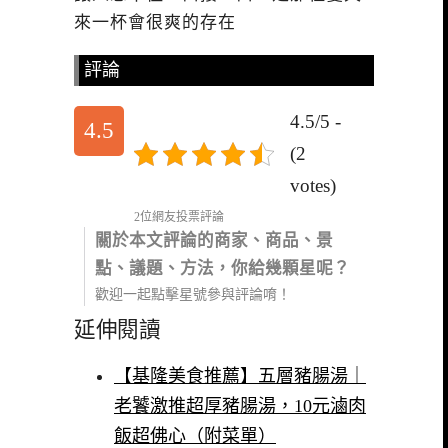
來一杯會很爽的存在
評論
4.5/5 -
4.5
(2
votes)
2位網友投票評論
關於本文評論的商家、商品、景
點、議題、方法，你給幾顆星呢？
歡迎一起點擊星號參與評論唷！
延伸閱讀
【基隆美食推薦】五層豬腸湯｜
老饕激推超厚豬腸湯，10元滷肉
飯超佛心（附菜單）