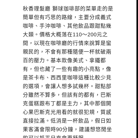
秋香理髮廳 獅球珈琲部的菜單走的是
簡單但有巧思的路線，主要分成義式
咖啡、手沖咖啡、其他飲品跟甜點幾
大類。價格大概落在110～200元之
間，以現在咖啡廳的行情來說算是蠻
親民的，不會有那種隨便一杯就破兩
百的壓力。基本款像美式、拿鐵都
有，但也藏了一些有趣的小亮點，像
是茶卡布、西西里咖啡這種比較少見
的選項，會讓人想多試幾杯。甜點部
分雖然不算多，但該有的都有，巴斯
克蛋糕跟布丁都是主力，其中那個開
心果巴斯克光用看的就很犯規，質感
直接拉滿。低消是一杯飲品，假日如
果客滿會限時90分鐘，建議想悠閒坐