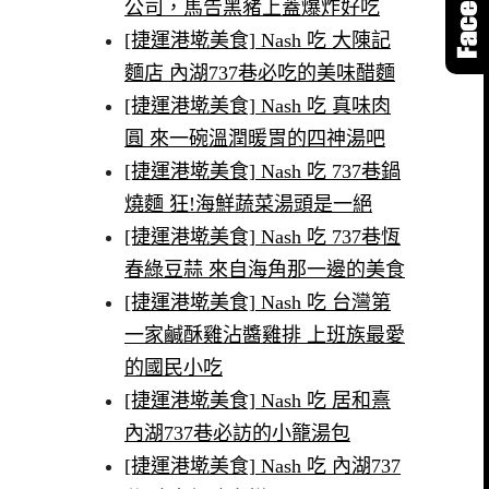
公司，馬告黑豬上蓋爆炸好吃
[捷運港墘美食] Nash 吃 大陳記
麵店 內湖737巷必吃的美味醋麵
[捷運港墘美食] Nash 吃 真味肉
圓 來一碗溫潤暖胃的四神湯吧
[捷運港墘美食] Nash 吃 737巷鍋
燒麵 狂!海鮮蔬菜湯頭是一絕
[捷運港墘美食] Nash 吃 737巷恆
春綠豆蒜 來自海角那一邊的美食
[捷運港墘美食] Nash 吃 台灣第
一家鹹酥雞沾醬雞排 上班族最愛
的國民小吃
[捷運港墘美食] Nash 吃 居和熹
內湖737巷必訪的小籠湯包
[捷運港墘美食] Nash 吃 內湖737