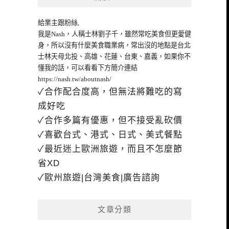
給業主跟粉絲,
我是Nash，人稱士林劉子千，雖然常吃美食但更愛健
身，所以沒有什麼美食職業病，常出沒的地點是台北
士林天母北投、高雄、花蓮、台東、嘉義，如果你不
懂我的話，可以看看下方簡介連結
https://nash.tw/aboutnash/
✓合作配合度高，但無法將難吃的寫
成好吃
✓合作多篇有優惠，但不接受亂砍價
✓喜歡台式、港式、日式、美式餐點
✓最近迷上歐洲旅遊，而且不怎麼節
省XD
✓歐州旅遊|台灣美食|廣告諮詢
文章分類