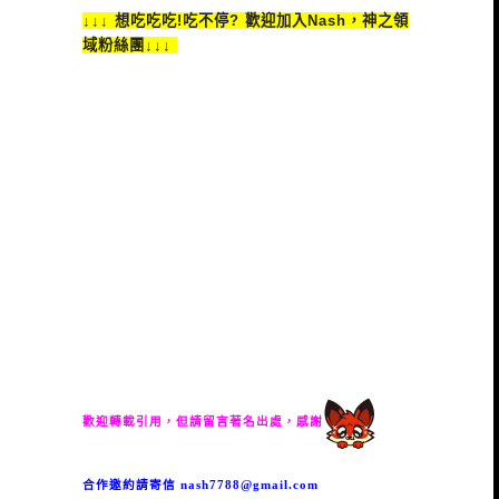
↓↓↓ 想吃吃吃!吃不停? 歡迎加入Nash，神之領
域粉絲團↓↓↓
歡迎轉載引用，但請留言著名出處，感謝
合作邀約請寄信
nash7788@gmail.com