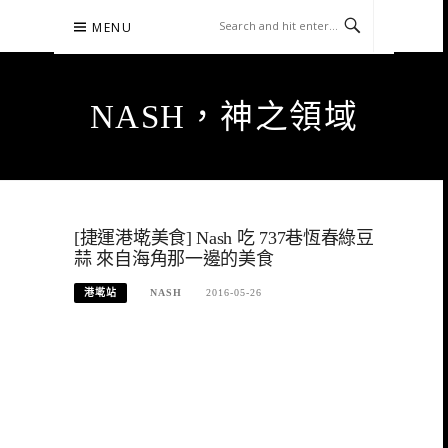
Skip
MENU
to
content
NASH，神之領域
[捷運港墘美食] Nash 吃 737巷恆春綠豆
蒜 來自海角那一邊的美食
港墘站
NASH
2016-05-26