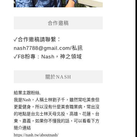
合作邀稿
✓合作邀稿請聯繫：
nash7788@gmail.com
/私訊
✓FB粉專 : Nash，神之領域
關於NASH
給業主跟粉絲,
我是Nash，人稱士林劉子千，雖然常吃美食但
更愛健身，所以沒有什麼美食職業病，常出沒
的地點是台北士林天母北投、高雄、花蓮、台
東、嘉義，如果你不懂我的話，可以看看下方
簡介連結
https://nash.tw/aboutnash/