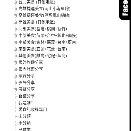
台北美食 (其他地區)
高雄捷運美食(岡山小港紅線)
高雄捷運美食(鹽埕鳳山橘線)
高雄美食 (其他地區)
北部美食(基隆+桃園+新竹)
中部美食(苗栗+台中+彰化+南投)
南部美食(雲林+嘉義+台南+屏東)
東部美食(宜蘭+花蓮+台東)
其他美食(離島+宅配+超商)
國外旅遊分享
國內旅遊分享
球賽分享
影評分享
展覽分享
食譜分享
我是誰?
愛食記收錄專用
未分類
未分類
已歇業