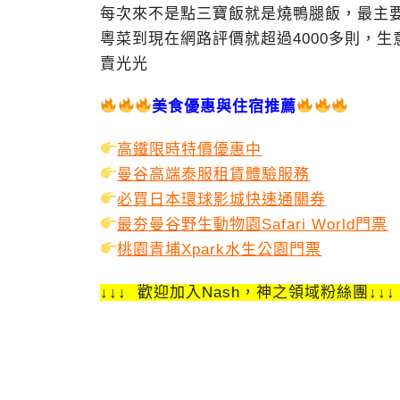
每次來不是點三寶飯就是燒鴨腿飯，最主
粵菜到現在網路評價就超過4000多則，
賣光光
美食優惠與住宿推薦
高鐵限時特價優惠中
曼谷高端泰服租賃體驗服務
必買日本環球影城快速通關券
最夯曼谷野生動物園Safari World門票
桃園青埔Xpark水生公園門票
↓↓↓ 歡迎加入Nash，神之領域粉絲團↓↓