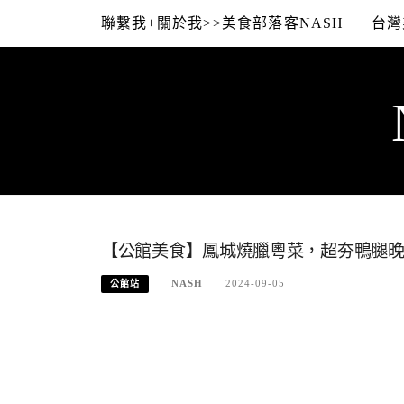
Skip
聯繫我+關於我>>美食部落客NASH
台灣
to
content
【公館美食】鳳城燒臘粵菜，超夯鴨腿晚來
NASH
2024-09-05
公館站