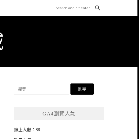
域
搜
尋
關
鍵
GA4瀏覽人氣
字:
線上人數：88