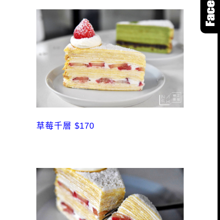
草莓千層 $170