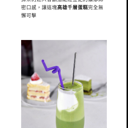
密口感，讓這塊
高雄千層蛋糕
完全無
懈可擊