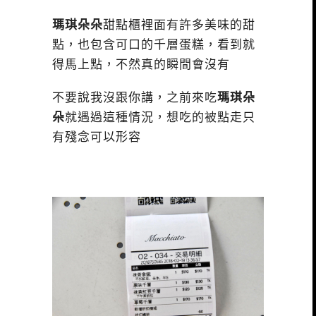
瑪琪朵朵
甜點櫃裡面有許多美味的甜
點，也包含可口的千層蛋糕，看到就
得馬上點，不然真的瞬間會沒有
不要說我沒跟你講，之前來吃
瑪琪朵
朵
就遇過這種情況，想吃的被點走只
有殘念可以形容