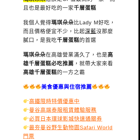
且也是最好吃的一家
千層蛋糕
我個人覺得
瑪琪朵朵
比Lady M好吃，
而且價格便宜不少，比起
深藍
沒那麼
膩口，是我吃
千層蛋糕
的首選
瑪琪朵朵
在高雄營業滿久了，也是
高
雄千層蛋糕必吃推薦
，就帶大家來看
高雄千層蛋糕
的一方之霸
美食優惠與住宿推薦
高鐵限時特價優惠中
曼谷高端泰服租賃體驗服務
必買日本環球影城快速通關券
最夯曼谷野生動物園Safari World
門票