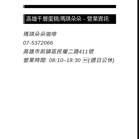
高雄千層蛋糕|瑪琪朵朵 – 營業資訊
瑪琪朵朵咖啡
07-5372066
高雄市前鎮區民權二路411號
營業時間: 08:10–18:30 (週日公休)