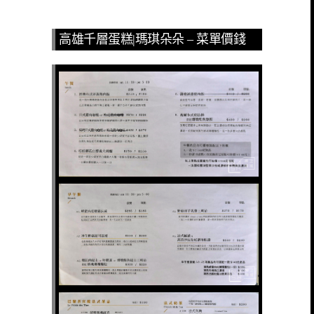
高雄千層蛋糕|瑪琪朵朵 – 菜單價錢