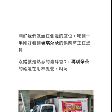
剛好我們就坐在側邊的座位，吃到一
半剛好看到
瑪琪朵朵
的供應商正在進
貨
沒錯就是熟悉的濃醇香R，
瑪琪朵朵
的確還在用林鳳營，呵呵