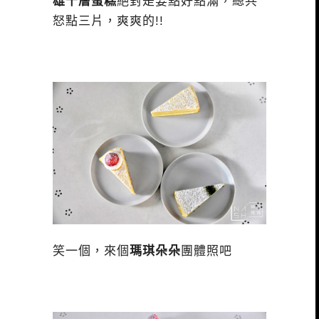
雄千層蛋糕
絕對是要點好點滿，總共
怒點三片，爽爽的!!
笑一個，來個
瑪琪朵朵
團體照吧