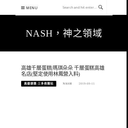
Skip
MENU
to
content
NASH，神之領域
高雄千層蛋糕|瑪琪朵朵 千層蛋糕高雄
名店(堅定使用林鳳營入料)
高雄捷運-三多商圈站
NASH
2019-09-11