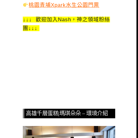
桃園青埔Xpark水生公園門票
↓↓↓ 歡迎加入Nash，神之領域粉絲
團↓↓↓
高雄千層蛋糕|瑪琪朵朵 – 環境介紹