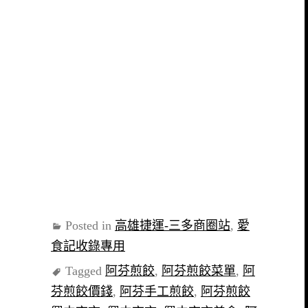
Posted in
高雄捷運-三多商圈站
,
愛
食記收錄專用
Tagged
阿芬煎餃
,
阿芬煎餃菜單
,
阿
芬煎餃價錢
,
阿芬手工煎餃
,
阿芬煎餃