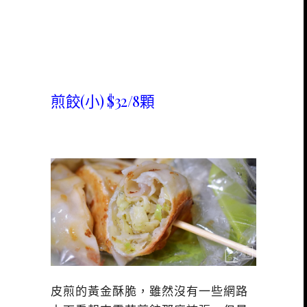
煎餃(小) $32/8顆
皮煎的黃金酥脆，雖然沒有一些網路