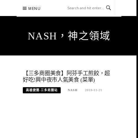
Skip
MENU
to
content
NASH，神之領域
【三多商圈美食】阿芬手工煎餃，超
好吃!興中夜市人氣美食 (菜單)
高雄捷運-三多商圈站
NASH
2019-11-21