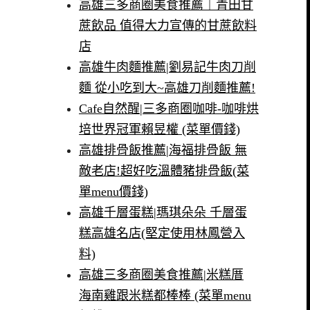
高雄三多商圈美食推薦｜青田甘
蔗飲品 值得大力宣傳的甘蔗飲料
店
高雄牛肉麵推薦|劉易記牛肉刀削
麵 從小吃到大~高雄刀削麵推薦!
Cafe自然醒|三多商圈咖啡-咖啡烘
培世界冠軍賴昱權 (菜單價錢)
高雄排骨飯推薦|海福排骨飯 無
敵老店!超好吃溫體豬排骨飯(菜
單menu價錢)
高雄千層蛋糕|瑪琪朵朵 千層蛋
糕高雄名店(堅定使用林鳳營入
料)
高雄三多商圈美食推薦|米糕厝
海南雞跟米糕都棒棒 (菜單menu