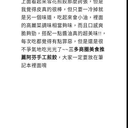
上面看起來雪花煎餃那麼誇張，但是
我覺得皮真的很棒，但只要一冷掉就
是另一個味道，吃起來會小油，裡面
的高麗菜調味相當夠味，而且口感爽
脆夠勁，搭配一點醬油真的超美味!!，
每次吃都覺得有點罪惡，但是還是很
不爭氣地吃光光了~~
三多商圈美食推
薦阿芬手工煎餃
，大家一定要放在筆
記本裡面唷