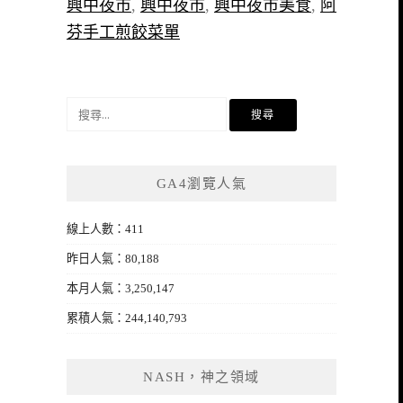
興中夜市
,
興中夜市
,
興中夜市美食
,
阿
芬手工煎餃菜單
搜
尋
關
鍵
GA4瀏覽人氣
字:
線上人數：411
昨日人氣：80,188
本月人氣：3,250,147
累積人氣：244,140,793
NASH，神之領域