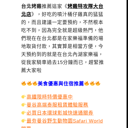
台北烤雞
推薦這家《
烤雞特攻隊大台
北店
》，好吃的噴汁桶仔雞真的猛猛
的，而且建議一定要預約，不然根本
吃不到，因為完全就是超級熱門，他
們現在在台北都是在家樂福準備的場
地取貨付款，其實算是相當方便，今
天預約到的就是在台北內湖家樂福，
從我家騎車過去15分鐘而已，趕緊推
薦大家啦
美食優惠與住宿推薦
高鐵限時特價優惠中
曼谷高端泰服租賃體驗服務
必買日本環球影城快速通關券
最夯曼谷野生動物園Safari World