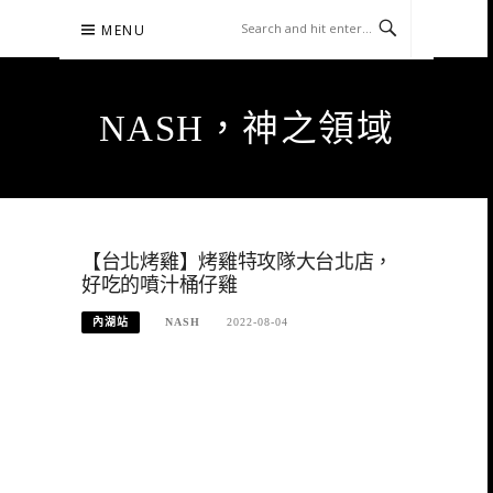
Skip
MENU
to
content
NASH，神之領域
【台北烤雞】烤雞特攻隊大台北店，
好吃的噴汁桶仔雞
內湖站
NASH
2022-08-04