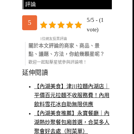
評論
5/5 - (1
5
vote)
1位網友投票評論
關於本文評論的商家、商品、景
點、議題、方法，你給幾顆星呢？
歡迎一起點擊星號參與評論唷！
延伸閱讀
【內湖美食】津川拉麵內湖店｜
平價百元拉麵不收服務費！內用
飲料雪花冰自助無限供應
【內湖美食推薦】永寶餐廳｜內
湖熱炒聚餐包廂首選，合菜多人
聚會好去處（附菜單）