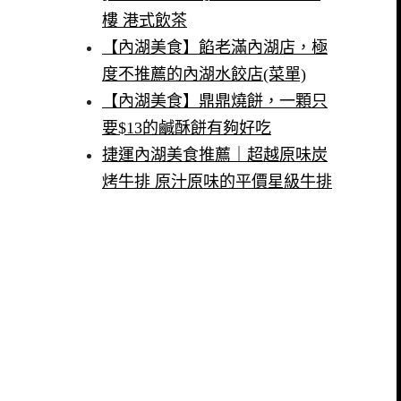
樓 港式飲茶
【內湖美食】餡老滿內湖店，極
度不推薦的內湖水餃店(菜單)
【內湖美食】鼎鼎燒餅，一顆只
要$13的鹹酥餅有夠好吃
捷運內湖美食推薦｜超越原味炭
烤牛排 原汁原味的平價星級牛排