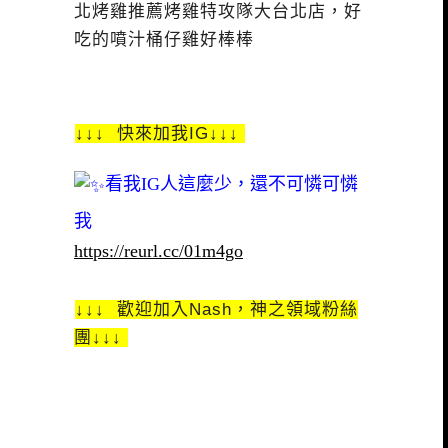
北烤雞推薦烤雞特攻隊大台北店，好
吃的噴汁桶仔雞好棒棒
↓↓↓ 快來加我IG↓↓↓
看我IG人這麼少，還不可憐可憐
我
https://reurl.cc/01m4go
↓↓↓ 歡迎加入Nash，神之領域粉絲
團↓↓↓