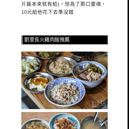
片飯本來就有給)，但為了那口靈魂，
10元給他花下去準沒錯
劉里長火雞肉飯推薦