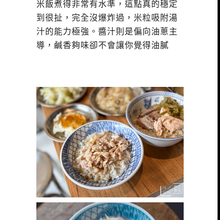
米飯煮得非常有水準，這點真的穩定
到很扯，完全沒爆炸過，米粒吸附湯
汁的能力極強。醬汁則是偏向油蔥主
導，鹹香夠味卻不會讓你覺得油膩