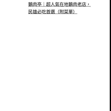
鵝肉亭｜超人氣在地鵝肉老店，
民雄必吃首選（附菜單）