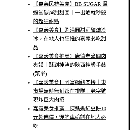
【嘉義民雄美食】BB SUGAR 逼
逼堂碳烤甜甜圈｜一出爐就秒殺
的超狂甜點
【嘉義美食】劉湯圓甜酒釀燒冷
冰，在地人也狂推的嘉義必吃甜
品
【嘉義美食推薦】唐爺老潼關肉
夾饃｜酥到掉渣的陝西神級手藝
(菜單)
【嘉義美食】阿富網絲肉捲｜東
市場無時無刻都在排隊！老字號
現炸巨大肉捲
嘉義美食推薦｜陳媽媽紅豆餅10
元超佛價，爆餡車輪餅在地人必
吃