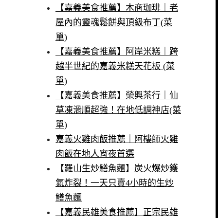
【嘉義美食推薦】木商珈琲｜老
屋內的靈魂鬆餅與頂級布丁(菜
單)
【嘉義美食推薦】阿岸米糕｜跨
越半世紀的嘉義米糕天花板 (菜
單)
【嘉義美食推薦】榮興茶行｜仙
草凍滑順超強！在地低調神店(菜
單)
嘉義火雞肉飯推薦｜阿樓師火雞
肉飯在地人宵夜首選
【羅山生炒鱔魚麵】炭火爆炒鑊
氣炸裂！一天只賣4小時的生炒
鱔魚麵
【嘉義民雄美食推薦】正宗民雄