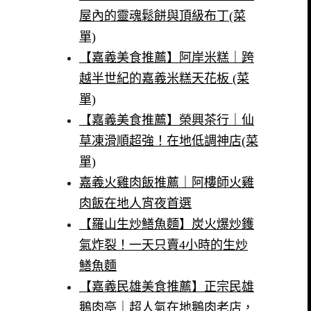
屋內的靈魂鬆餅與頂級布丁(菜
單)
【嘉義美食推薦】阿岸米糕｜跨
越半世紀的嘉義米糕天花板 (菜
單)
【嘉義美食推薦】榮興茶行｜仙
草凍滑順超強！在地低調神店(菜
單)
嘉義火雞肉飯推薦｜阿樓師火雞
肉飯在地人宵夜首選
【羅山生炒鱔魚麵】炭火爆炒鑊
氣炸裂！一天只賣4小時的生炒
鱔魚麵
【嘉義民雄美食推薦】正宗民雄
鵝肉亭｜超人氣在地鵝肉老店，