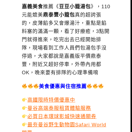
嘉義美食
推薦《
豆豆小籠湯包
》，110
元能媲美
鼎泰豐小籠包
真的超誇張
的，皮薄餡多又會爆湯汁，重點是餡
料塞的滿滿一顆，看了好療癒，3點開
門就得進來，吃完出去已經開始排
隊，現場看到工作人員們包湯包手沒
停過，大家都說是嘉義版平價鼎泰
豐，附近又超好停車，外帶內用都
OK，晚來要有排隊的心理準備唷
美食優惠與住宿推薦
高鐵限時特價優惠中
曼谷高端泰服租賃體驗服務
必買日本環球影城快速通關券
最夯曼谷野生動物園Safari World