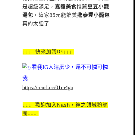
是超級滿足，
嘉義美食
推薦
豆豆小籠
湯包
，這家85元能媲美
鼎泰豐小籠包
真的太強了
↓↓↓ 快來加我IG↓↓↓
看我IG人這麼少，還不可憐可憐
我
https://reurl.cc/01m4go
↓↓↓ 歡迎加入Nash，神之領域粉絲
團↓↓↓