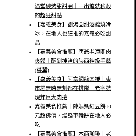
逼堂碳烤甜甜圈｜一出爐就秒殺
的超狂甜點
【嘉義美食】劉湯圓甜酒釀燒冷
冰，在地人也狂推的嘉義必吃甜
品
【嘉義美食推薦】唐爺老潼關肉
夾饃｜酥到掉渣的陝西神級手藝
(菜單)
【嘉義美食】阿富網絲肉捲｜東
市場無時無刻都在排隊！老字號
現炸巨大肉捲
嘉義美食推薦｜陳媽媽紅豆餅10
元超佛價，爆餡車輪餅在地人必
吃
【嘉義美食推薦】木商珈琲｜老