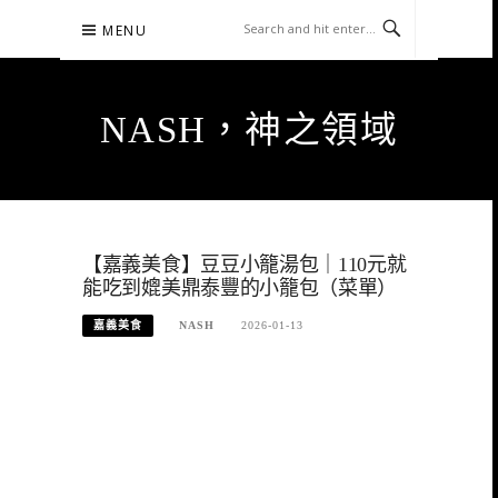
Skip
MENU
to
content
NASH，神之領域
【嘉義美食】豆豆小籠湯包｜110元就
能吃到媲美鼎泰豐的小籠包（菜單）
嘉義美食
NASH
2026-01-13