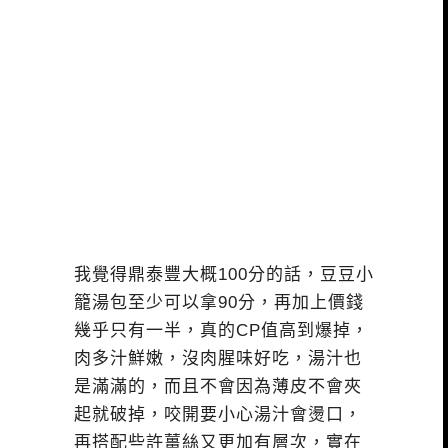
我覺得鼎泰豐大概100分的話，豆豆小
籠湯包至少可以拿90分，再加上價錢
幾乎只有一半，真的CP值高到爆掉，
肉多汁鮮嫩，沒肉腥味好吃，湯汁也
是滿滿的，而且不會因為薄皮不會夾
起就破掉，咬開要小心湯汁會燙口，
再搭配些許薑絲又更加有層次，實在