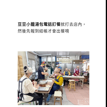
豆豆小籠湯包電話訂餐
就打去店內，
然後先報到結帳才會出餐唷