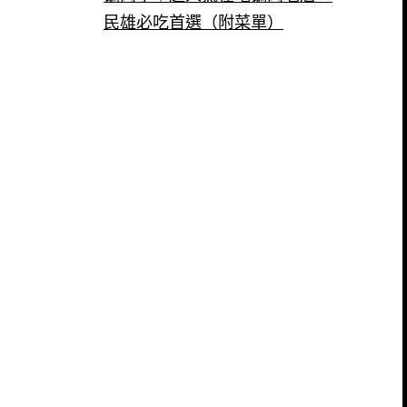
民雄必吃首選（附菜單）