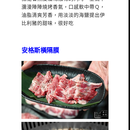
瀰漫陣陣燒烤香氣，口感軟中帶Ｑ，
油脂清爽芳香，用淡淡的海鹽提出伊
比利豬的甜味，很好吃
安格斯橫隔膜