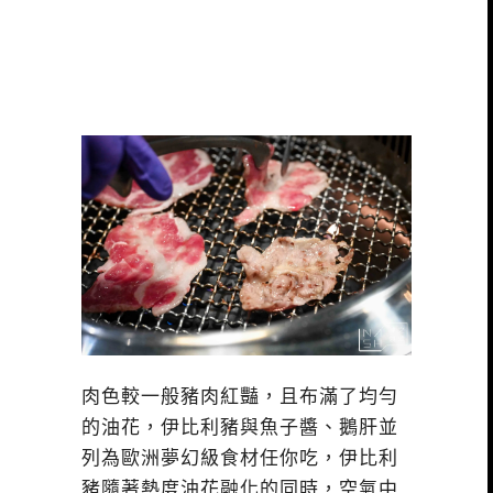
肉色較一般豬肉紅豔，且布滿了均勻
的油花，伊比利豬與魚子醬、鵝肝並
列為歐洲夢幻級食材任你吃，伊比利
豬隨著熱度油花融化的同時，空氣中