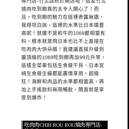
専門店-竹北店終於開店啦！這家竹北
燒肉吃到飽真的太令人開心了！而
且，吃到飽的魅力在這裡表露無遺，
我得坦白說，這裡的水準比日本還要
高呢！就連不是和牛的1069都相當有
料，根本就是飛日本也比不上直接在
吃肉肉大快朵頤！我建議直接升級到
最頂級的1069吃到飽再加99元升等，
這樣全菜單包括生食級干貝、日本宮
崎生食級生蠔都能盡情享用，超級
狂！海鮮和肉品的水準都相當高，再
加上手搖飲料無限暢飲，簡直就是享
受到爆炸！
吃肉肉CHIH ROU ROU燒肉専門店-