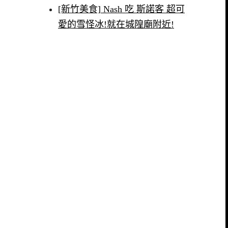
[新竹美食] Nash 吃 斯諾客 超可
愛的雪怪冰!就在城隍廟附近!