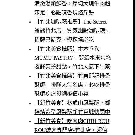
清燉湯頭鮮香，厚切大塊牛肉超
滿足！必點噴香現烙斤餅
【竹北咖啡廳推薦】The Secret
謐謐竹北店｜質感甜點咖啡廳，
招牌巴斯克、檸檬塔必吃
【竹北美食推薦】木木卷卷
MUMU PASTRY｜夢幻水果蛋糕
＆舒芙蕾甜點，竹北人氣下午茶
【竹北美食推薦】竹東邱記排骨
酥麵｜排隊人氣名店，必吃排骨
酥麵疙瘩與銅板價小菜
【新竹美食】林弎山鳳梨酥，蝴
蝶結造型鳳梨酥新竹巨城快閃中
【新竹美食】吃肉肉CHIH ROU
ROU燒肉専門店-竹北店，超值