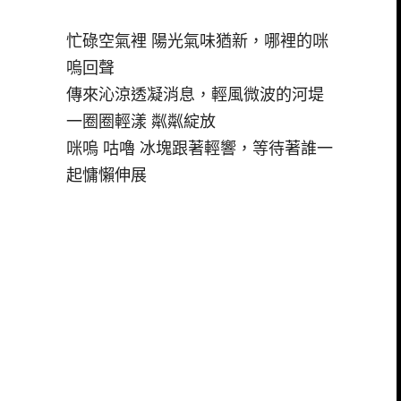
忙碌空氣裡 陽光氣味猶新，哪裡的咪
嗚回聲
傳來沁涼透凝消息，輕風微波的河堤
一圈圈輕漾 粼粼綻放
咪嗚 咕嚕 冰塊跟著輕響，等待著誰一
起慵懶伸展