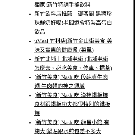
獨家!新竹特調手搖飲料
新竹飲料店推薦｜御茗閣 黑糖珍
珠鮮奶好喝!老闆還會特製高蛋白
飲品
uMeal 竹科店|新竹金山街美食 美
味又實惠的健康餐 (菜單)
新竹北埔｜北埔老街 (北埔老街
怎麼去、必吃美食、停車、擂茶)
[新竹美食] Nash 吃 段純貞牛肉
麵 牛肉麵的神之領域
[新竹美食] Nash 吃 漢神鐵板燒
食材跟鐵板功夫都很特別的鐵板
燒
[新竹美食] Nash 吃 龍昌小館 有
夠大!鍋貼跟水煎包差不多大