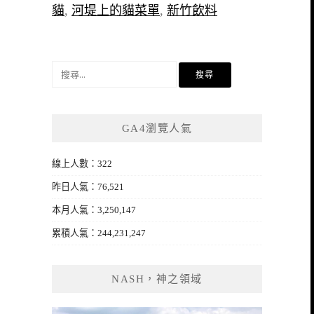
貓
,
河堤上的貓菜單
,
新竹飲料
搜
尋
關
鍵
GA4瀏覽人氣
字:
線上人數：322
昨日人氣：76,521
本月人氣：3,250,147
累積人氣：244,231,247
NASH，神之領域