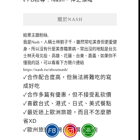
關於NASH
給業主跟粉絲,
我是Nash，人稱士林劉子千，雖然常吃美食但更愛健
身，所以沒有什麼美食職業病，常出沒的地點是台北
士林天母北投、高雄、花蓮、台東、嘉義，如果你不
懂我的話，可以看看下方簡介連結
https://nash.tw/aboutnash/
✓合作配合度高，但無法將難吃的寫
成好吃
✓合作多篇有優惠，但不接受亂砍價
✓喜歡台式、港式、日式、美式餐點
✓最近迷上歐洲旅遊，而且不怎麼節
省XD
✓歐州旅遊|台灣美食|廣告諮詢