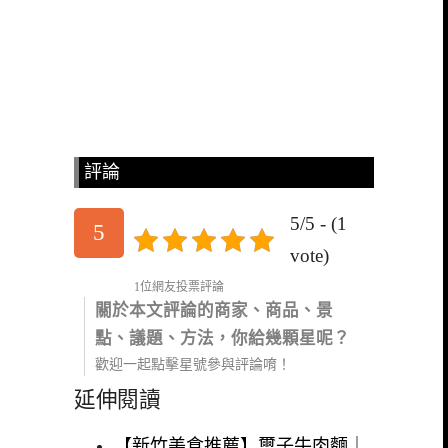
評論
5/5 - (1
5
vote)
1位網友投票評論
關於本文評論的商家、商品、景
點、議題、方法，你給幾顆星呢？
歡迎一起點擊星號參與評論唷！
延伸閱讀
【新竹美食推薦】璽子牛肉麵｜