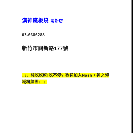
漢神鐵板燒
關新店
03-6686288
新竹市關新路177號
↓↓↓ 想吃吃吃!吃不停? 歡迎加入Nash，神之領
域粉絲團↓↓↓