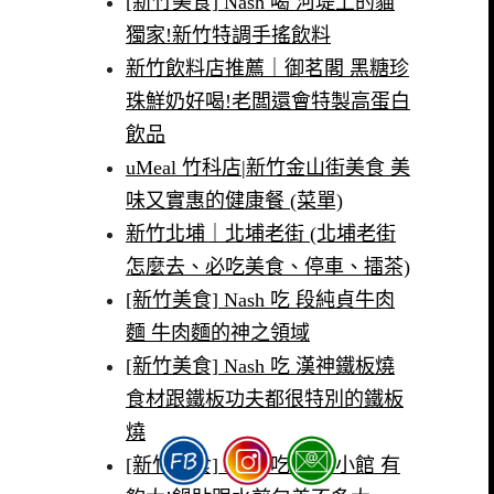
[新竹美食] Nash 喝 河堤上的貓
獨家!新竹特調手搖飲料
新竹飲料店推薦｜御茗閣 黑糖珍
珠鮮奶好喝!老闆還會特製高蛋白
飲品
uMeal 竹科店|新竹金山街美食 美
味又實惠的健康餐 (菜單)
新竹北埔｜北埔老街 (北埔老街
怎麼去、必吃美食、停車、擂茶)
[新竹美食] Nash 吃 段純貞牛肉
麵 牛肉麵的神之領域
[新竹美食] Nash 吃 漢神鐵板燒
食材跟鐵板功夫都很特別的鐵板
燒
[新竹美食] Nash 吃 龍昌小館 有