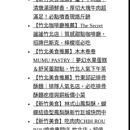
清燉湯頭鮮香，厚切大塊牛肉超
滿足！必點噴香現烙斤餅
【竹北咖啡廳推薦】The Secret
謐謐竹北店｜質感甜點咖啡廳，
招牌巴斯克、檸檬塔必吃
【竹北美食推薦】木木卷卷
MUMU PASTRY｜夢幻水果蛋糕
＆舒芙蕾甜點，竹北人氣下午茶
【竹北美食推薦】竹東邱記排骨
酥麵｜排隊人氣名店，必吃排骨
酥麵疙瘩與銅板價小菜
【新竹美食】林弎山鳳梨酥，蝴
蝶結造型鳳梨酥新竹巨城快閃中
【新竹美食】吃肉肉CHIH ROU
ROU燒肉専門店-竹北店，超值