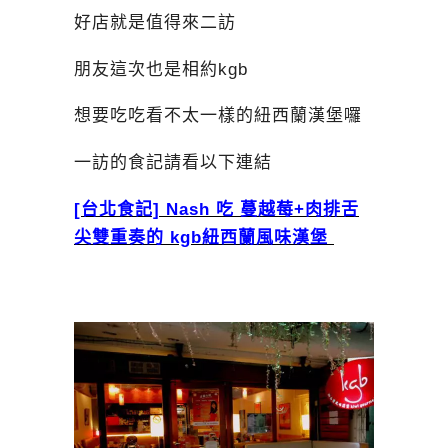
好店就是值得來二訪
朋友這次也是相約kgb
想要吃吃看不太一樣的紐西蘭漢堡囉
一訪的食記請看以下連結
[台北食記] Nash 吃 蔓越莓+肉排舌
尖雙重奏的 kgb紐西蘭風味漢堡