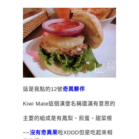
這是我點的12號
奇異夥伴
Kiwi Mate這個漢堡名稱還滿有意思的
主要的組成是有鳳梨、煎蛋、甜菜根
~~
沒有奇異果
啦XDDD但是吃起來相