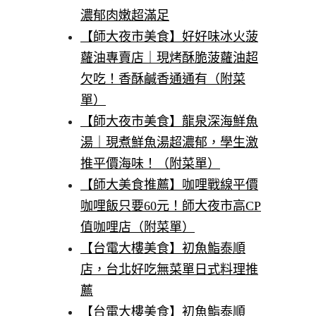
濃郁肉嫩超滿足
【師大夜市美食】好好味冰火菠
蘿油專賣店｜現烤酥脆菠蘿油超
欠吃！香酥鹹香通通有（附菜
單）
【師大夜市美食】龍泉深海鮮魚
湯｜現煮鮮魚湯超濃郁，學生激
推平價海味！（附菜單）
【師大美食推薦】咖哩戰線平價
咖哩飯只要60元！師大夜市高CP
值咖哩店（附菜單）
【台電大樓美食】初魚鮨泰順
店，台北好吃無菜單日式料理推
薦
【台電大樓美食】初魚鮨泰順