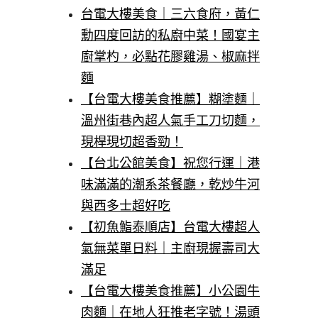
台電大樓美食｜三六食府，黃仁
勳四度回訪的私廚中菜！國宴主
廚掌杓，必點花膠雞湯、椒麻拌
麵
【台電大樓美食推薦】糊塗麵｜
溫州街巷內超人氣手工刀切麵，
現桿現切超香勁！
【台北公館美食】祝您行運｜港
味滿滿的潮系茶餐廳，乾炒牛河
與西多士超好吃
【初魚鮨泰順店】台電大樓超人
氣無菜單日料｜主廚現握壽司大
滿足
【台電大樓美食推薦】小公園牛
肉麵｜在地人狂推老字號！湯頭