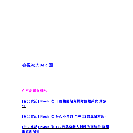
檢視較大的地圖
你可能還會想吃
[台北食記] Nash 吃 市府捷運站免排隊拉麵美食 北無
双
[台北食記] Nash 吃 好久不見的 鬥牛士(微風站前店)
[台北食記] Nash 吃 190元就有義大利麵吃到飽的 貓頭
鷹文創咖啡