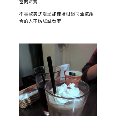
當的清爽
不喜歡美式漢堡那種培根起司油膩組
合的人不妨試試看唷