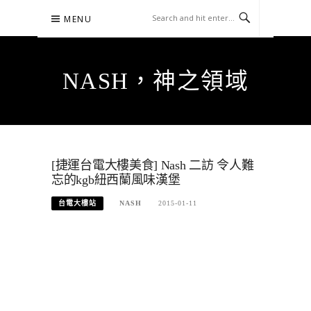
Skip
MENU
to
content
NASH，神之領域
[捷運台電大樓美食] Nash 二訪 令人難
忘的kgb紐西蘭風味漢堡
台電大樓站
NASH
2015-01-11