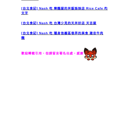
[台北食記] Nash 吃 樂麵屋的丼飯姊妹店 Rice Cafe 杓
文字
[台北食記] Nash 吃 台灣少見的天丼好店 天吉屋
[台北食記] Nash 吃 隱身信義區巷弄的美食 建忠牛肉
麵
歡迎轉載引用，但請留言著名出處，感謝