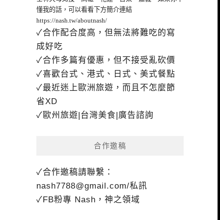
懂我的話，可以看看下方簡介連結
https://nash.tw/aboutnash/
✓合作配合度高，但無法將難吃的寫
成好吃
✓合作多篇有優惠，但不接受亂砍價
✓喜歡台式、港式、日式、美式餐點
✓最近迷上歐洲旅遊，而且不怎麼節
省XD
✓歐州旅遊|台灣美食|廣告諮詢
合作邀稿
✓合作邀稿請聯繫：
nash7788@gmail.com
/私訊
✓FB粉專 Nash，神之領域