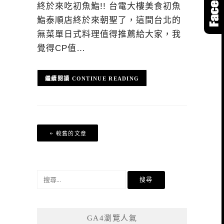
終於來吃初魚鮨!! 台電大樓美食初魚
鮨泰順店終於來朝聖了，這間台北的
無菜單日式料理值得推薦給大家，我
覺得CP值…
CONTINUE READING
文
較舊的文章
章
導
覽
搜
尋
關
鍵
GA4瀏覽人氣
字: