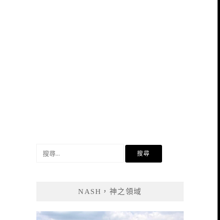
搜
尋
關
鍵
NASH，神之領域
字: