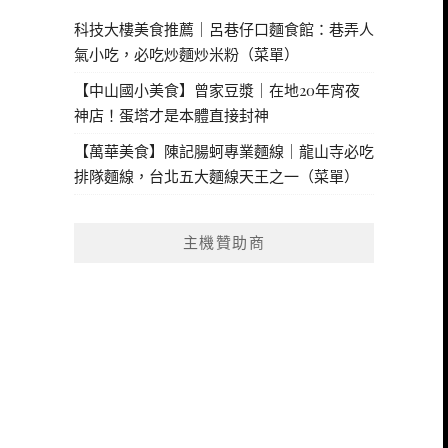
科技大樓美食推薦｜呂巷仔口麵食館：巷弄人
氣小吃，必吃炒麵炒米粉（菜單）
【中山國小美食】曾家豆漿｜在地20年宵夜
神店！蛋塔才是本體直接封神
【萬華美食】陳記腸蚵專業麵線｜龍山寺必吃
排隊麵線，台北五大麵線天王之一（菜單）
主機贊助商