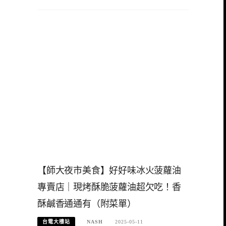
【師大夜市美食】好好味冰火菠蘿油
專賣店｜現烤酥脆菠蘿油超欠吃！香
酥鹹香通通有（附菜單）
台電大樓站
NASH
2025-05-11