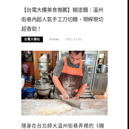
【台電大樓美食推薦】糊塗麵｜溫州
街巷內超人氣手工刀切麵，現桿現切
超香勁！
台電大樓站
NASH
2025-12-03
隱身在台北師大溫州街巷弄裡的《糊