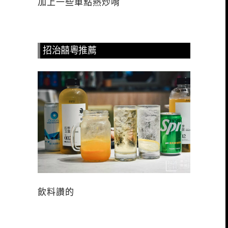
加上一些單點熱炒唷
招治囍粵推薦
飲料讚的