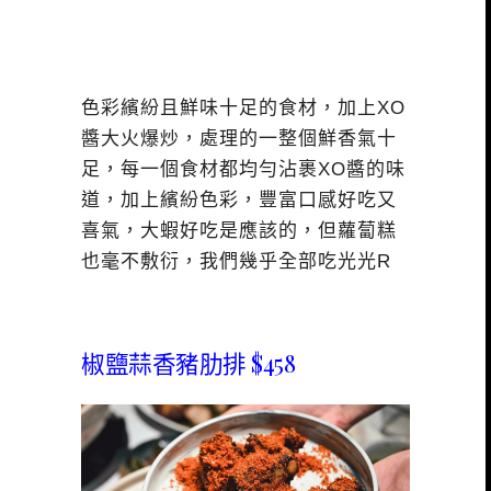
色彩繽紛且鮮味十足的食材，加上XO
醬大火爆炒，處理的一整個鮮香氣十
足，每一個食材都均勻沾裹XO醬的味
道，加上繽紛色彩，豐富口感好吃又
喜氣，大蝦好吃是應該的，但蘿蔔糕
也毫不敷衍，我們幾乎全部吃光光R
椒鹽蒜香豬肋排 $458