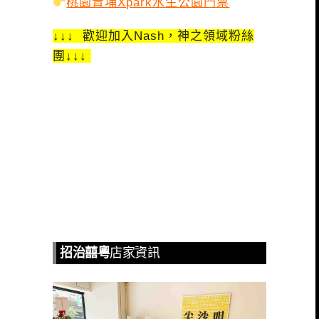
桃園青埔Xpark水生公園門票
↓↓↓ 歡迎加入Nash，神之領域粉絲
團↓↓↓
招治囍粵
店家資訊