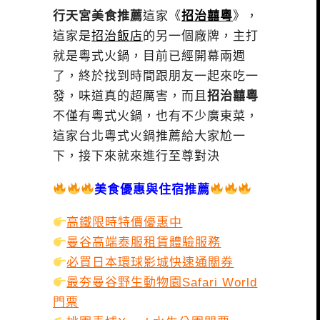
行天宮美食推薦
這家《
招治囍粵
》，
這家是
招治飯店
的另一個廠牌，主打
就是粵式火鍋，目前已經開幕兩週
了，終於找到時間跟朋友一起來吃一
發，味道真的超厲害，而且
招治囍粵
不僅有粵式火鍋，也有不少廣東菜，
這家台北粵式火鍋推薦給大家尬一
下，接下來就來進行至尊對決
美食優惠與住宿推薦
高鐵限時特價優惠中
曼谷高端泰服租賃體驗服務
必買日本環球影城快速通關券
最夯曼谷野生動物園Safari World
門票