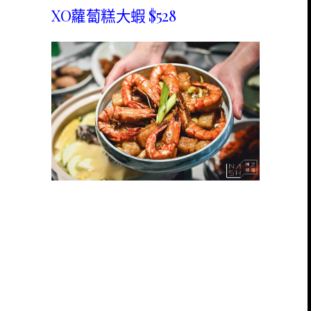
XO蘿蔔糕大蝦 $528