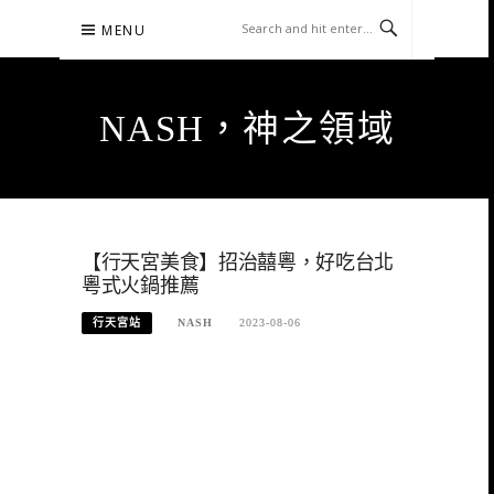
Skip
MENU
to
content
NASH，神之領域
【行天宮美食】招治囍粵，好吃台北
粵式火鍋推薦
行天宮站
NASH
2023-08-06