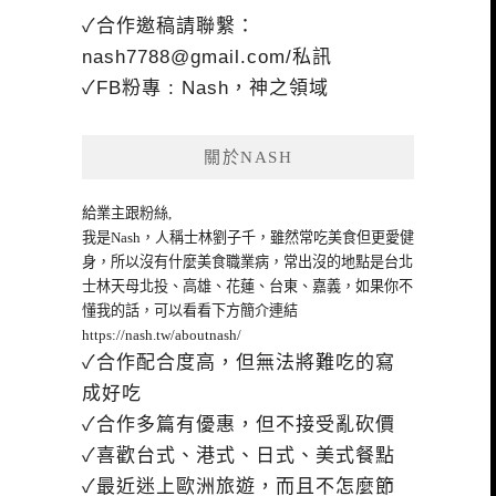
✓合作邀稿請聯繫：
nash7788@gmail.com
/私訊
✓FB粉專 : Nash，神之領域
關於NASH
給業主跟粉絲,
我是Nash，人稱士林劉子千，雖然常吃美食但更愛健
身，所以沒有什麼美食職業病，常出沒的地點是台北
士林天母北投、高雄、花蓮、台東、嘉義，如果你不
懂我的話，可以看看下方簡介連結
https://nash.tw/aboutnash/
✓合作配合度高，但無法將難吃的寫
成好吃
✓合作多篇有優惠，但不接受亂砍價
✓喜歡台式、港式、日式、美式餐點
✓最近迷上歐洲旅遊，而且不怎麼節