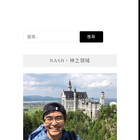
搜
尋
關
鍵
NASH，神之領域
字: