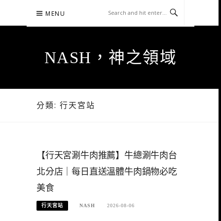
Skip
MENU
to
content
NASH，神之領域
分類:
行天宮站
【行天宮涮牛肉推薦】牛總涮牛肉台
北分店｜每日直送溫體牛肉鍋物必吃
美食
行天宮站
NASH
2026-08-06