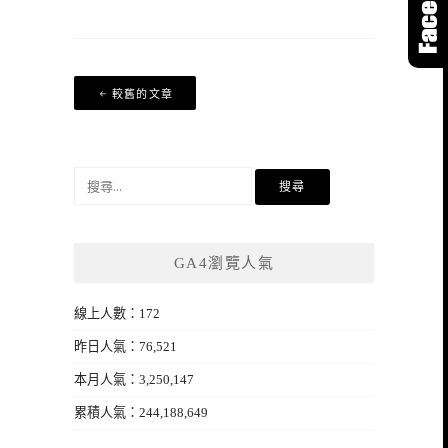
文
較舊的文章
章
導
覽
搜
尋
關
鍵
GA4瀏覽人氣
字:
線上人數：172
昨日人氣：76,521
本月人氣：3,250,147
累積人氣：244,188,649