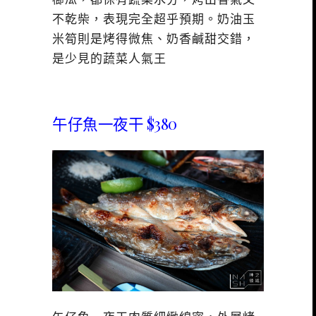
不乾柴，表現完全超乎預期。奶油玉
米筍則是烤得微焦、奶香鹹甜交錯，
是少見的蔬菜人氣王
午仔魚一夜干 $380