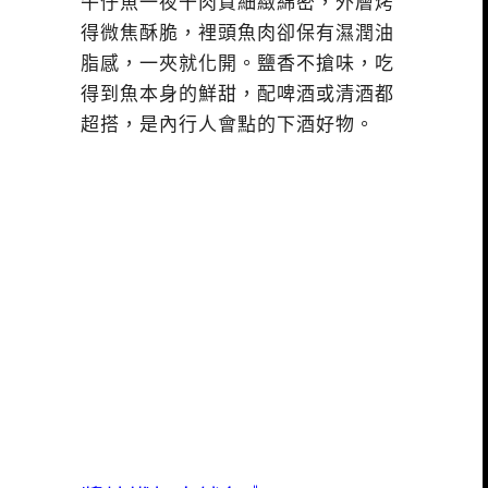
午仔魚一夜干肉質細緻綿密，外層烤
得微焦酥脆，裡頭魚肉卻保有濕潤油
脂感，一夾就化開。鹽香不搶味，吃
得到魚本身的鮮甜，配啤酒或清酒都
超搭，是內行人會點的下酒好物。