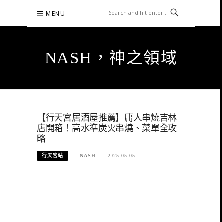
Skip
MENU
to
content
NASH，神之領域
【行天宮居酒屋推薦】庸人串燒吉林
店開箱！高水準炭火串燒、菜單全攻
略
行天宮站
NASH
2025-05-05