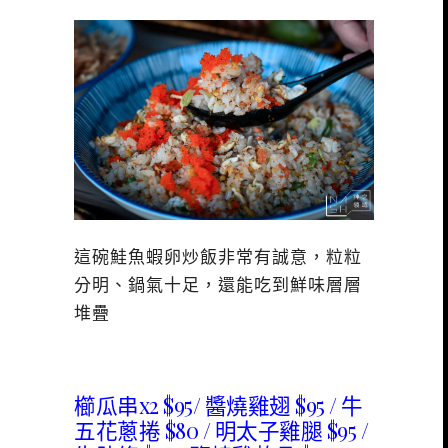
這碗鮭魚蝦卵炒飯非常有誠意，粒粒
分明、鍋氣十足，還能吃到鮮味層層
堆疊
櫛瓜串x2 $95/ 醬燒雞翅 $95 / 牛
五花蔥捲 $80 / 明太子雞腿 $95 /