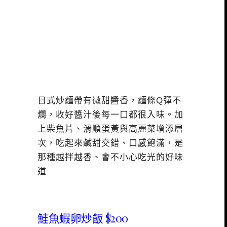
日式炒麵帶有微甜醬香，麵條Q彈不
爛，收好醬汁後每一口都很入味。加
上柴魚片、滑順蛋黃與高麗菜增添層
次，吃起來鹹甜交錯、口感飽滿，是
那種越拌越香、會不小心吃光的好味
道
鮭魚蝦卵炒飯 $200