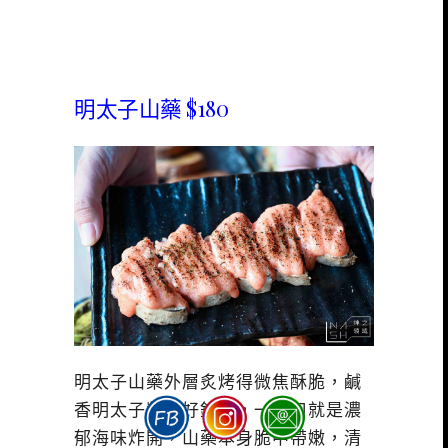
明太子山藥 $180
明太子山藥外層炙烤得微焦酥脆，鹹
香明太子醬鋪好鋪滿，一入口就是濃
郁海味炸開，山藥本身脆中帶嫩，清