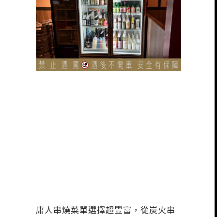
庸人串燒菜單選擇超豐富，從炭火串