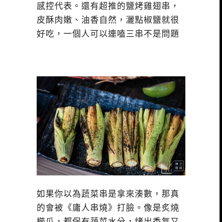
感控代表。還有超推的鹽烤雞翅串，
皮酥肉嫩、油香自然，灑點椒鹽就很
好吃，一個人可以連嗑三串不是問題
如果你以為蔬菜串是拿來湊數，那真
的會被《庸人串燒》打臉。像是炙燒
櫛瓜，都保有蔬菜水分，烤出香氣又