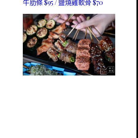
牛肋條 $95 / 鹽燒雞軟骨 $70