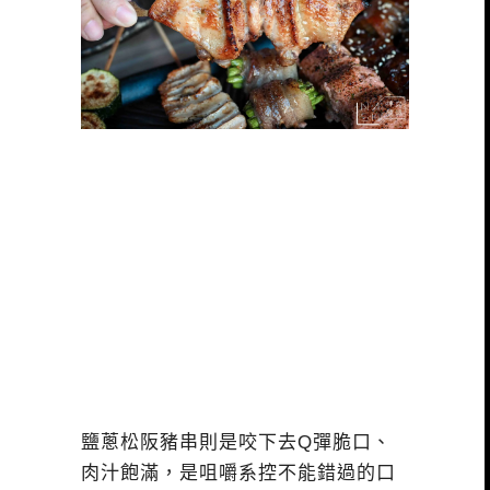
鹽蔥松阪豬串則是咬下去Q彈脆口、
肉汁飽滿，是咀嚼系控不能錯過的口