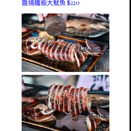
醬燒鐵板大魷魚 $220