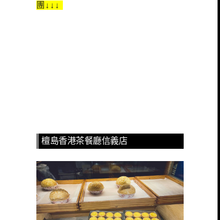
團↓↓↓
檀島香港茶餐廳信義店