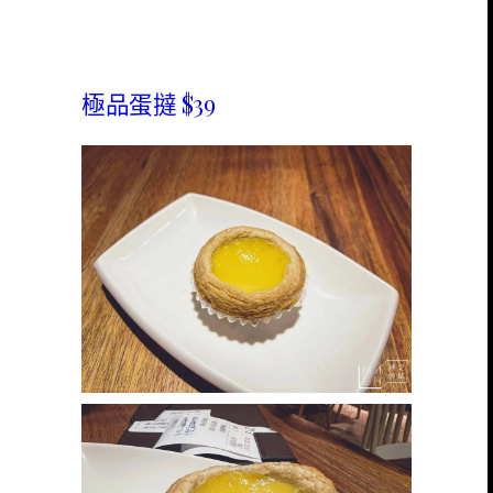
極品蛋撻 $39