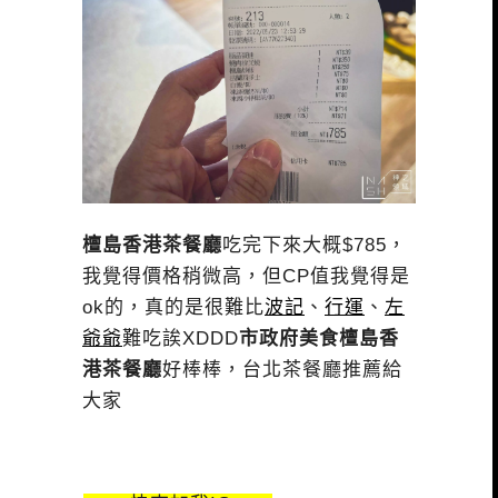
檀島香港茶餐廳
吃完下來大概$785，
我覺得價格稍微高，但CP值我覺得是
ok的，真的是很難比
波記
、
行運
、
左
爺爺
難吃誒XDDD
市政府美食檀島香
港茶餐廳
好棒棒，台北茶餐廳推薦給
大家