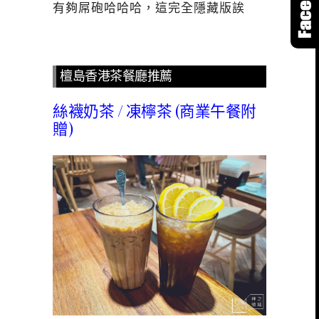
有夠屌砲哈哈哈，這完全隱藏版誒
檀島香港茶餐廳推薦
絲襪奶茶 / 凍檸茶 (商業午餐附
贈)