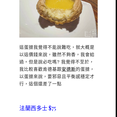
這蛋撻我覺得不能說難吃，就大概是
以這價錢來說，雖然不夠香，我會給
過。但是說必吃嗎? 我覺得不至於，
我比較喜歡肯德基跟
安德斯
的蛋撻，
以蛋撻來說，要邪惡且平衡感穩定才
行，這個還差了一點
法蘭西多士 $75