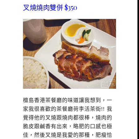
叉燒燒肉雙併 $350
檀島香港茶餐廳的味道讓我想到，一
家我很喜歡的茶餐廳荷李活茶街!! 我
覺得他的叉燒跟燒肉都很棒，燒肉的
脆皮跟鹹香有出來，略肥的口感也極
佳，然後叉燒是我愛的那種，肥瘦恰