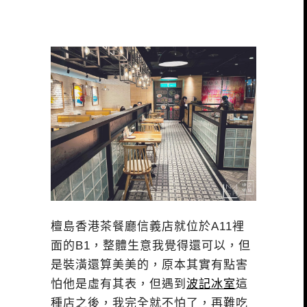
檀島香港茶餐廳信義店就位於A11裡
面的B1，整體生意我覺得還可以，但
是裝潢還算美美的，原本其實有點害
怕他是虛有其表，但遇到
波記冰室
這
種店之後，我完全就不怕了，再難吃