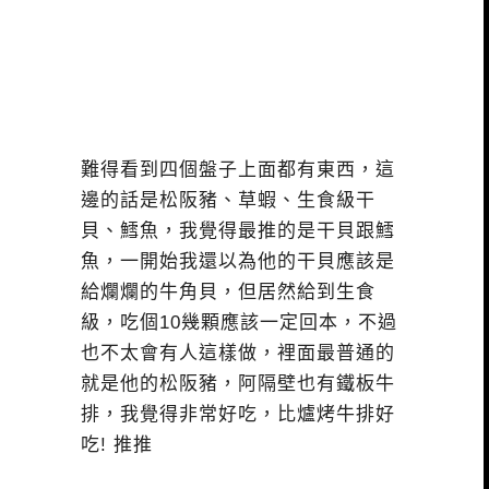
難得看到四個盤子上面都有東西，這
邊的話是松阪豬、草蝦、生食級干
貝、鱈魚，我覺得最推的是干貝跟鱈
魚，一開始我還以為他的干貝應該是
給爛爛的牛角貝，但居然給到生食
級，吃個10幾顆應該一定回本，不過
也不太會有人這樣做，裡面最普通的
就是他的松阪豬，阿隔壁也有鐵板牛
排，我覺得非常好吃，比爐烤牛排好
吃! 推推