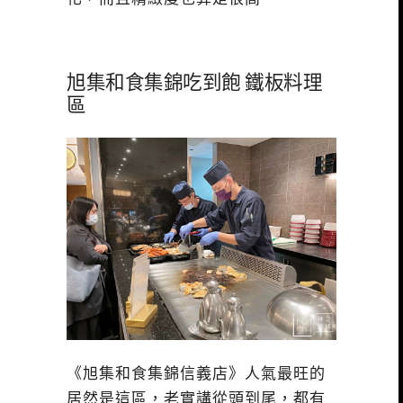
旭集和食集錦吃到飽 鐵板料理
區
《旭集和食集錦信義店》人氣最旺的
居然是這區，老實講從頭到尾，都有