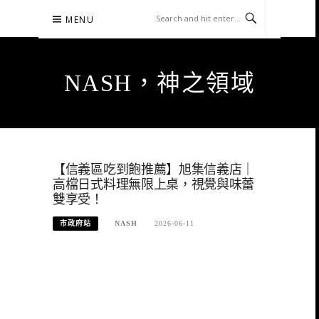
Skip
MENU
to
content
NASH，神之領域
【信義區吃到飽推薦】旭集信義店｜
高檔日式料理無限上桌，視覺與味蕾
雙享受！
市政府站
NASH
2026-06-11