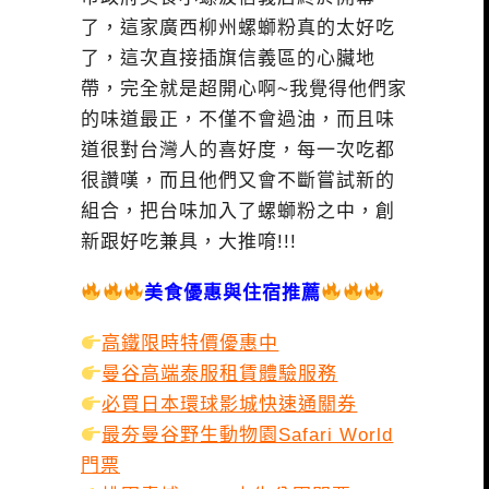
了，這家廣西柳州螺螄粉真的太好吃
了，這次直接插旗信義區的心臟地
帶，完全就是超開心啊~我覺得他們家
的味道最正，不僅不會過油，而且味
道很對台灣人的喜好度，每一次吃都
很讚嘆，而且他們又會不斷嘗試新的
組合，把台味加入了螺螄粉之中，創
新跟好吃兼具，大推唷!!!
美食優惠與住宿推薦
高鐵限時特價優惠中
曼谷高端泰服租賃體驗服務
必買日本環球影城快速通關券
最夯曼谷野生動物園Safari World
門票