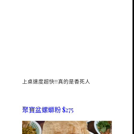
上桌速度超快!!真的是香死人
聚寶盆螺螄粉 $275