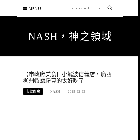
Skip
MENU
to
content
NASH，神之領域
【市政府美食】小螺波信義店，廣西
柳州螺螄粉真的太好吃了
市政府站
NASH
2025-02-03