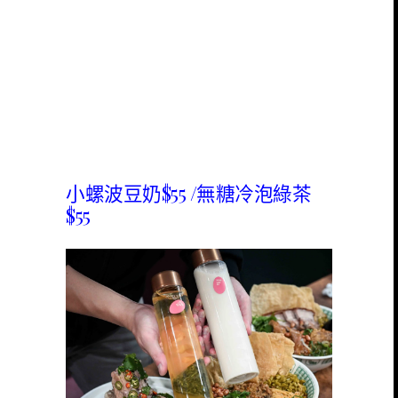
小螺波豆奶$55 /無糖冷泡綠茶
$55