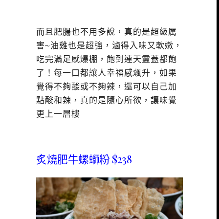
而且肥腸也不用多說，真的是超級厲
害~油雞也是超強，滷得入味又軟嫩，
吃完滿足感爆棚，飽到連天靈蓋都飽
了！每一口都讓人幸福感飆升，如果
覺得不夠酸或不夠辣，還可以自己加
點酸和辣，真的是隨心所欲，讓味覺
更上一層樓
炙燒肥牛螺螄粉 $238