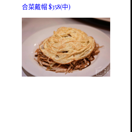
合菜戴帽 $358(中)