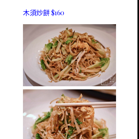
木須炒餅 $160