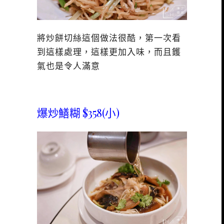
將炒餅切絲這個做法很酷，第一次看
到這樣處理，這樣更加入味，而且鑊
氣也是令人滿意
爆炒鱔糊 $358(小)