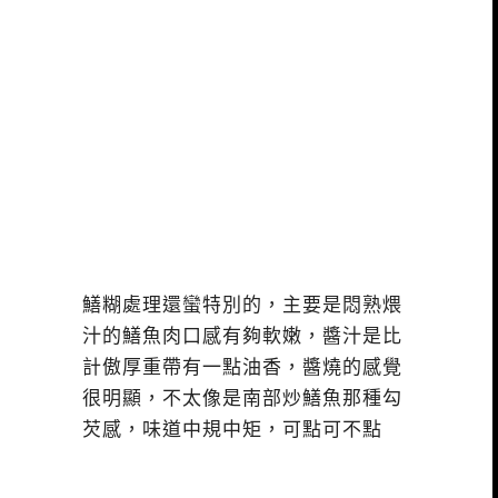
鱔糊處理還蠻特別的，主要是悶熟煨
汁的鱔魚肉口感有夠軟嫩，醬汁是比
計傲厚重帶有一點油香，醬燒的感覺
很明顯，不太像是南部炒鱔魚那種勾
芡感，味道中規中矩，可點可不點