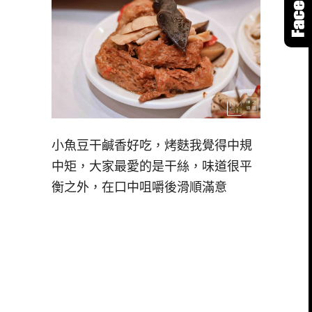
小魚豆干鹹香好吃，烤麩我覺得中規
中矩，大家最愛的是干絲，味道很平
衡之外，在口中咀嚼後滑順滿意