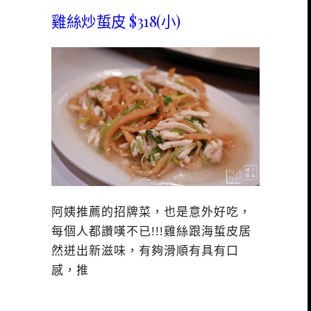
雞絲炒蜇皮 $318(小)
阿姨推薦的招牌菜，也是意外好吃，
每個人都讚嘆不已!!!雞絲跟海蜇皮居
然迸出新滋味，有夠滑順有具有口
感，推