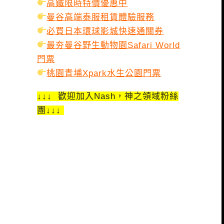
高鐵限時特價優惠中
曼谷高端泰服租賃體驗服務
必買日本環球影城快速通關券
最夯曼谷野生動物園Safari World
門票
桃園青埔Xpark水生公園門票
↓↓↓ 歡迎加入Nash，神之領域粉絲
團↓↓↓