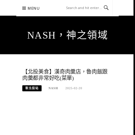
Skip
MENU
to
content
NASH，神之領域
【北投美食】漢奇肉羹店，魯肉飯跟
肉羹都非常好吃(菜單)
新北投站
NASH
2025-02-20