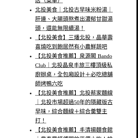
店（菜單）
北投美食｜北投古早味米粉湯｜
肝連、大腸頭熬煮出濃郁甘甜湯
頭，還能無限續湯！
【北投美食】三燔北投，晶華壽
喜燒吃到飽居然有小農鮮蔬吧
【北投美食推薦】泉源閣 Bando
Club｜北投晶泉丰旅三樓頂級私
廚辦桌，全包廂設計＋必吃總舖
師烤鴨六吃
【北投美食推薦】北投蔡家麵線
｜北投市場超過50年的隱藏版古
早味，綜合麵線＋綜合羹雙主
打！
【北投美食推薦】丰清揚麵食館