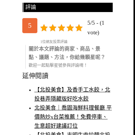
評論
5/5 - (1
5
vote)
1位網友投票評論
關於本文評論的商家、商品、景
點、議題、方法，你給幾顆星呢？
歡迎一起點擊星號參與評論唷！
延伸閱讀
【北投美食】及香手工水餃，北
投巷弄隱藏版好吃水餃
北投美食｜喬園海鮮料理餐廳 平
價熱炒x台菜推薦！免費停車、
生意超好建議訂位