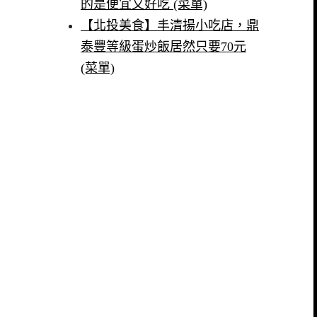
的是便宜又好吃 (菜單)
【北投美食】丰清揚小吃店，鼎
泰豐等級蛋炒飯居然只要70元
(菜單)