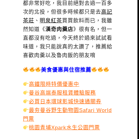
都非常好吃，我目前絕對去過一百多
次的北投，但很多時候都只是去
高記
茶莊
、
明泉紅茶
買買飲料而已，我雖
然知道《
漢奇肉羹店
》很有名，但一
直都沒有吃過，今天終於過來試試看
味道，我只能說真的太讚了，推薦給
喜歡肉羹以及魯肉飯的朋友唷
美食優惠與住宿推薦
高鐵限時特價優惠中
曼谷高端泰服租賃體驗服務
必買日本環球影城快速通關券
最夯曼谷野生動物園Safari World
門票
桃園青埔Xpark水生公園門票