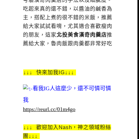
考驗漢奇肉羹店的手法以及細膩度。
吃起來真的還不錯，以醬油的鹹香為
主，搭配上煮的很不錯的米飯，推薦
給大家試試看唷，尤其適合喜歡瘦肉
的朋友，這家
北投美食漢奇肉羹店
推
薦給大家，魯肉飯跟肉羹都非常好吃
↓↓↓ 快來加我IG↓↓↓
看我IG人這麼少，還不可憐可憐
我
https://reurl.cc/01m4go
↓↓↓ 歡迎加入Nash，神之領域粉絲
團↓↓↓