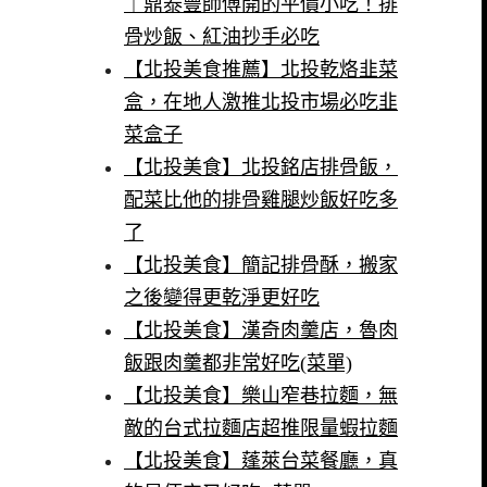
｜鼎泰豐師傅開的平價小吃！排
骨炒飯、紅油抄手必吃
【北投美食推薦】北投乾烙韭菜
盒，在地人激推北投市場必吃韭
菜盒子
【北投美食】北投銘店排骨飯，
配菜比他的排骨雞腿炒飯好吃多
了
【北投美食】簡記排骨酥，搬家
之後變得更乾淨更好吃
【北投美食】漢奇肉羹店，魯肉
飯跟肉羹都非常好吃(菜單)
【北投美食】樂山窄巷拉麵，無
敵的台式拉麵店超推限量蝦拉麵
【北投美食】蓬萊台菜餐廳，真