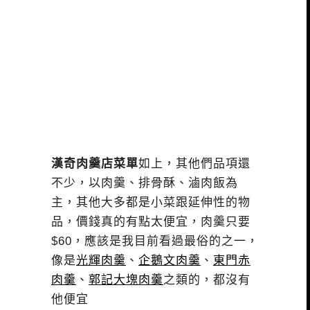
漢奇肉羹店菜單
如上，其他們品項還
不少，以肉羹、排骨酥、滷肉飯為
主，其他大多都是小菜跟延伸性的物
品，價錢真的有點太便宜，肉羹只要
$60，應該是我目前看過最俗的之一，
像是
光輝肉羹
、
企鵝文肉羹
、
東門赤
肉羹
、
郭記大塊肉羹
之類的，都沒有
他便宜