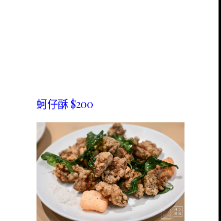
蚵仔酥 $200