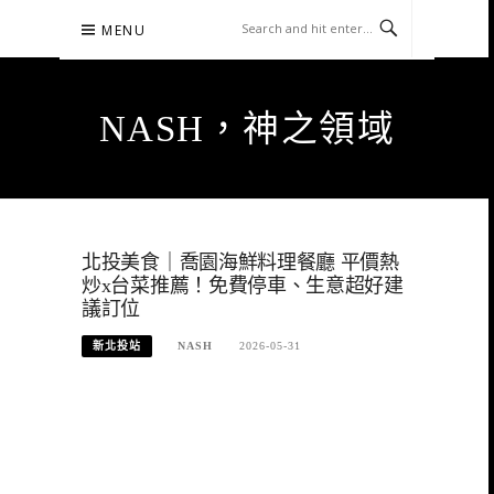
Skip
MENU
to
content
NASH，神之領域
北投美食｜喬園海鮮料理餐廳 平價熱
炒x台菜推薦！免費停車、生意超好建
議訂位
新北投站
NASH
2026-05-31