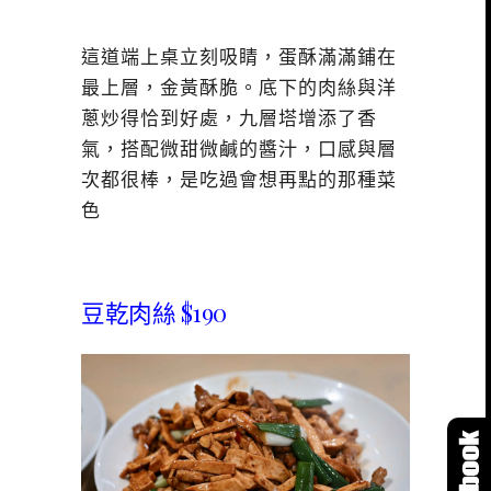
這道端上桌立刻吸睛，蛋酥滿滿鋪在
最上層，金黃酥脆。底下的肉絲與洋
蔥炒得恰到好處，九層塔增添了香
氣，搭配微甜微鹹的醬汁，口感與層
次都很棒，是吃過會想再點的那種菜
色
豆乾肉絲 $190