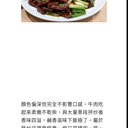
顏色偏深但完全不影響口感，牛肉吃
起來柔嫩不乾柴，與大量蔥段拌炒後
香味四溢，鹹香滋味下飯極了。屬於