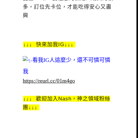
多，訂位先卡位，才能吃得安心又盡
興
↓↓↓ 快來加我IG↓↓↓
看我IG人這麼少，還不可憐可憐
我
https://reurl.cc/01m4go
↓↓↓ 歡迎加入Nash，神之領域粉絲
團↓↓↓