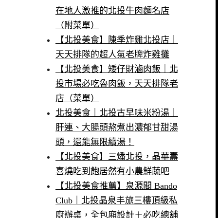
在地人激推的北投牛肉麵名店
（附菜單）
【北投美食】陳季炸雞北投店｜
天天排隊的超人氣老牌炸雞攤
【北投美食】矮仔財滷肉飯｜北
投市場必吃魯肉飯，天天排隊老
店（菜單）
北投美食｜北投古早味米粉湯｜
肝連、大腸頭熬煮出濃郁甘甜湯
頭，還能無限續湯！
【北投美食】三燔北投，晶華壽
喜燒吃到飽居然有小農鮮蔬吧
【北投美食推薦】泉源閣 Bando
Club｜北投晶泉丰旅三樓頂級私
廚辦桌，全包廂設計＋必吃總舖