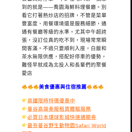
到的就是——喬園海鮮料理餐廳。別
看它打著熱炒店的招牌，不管是菜單
豐富度、用餐環境還是服務細節，通
通有餐廳等級的水準。尤其中午超誇
張，沒訂位真的吃不到，現場常常瞬
間客滿。不過只要順利入座，白飯和
茶水無限供應，搭配好停車的優勢，
難怪早就成為北投人和長輩們的聚餐
愛店
美食優惠與住宿推薦
高鐵限時特價優惠中
曼谷高端泰服租賃體驗服務
必買日本環球影城快速通關券
最夯曼谷野生動物園Safari World