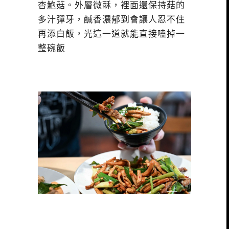
杏鮑菇。外層微酥，裡面還保持菇的
多汁彈牙，鹹香濃郁到會讓人忍不住
再添白飯，光這一道就能直接嗑掉一
整碗飯