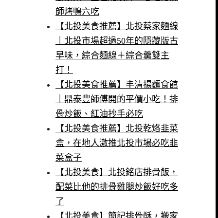
師烤鴨六吃
【北投美食推薦】北投蔡家麵線
｜北投市場超過50年的隱藏版古
早味，綜合麵線＋綜合羹雙主
打！
【北投美食推薦】丰清揚麵食館
｜鼎泰豐師傅開的平價小吃！排
骨炒飯、紅油抄手必吃
【北投美食推薦】北投乾烙韭菜
盒，在地人激推北投市場必吃韭
菜盒子
【北投美食】北投銘店排骨飯，
配菜比他的排骨雞腿炒飯好吃多
了
【北投美食】簡記排骨酥，搬家