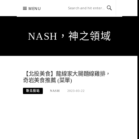
Skip
MENU
to
content
NASH，神之領域
【北投美食】龍線家大腸麵線雞排，
奇岩美食推薦 (菜單)
新北投站
NASH
2023-03-22