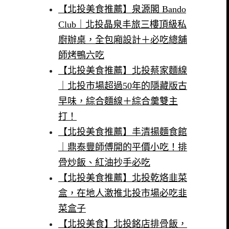
【北投美食推薦】泉源閣 Bando
Club｜北投晶泉丰旅三樓頂級私
廚辦桌，全包廂設計＋必吃總舖
師烤鴨六吃
【北投美食推薦】北投蔡家麵線
｜北投市場超過50年的隱藏版古
早味，綜合麵線＋綜合羹雙主
打！
【北投美食推薦】丰清揚麵食館
｜鼎泰豐師傅開的平價小吃！排
骨炒飯、紅油抄手必吃
【北投美食推薦】北投乾烙韭菜
盒，在地人激推北投市場必吃韭
菜盒子
【北投美食】北投銘店排骨飯，