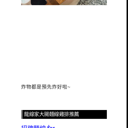
炸物都是預先炸好啦~
龍線家大腸麵線雞排推薦
招牌麵線 $55