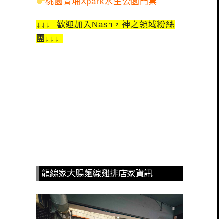
桃園青埔Xpark水生公園門票
↓↓↓ 歡迎加入Nash，神之領域粉絲
團↓↓↓
龍線家大腸麵線雞排店家資訊