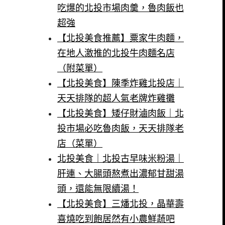
吃爆的北投市場肉羹，魯肉飯也
超強
【北投美食推薦】粟家牛肉麵，
在地人激推的北投牛肉麵名店
（附菜單）
【北投美食】陳季炸雞北投店｜
天天排隊的超人氣老牌炸雞攤
【北投美食】矮仔財滷肉飯｜北
投市場必吃魯肉飯，天天排隊老
店（菜單）
北投美食｜北投古早味米粉湯｜
肝連、大腸頭熬煮出濃郁甘甜湯
頭，還能無限續湯！
【北投美食】三燔北投，晶華壽
喜燒吃到飽居然有小農鮮蔬吧