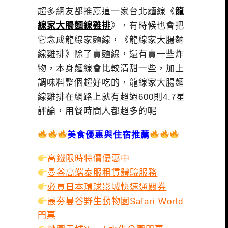
超多網友都推薦這一家台北麵線《
龍
線家大腸麵線雞排
》，有時候也會把
它念成龍線家麵線，《龍線家大腸麵
線雞排》除了賣麵線，還有賣一些炸
物，本身麵線會比較清甜一些，加上
調味料整個超好吃的，龍線家大腸麵
線雞排在網路上就有超過600則4.7星
評論，用餐時間人都超多的呢
美食優惠與住宿推薦
高鐵限時特價優惠中
曼谷高端泰服租賃體驗服務
必買日本環球影城快速通關券
最夯曼谷野生動物園Safari World
門票