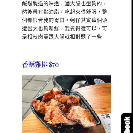
鹹鹹醃過的味道，滷大腸也蠻夠的，
然後帶有點油脂，吃起來很舒服，整
個都很合我的胃口。蚵仔其實這個頭
還蠻大也夠新鮮，我覺得還可以，可
是相較肉羹跟大腸就相對弱了一些
香酥雞排 $70