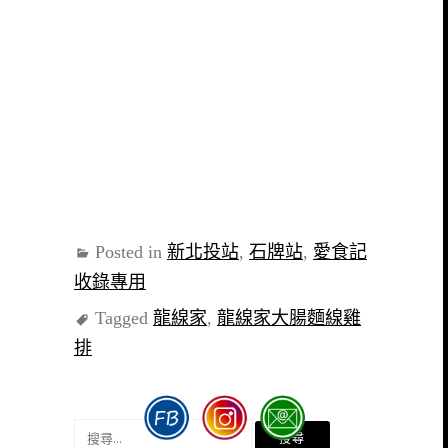
Posted in
新北投站
,
石牌站
,
愛食記
收錄專用
Tagged
龍線家
,
龍線家大腸麵線雞
排
搜