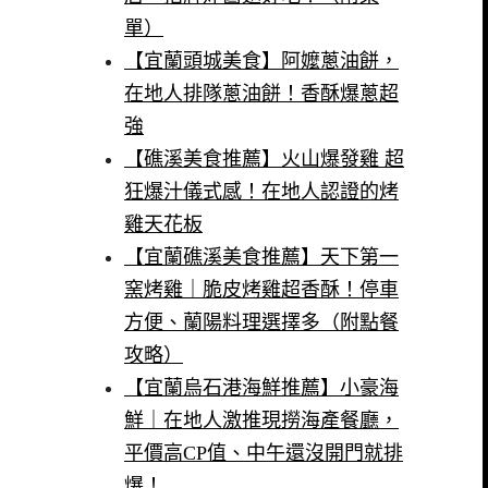
單）
【宜蘭頭城美食】阿嬤蔥油餅，
在地人排隊蔥油餅！香酥爆蔥超
強
【礁溪美食推薦】火山爆發雞 超
狂爆汁儀式感！在地人認證的烤
雞天花板
【宜蘭礁溪美食推薦】天下第一
窯烤雞｜脆皮烤雞超香酥！停車
方便、蘭陽料理選擇多（附點餐
攻略）
【宜蘭烏石港海鮮推薦】小豪海
鮮｜在地人激推現撈海產餐廳，
平價高CP值、中午還沒開門就排
爆！