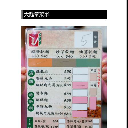
大麵章菜單