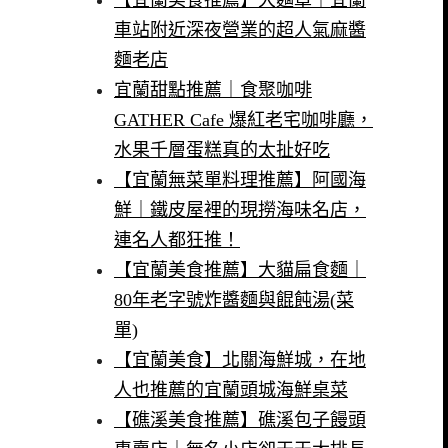
【宜蘭美食推薦】大麵章｜宜蘭
車站附近深夜營業的超人氣麻醬
麵老店
宜蘭甜點推薦｜食聚咖啡
GATHER Cafe 爆紅老宅咖啡廳，
水果千層蛋糕真的太扯好吃
【宜蘭無菜單料理推薦】阿國海
鮮｜鐵皮屋裡的現撈海味名店，
連名人都狂推！
【宜蘭美食推薦】大貓扁食麵｜
80年老字號炸醬麵與餛飩湯(菜
單)
【宜蘭美食】北關海鮮城，在地
人也推薦的宜蘭頭城海鮮桌菜
【礁溪美食推薦】礁溪包子饅頭