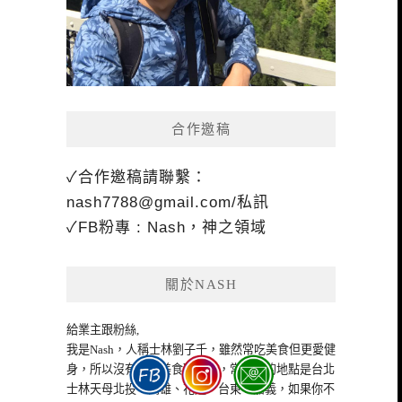
合作邀稿
✓合作邀稿請聯繫：
nash7788@gmail.com
/私訊
✓FB粉專 : Nash，神之領域
關於NASH
給業主跟粉絲,
我是Nash，人稱士林劉子千，雖然常吃美食但更愛健
身，所以沒有什麼美食職業病，常出沒的地點是台北
士林天母北投、高雄、花蓮、台東、嘉義，如果你不