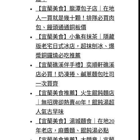
【宜蘭美食】龍潭包子店｜在地
人一買就是幾十顆！排隊必買肉
包、饅頭通通銅板價
【宜蘭美食】小亀有抹茶｜隱藏
版老宅日式冰店，超抹刨冰、爆
漿銅鑼燒必吃推薦
【宜蘭礁溪伴手禮】奕順軒礁溪
店必買！奶凍捲、鹹蔥麵包吐司
一次買齊
【宜蘭美食推薦】火生餛飩麵店
｜無招牌卻熱賣40年！餛飩湯超
人氣古早味
【宜蘭美食】湯城麵食｜在地20
年老店，麻醬麵、餛飩湯必點