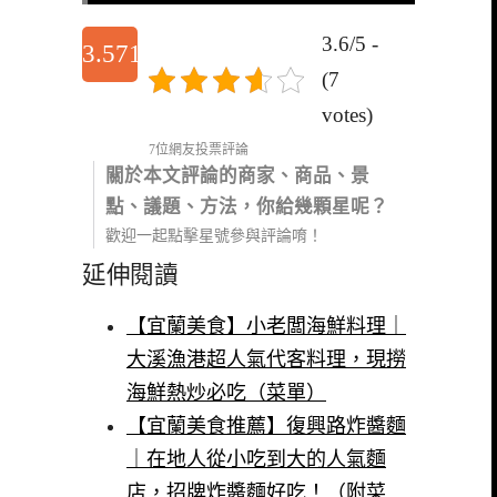
3.6/5 -
3.5714285714286
(7
votes)
7位網友投票評論
關於本文評論的商家、商品、景
點、議題、方法，你給幾顆星呢？
歡迎一起點擊星號參與評論唷！
延伸閱讀
【宜蘭美食】小老闆海鮮料理｜
大溪漁港超人氣代客料理，現撈
海鮮熱炒必吃（菜單）
【宜蘭美食推薦】復興路炸醬麵
｜在地人從小吃到大的人氣麵
店，招牌炸醬麵好吃！（附菜