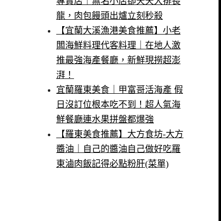
專賣店｜無名小店卻天天大排長
龍，肉包饅頭出爐立刻秒殺
【宜蘭大溪漁港美食推薦】小老
闆海鮮料理代客料理｜在地人激
推最強海產餐廳，新鮮現撈超澎
湃！
宜蘭羅東美食｜甲富哥活海產 假
日沒訂位根本吃不到！超人氣海
鮮餐廳連水果拼盤都爆強
【羅東美食推薦】大方食坊-大方
醬油｜自己的醬油自己做好吃羅
東滷肉飯記得必點粉肝(菜單)