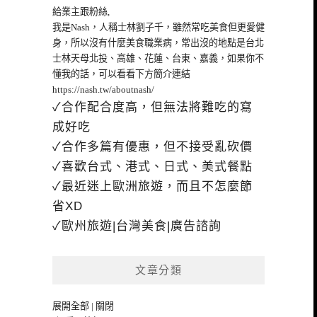
給業主跟粉絲,
我是Nash，人稱士林劉子千，雖然常吃美食但更愛健
身，所以沒有什麼美食職業病，常出沒的地點是台北
士林天母北投、高雄、花蓮、台東、嘉義，如果你不
懂我的話，可以看看下方簡介連結
https://nash.tw/aboutnash/
✓合作配合度高，但無法將難吃的寫
成好吃
✓合作多篇有優惠，但不接受亂砍價
✓喜歡台式、港式、日式、美式餐點
✓最近迷上歐洲旅遊，而且不怎麼節
省XD
✓歐州旅遊|台灣美食|廣告諮詢
文章分類
展開全部
|
關閉