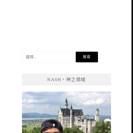
搜
尋
關
鍵
NASH，神之領域
字: