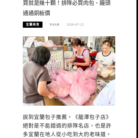
買就是幾十顆！排隊必買肉包、饅頭
通通銅板價
宜蘭美食
NASH
2026-07-22
說到宜蘭包子推薦，《龍潭包子店》
絕對是不能錯過的排隊名店，也是許
多宜蘭在地人從小吃到大的老味道。