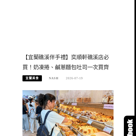
【宜蘭礁溪伴手禮】奕順軒礁溪店必
買！奶凍捲、鹹蔥麵包吐司一次買齊
宜蘭美食
NASH
2026-07-19