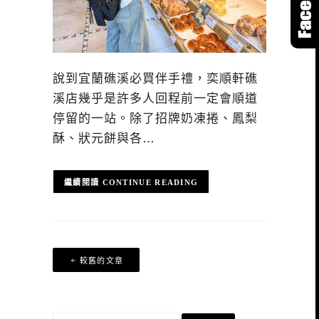
說到宜蘭礁溪必買伴手禮，奕順軒礁
溪店幾乎是許多人回程前一定會順道
停留的一站。除了招牌奶凍捲、鳳梨
酥、狀元餅與各…
CONTINUE READING
文
較舊的文章
章
導
覽
搜