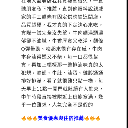
在地人氣老店我其實觀望很久，一直
聽朋友私下推薦，直到他爆料說親戚
家的手工麵條有固定供應給這間店，
品質超硬，我才真的下定決心來吃。
實際一試完全沒失望，牛肉麵湯頭濃
郁卻不油膩，牛香厚實又乾淨，麵條
Q彈帶勁、咬起來很有存在感，牛肉
本身滷得透又不柴，每一口都很紮
實。再加上櫃檯那一整排滷味真的太
犯規，鴨翅、牛肚、滷蛋、雞胗通通
排好排滿，看了就很難只點一樣。每
天早上11點一開門就陸續有人進來，
中午時段直接被附近上班族塞滿，幾
乎一位難求，人氣完全不是假的
美食優惠與住宿推薦