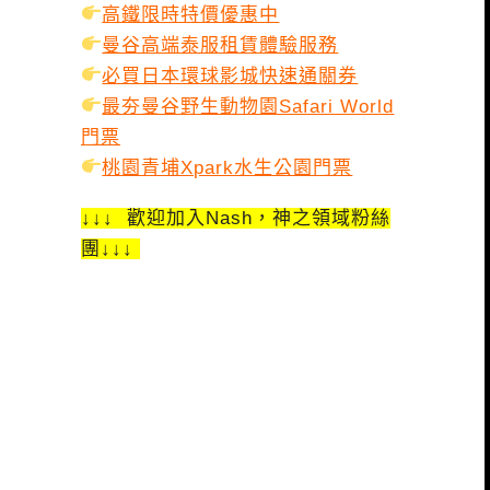
高鐵限時特價優惠中
曼谷高端泰服租賃體驗服務
必買日本環球影城快速通關券
最夯曼谷野生動物園Safari World
門票
桃園青埔Xpark水生公園門票
↓↓↓ 歡迎加入Nash，神之領域粉絲
團↓↓↓