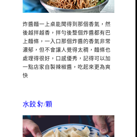
炸醬麵一上桌能聞得到那個香氣，然
後越拌越香，拌勻後整個炸醬都有巴
上麵條，一入口那個炸醬的香氣非常
濃郁，但不會讓人覺得太稠，麵條也
處理得很好，口感優秀，記得可以加
一點店家自製辣椒醬，吃起來更為爽
快
水餃 $7/顆