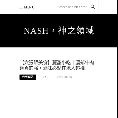
Skip
MENU
to
content
NASH，神之領域
【六張犁美食】麗馥小吃｜濃郁牛肉
麵真的強，滷味必點在地人超推
六張犁站
NASH
2026-06-26